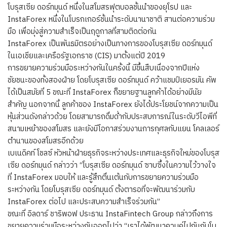
โบรุสเซีย ดอร์ทมุนด์ หนึ่งในสโมสรฟุตบอลชั้นนำของยุโรป และ
InstaForex หนึ่งในโบรกเกอร์ชั้นนำระดับนานาชาติ สานต่อความร่วม
มือ เพื่อมุ่งสู่ความสำเร็จเป็นฤดูกาลที่สามติดต่อกัน
InstaForex เป็นพันธมิตรอย่างเป็นทางการของโบรุสเซีย ดอร์ทมุนด์
ในเอเชียและเครือรัฐเอกราช (CIS) มาตั้งแต่ปี 2019
การขยายความร่วมมือระหว่างกันในครั้งนี้ มีขึ้นสืบเนื่องจากปีแห่ง
ชัยชนะของทั้งสองฝ่าย โดยโบรุสเซีย ดอร์ทมุนด์ คว้าแชมป์เยอรมัน คัพ
ได้เป็นสมัยที่ 5 ขณะที่ InstaForex ก็ขยายฐานลูกค้าได้อย่างมีนัย
สำคัญ นอกจากนี้ ลูกค้าของ InstaForex ยังได้ประโยชน์จากความเป็น
หุ้นส่วนดังกล่าวด้วย โดยสามารถดื่มด่ำกับประสบการณ์ในระดับวีไอพีที่
สนามเหย้าของสโมสร และยังมีโอกาสร่วมงานการกุศลกับแยน โคลเลอร์
ตำนานของสโมสรอีกด้วย
เบเนดิคท์ โชลซ์ หัวหน้าฝ่ายธุรกิจระหว่างประเทศและธุรกิจใหม่ของโบรุส
เซีย ดอร์ทมุนด์ กล่าวว่า “โบรุสเซีย ดอร์ทมุนด์ ซาบซึ้งในความไว้วางใจ
ที่ InstaForex มอบให้ และรู้สึกตื่นเต้นกับการขยายความร่วมมือ
ระหว่างกัน โดยโบรุสเซีย ดอร์ทมุนด์ ตั้งตารอที่จะพัฒนาร่วมกับ
InstaForex ต่อไป และประสบความสำเร็จร่วมกัน”
ขณะที่ อิลดาร์ ชาริพอฟ ประธาน InstaFintech Group กล่าวถึงการ
ขยายความร่วมมือระหว่างกันออกไปว่า “เราได้พัฒนาควบคู่ไปกันกับโบ