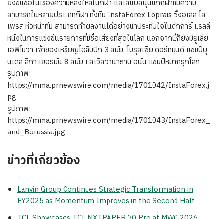
ยังขึ้นชื่อในเรื่องความหลงใหลในกีฬา และสนับสนุนนักกีฬาที่มีความ
สามารถในหลายประเภทกีฬา ทั้งทีม InstaForex Loprais ซึ่งอเลส โล
เพรส หัวหน้าทีม สามารถทำผลงานได้อย่างน่าประทับใจในดักการ์ แรลลี
หนึ่งในการแข่งขันรายการที่มีชื่อเสียงที่สุดในโลก นอกจากนี้ก็ยังมียูเลีย
เอฟิโมวา เจ้าของเหรียญโอลิมปิก 3 สมัย, โบรุสเซีย ดอร์ทมุนด์ แชมป์บุ
นเดส ลีกา เยอรมัน 8 สมัย และวิสวานาธาน อนัน แชมป์หมากรุกโลก
รูปภาพ:
https://mma.prnewswire.com/media/1701042/InstaForex.j
pg
รูปภาพ:
https://mma.prnewswire.com/media/1701043/InstaForex_
and_Borussia.jpg
ข่าวที่เกี่ยวข้อง
Lanvin Group Continues Strategic Transformation in
FY2025 as Momentum Improves in the Second Half
TCL Showcases TCL NXTPAPER 70 Pro at MWC 2026,