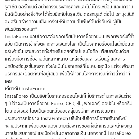
รุสเซีย ดอร์ทมุนด์ อย่างทรงประสิทธิภาพและไม่มีใครเหมือน และมีความ
ยินดีเป็นอย่างยิ่งที่จะได้ร่วมมือกับโบรุสเซีย ดอร์ทมุนด์ ต่อไป เรามุ่งมั่นที่
จะเสริมสร้างความแข็งแกร่งให้กับความสัมพันธ์อันยั่งยืนกับผู้เป็น
พันธมิตรของเรา”
InstaForex มอบโอกาสอันยอดเยี่ยมในการซื้อขายบนแพลตฟอร์มที่ล้ำ
สมัย เปิดการเข้าถึงตลาดการเงินทั่วโลก เป็นโบรกเกอร์ออนไลน์ที่มีอินเท
อร์เฟซอันแสนสะดวกทั้งสำหรับเดสก์ท็อปและมือถือ เพียบพร้อมด้วย
เครื่องมือการซื้อขายอันหลากหลาย แหล่งข้อมูลการเรียนรู้ และการ
ปกป้องข้อมูลขั้นสูงสุด ทั้งยังเป็นโบรกเกอร์ที่ไม่เคยหยุดนิ่ง แต่จะพัฒนา
บริการและผลิตภัณฑ์อยู่เสมอ เพื่อให้ก้าวทันโลกการเงินที่ก้าวล้ำกว่าที่
เคย
เกี่ยวกับ InstaForex
InstaForex เป็นบริษัทโบรกเกอร์ออนไลน์ที่ให้บริการด้านการเงินต่าง
ๆ ไม่ว่าจะเป็นการซื้อขาย Forex, CFD, หุ้น, ฟิวเจอร์, ออปชั่น หรือคริป
โตเคอร์เรนซี โดยเป็นส่วนหนึ่งของกลุ่มบริษัททางการเงินมาก
ประสบการณ์อย่าง InstaFintech บริษัทให้บริการซื้อขายสินทรัพย์
หลายประเภทเพื่อตอบสนองความต้องการของทั้งนักเทรดและนักลงทุน
มากประสบการณ์ และมือใหม่ในตลาดการเงิน นอกจากนี้ InstaForex