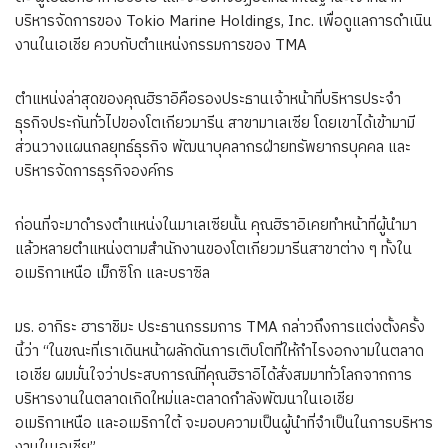
บริหารจัดการของ Tokio Marine Holdings, Inc. เพื่อดูแลการดำเนิน
งานในเอเชีย ควบกับตำแหน่งกรรมการของ TMA
ตำแหน่งล่าสุดของคุณฮิราอิคือรองประธานเจ้าหน้าที่บริหารประจำ
ธุรกิจประกันทั่วไปของโตเกียวมารีน สาขามาเลเซีย โดยเขาได้เข้ามามี
ส่วนวางแผนกลยุทธ์ธุรกิจ พัฒนาบุคลากรฝ่ายทรัพยากรบุคคล และ
บริหารจัดการธุรกิจองค์กร
ก่อนที่จะมาดำรงตำแหน่งในมาเลเซียนั้น คุณฮิราอิเคยทำหน้าที่ผู้นำมา
แล้วหลายตำแหน่งตามสำนักงานของโตเกียวมารีนสาขาต่าง ๆ ทั้งใน
อเมริกาเหนือ เม็กซิโก และบราซิล
มร. อากิระ ฮาราชิมะ ประธานกรรมการ TMA กล่าวถึงการแต่งตั้งครั้ง
นี้ว่า “ในขณะที่เราเดินหน้าผลักดันการเติบโตที่ให้กำไรงอกงามในตลาด
เอเชีย ผมมั่นใจว่าประสบการณ์ที่คุณฮิราอิได้สั่งสมมาทั่วโลกจากการ
บริหารงานในตลาดเกิดใหม่และตลาดกำลังพัฒนาในเอเชีย
อเมริกาเหนือ และอเมริกาใต้ จะมอบความเป็นผู้นำที่จำเป็นในการบริหาร
งานในเอเชีย”