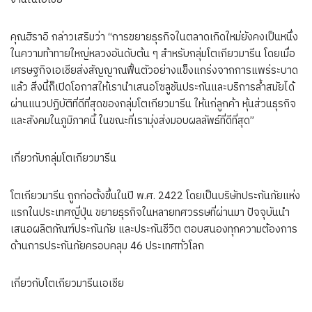
คุณฮิราอิ กล่าวเสริมว่า “การขยายธุรกิจในตลาดเกิดใหม่ยังคงเป็นหนึ่ง
ในความท้าทายใหญ่หลวงอันดับต้น ๆ สำหรับกลุ่มโตเกียวมารีน โดยเมื่อ
เศรษฐกิจเอเชียส่งสัญญาณฟื้นตัวอย่างแข็งแกร่งจากการแพร่ระบาด
แล้ว สิ่งนี้ก็เปิดโอกาสให้เรานำเสนอโซลูชันประกันและบริการล้ำสมัยได้
ผ่านแนวปฏิบัติที่ดีที่สุดของกลุ่มโตเกียวมารีน ให้แก่ลูกค้า หุ้นส่วนธุรกิจ
และสังคมในภูมิภาคนี้ ในขณะที่เรามุ่งส่งมอบผลลัพธ์ที่ดีที่สุด”
เกี่ยวกับกลุ่มโตเกียวมารีน
โตเกียวมารีน ถูกก่อตั้งขึ้นในปี พ.ศ. 2422 โดยเป็นบริษัทประกันภัยแห่ง
แรกในประเทศญี่ปุ่น ขยายธุรกิจในหลายทศวรรษที่ผ่านมา ปัจจุบันนำ
เสนอผลิตภัณฑ์ประกันภัย และประกันชีวิต ตอบสนองทุกความต้องการ
ด้านการประกันภัยครอบคลุม 46 ประเทศทั่วโลก
เกี่ยวกับโตเกียวมารีนเอเชีย