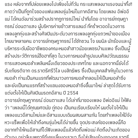
แรง หลังจากที่ปล่อยเพลงไปเพียงไม่กี่วัน กระแสเพลงมาแรงจนน่าทึ่ง!!
คาดว่าเป็นที่ถูกใจของแฟนเพลงรุ่นใหม่ในภาคอีสาน โดยเพลง อิพ่ออิ
แม่ ได้คนดังมาร่วมสร้างปรากฏการณ์ใหม่ นำทีมโดย อาจารย์กฤษฎา
กรณ์ อ่อนตาแสง ผู้บริหารค่ายข้าวสารแลนด์ ที่คร่ำหวอดในวงการ
เพลงลูกทุ่งและสร้างศิลปินประดับวงการเพลงลูกทุ่งแถวหน้าของเมือง
ไทยมาหลายคน อาจารย์กฤษฎากรณ์ ได้ชักชวน โจ ยมนิล นักร้องและผู้
บริหารระดับมืออาชีพของคณะหมอลำสาวน้อยเพชรบ้านแพง ซึ่งเป็นผู้
สร้างประวัติการณ์ฮือฮาที่สุด ในวงการหมอลำรูปแบบศิลปวัฒนธรรม
การแสดงหมอลำเพลินหนึ่งเดียวของประเทศไทย และนอกจากนี้ยังได้
รับเกียรติจาก ดร.ราตรีศรีวิไล บงสิทธิพร ซึ่งเป็นบุคคลสำคัญในวงการ
หมอลำ ท่านเป็นคนแรกที่พัฒนาวงการหมอลำกลอนให้เป็นหมอลำซิ่ง
และยังเป็นคนแรกที่สร้างแขนงของหมอลำซิ่งขึ้นมาใหม่ ล่าสุดได้รับการ
แต่งตั้งให้เป็นศิลปินมรดกอีสาน ปี 2554
อาจารย์กฤษฎากรณ์ อ่อนตาแสง ได้เล่าที่มาของเพลง อิพ่ออิแม่ ให้ฟัง
ว่า “เพลงนี้ได้คุณยศดนัย ภู่ทอง เป็นคนเรียบเรียงให้ ผมตั้งใจให้เป็น
เพลงแนวอีสานใหม่และอีสานแบบเดิมผสมผสานกัน โดยทำเพลงให้มีจัง
หวะแร็พเพื่อให้เข้าถึงคนรุ่นใหม่ได้ง่ายขึ้น จุดประสงค์ของเพลงนี้คือ
อยากทำให้คนอีสานที่ได้ฟังเพลงนี้แล้วคิดถึงพ่อแม่ คิดถึงบ้านเกิดของ
ตัวเอง อย่าลืมบุพการีที่เคยเลี้ยงดูเรามา จึงใส่เสียงร้องของดร.ราตรี