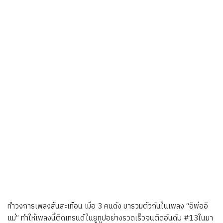
ทำวงการเพลงสั่นสะเทือน เมื่อ 3 คนดัง มารวมตัวกันในเพลง “อิพ่ออิ
แม่” ทำให้เพลงนี้ติดเทรนด์ในยูทูปอย่างรวดเร็วจนติดอันดับ #13ในมา