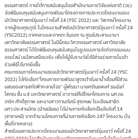
ธรรมศาสตร์ ภายใต้การสนับสนุนโดยสำนักงานการวิจัยแห่งชาติ (วช.)
จัดพิธีมอบทุนสนับสนุนการพัฒนาโครงการการประกวดโครงงานของ
นักวิทยาศาสตร์รุ่นเยาว์ ครั้งที่ 24 (YSC 2022) และ วิพากษ์โครงงาน
จากผู้ทรงคุณวุฒิ ในโครงงานสำหรับนักวิทยาศาสตร์รุ่นเยาว์ ครั้งที่ 24
(YSC2022) ภาคกลางและภาคตะวันออก ณ ศูนย์ประสานงานฯ
มหาวิทยาลัยธรรมศาสตร์ ในปีนี้คณะวิศวกรรมศาสตร์ มหาวิทยาลัย
ธรรมศาสตร์ ได้จัดพิธีมอบทุนสนับสนุนในรูปแบบการจัดกิจกรรมแบบ
ออนไลน์ บนโลกเสมือนจริง เพื่อให้ผู้รับรางวัลได้มีส่วนร่วมการในเข้า
ร่วมพิธีได้มากยิ่งขึ้น
คณะกรรมการโครงงานของนักวิทยาศาสตร์รุ่นเยาว์ ครั้งที่ 24 (YSC
2022) ได้คัดเลือก”โครงการการพัฒนาสูตรตำรับยาน้ำเชื่อมที่มีส่วน
ผสมของสารสกัดฟ้าทะลายโจร” ผู้พัฒนา นายศรัณยพงศ์ ธนนันท์
โสภณ ชั้น ม.4 เอกวิทยาศาสตร์ อาจารย์ที่ปรึกษาโครงการ ผศ.ดร.
เกริก ศักดิ์สุภาพ และนางสาวกานต์มณี สุขเกษม โรงเรียนสาธิต
มศว.ประสานมิตร (ฝ่ายมัธยม) ได้ผ่านการคัดเลือกเป็นอันดับที่ 14
(สาขาเคมี) จากจำนวนโครงการที่ผ่านการคัดเลือก 247 โครงงาน (ใน
พื้นที่ภาคกลาง)
สำหรับผลการประกวดโครงงานของนักวิทยาศาสตร์รุ่นเยาว์ ครั้งที่ 24