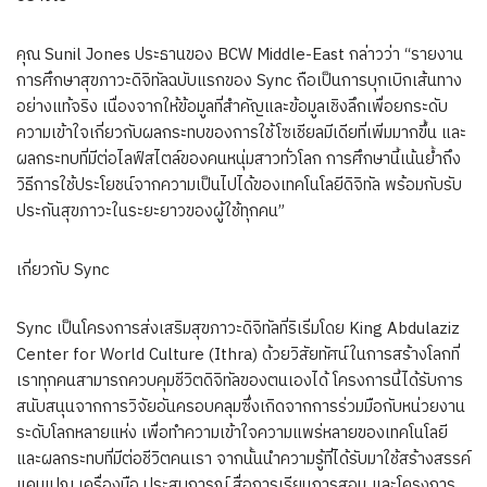
คุณ Sunil Jones ประธานของ BCW Middle-East กล่าวว่า “รายงาน
การศึกษาสุขภาวะดิจิทัลฉบับแรกของ Sync ถือเป็นการบุกเบิกเส้นทาง
อย่างแท้จริง เนื่องจากให้ข้อมูลที่สำคัญและข้อมูลเชิงลึกเพื่อยกระดับ
ความเข้าใจเกี่ยวกับผลกระทบของการใช้โซเชียลมีเดียที่เพิ่มมากขึ้น และ
ผลกระทบที่มีต่อไลฟ์สไตล์ของคนหนุ่มสาวทั่วโลก การศึกษานี้เน้นย้ำถึง
วิธีการใช้ประโยชน์จากความเป็นไปได้ของเทคโนโลยีดิจิทัล พร้อมกับรับ
ประกันสุขภาวะในระยะยาวของผู้ใช้ทุกคน”
เกี่ยวกับ Sync
Sync เป็นโครงการส่งเสริมสุขภาวะดิจิทัลที่ริเริ่มโดย King Abdulaziz
Center for World Culture (Ithra) ด้วยวิสัยทัศน์ในการสร้างโลกที่
เราทุกคนสามารถควบคุมชีวิตดิจิทัลของตนเองได้ โครงการนี้ได้รับการ
สนับสนุนจากการวิจัยอันครอบคลุมซึ่งเกิดจากการร่วมมือกับหน่วยงาน
ระดับโลกหลายแห่ง เพื่อทำความเข้าใจความแพร่หลายของเทคโนโลยี
และผลกระทบที่มีต่อชีวิตคนเรา จากนั้นนำความรู้ที่ได้รับมาใช้สร้างสรรค์
แคมเปญ เครื่องมือ ประสบการณ์ สื่อการเรียนการสอน และโครงการ