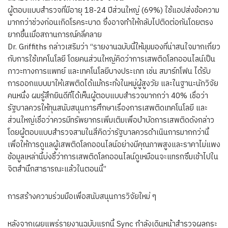
ผู้ตอบแบบสำรวจที่มีอายุ 18-24 ปีส่วนใหญ่ (69%) ใช้แอปส่งข้อความ
มากกว่าช่วงก่อนเกิดโรคระบาด ซึ่งอาจทำให้กลับไปติดต่อกันโดยตรง
ยากขึ้นเมื่อสถานการณ์คลี่คลาย
Dr. Griffiths กล่าวเสริมว่า “รายงานฉบับนี้ให้มุมมองที่น่าสนใจมากเกี่ยว
กับการใช้เทคโนโลยี โดยคนส่วนใหญ่คิดว่าการเสพติดโลกออนไลน์เป็น
ภาวะทางการแพทย์ และเทคโนโลยีบางประเภท เช่น สมาร์ทโฟน ได้รับ
การออกแบบมาให้เสพติดได้แม้กระทั่งในหมู่ผู้สูงวัย และในฐานะนักวิจัย
คนหนึ่ง ผมรู้สึกยินดีที่ได้เห็นผู้ตอบแบบสำรวจมากกว่า 40% เชื่อว่า
รัฐบาลควรให้ทุนสนับสนุนการศึกษาเรื่องการเสพติดเทคโนโลยี และ
ส่วนใหญ่เชื่อว่าควรมีทรัพยากรเพิ่มเติมเพื่อบำบัดการเสพติดดังกล่าว
โดยผู้ตอบแบบสำรวจสามในสี่คิดว่ารัฐบาลควรดำเนินการมากกว่านี้
เพื่อให้การดูแลผู้เสพติดโลกออนไลน์อย่างมีคุณภาพสูงและราคาไม่แพง
ข้อมูลเหล่านี้บ่งชี้ว่าการเสพติดโลกออนไลน์ดูเหมือนจะแทรกซึมเข้าไปใน
จิตสำนึกสาธารณะแล้วในตอนนี้”
การสร้างความร่วมมือเพื่อสนับสนุนการวิจัยใหม่ ๆ
หลังจากเผยแพร่รายงานฉบับแรกนี้ Sync กำลังเดินหน้าสำรวจผลกระ