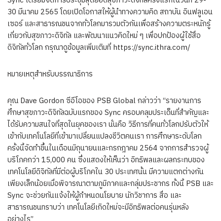
Sync เตรียมจัดการประชุมสุดยอดสุขภาวะดิจิทัลครั้งแรกในวันที่ 29-
30 มีนาคม 2565 โดยเปิดโอกาสให้ผู้นำทางความคิด สถาบัน อินฟลูเอน
เซอร์ และสาธารณชนจากทั่วโลกมารวมตัวกันเพื่อสร้างความตระหนักรู้
เกี่ยวกับสุขภาวะดิจิทัล และพัฒนาแนวคิดใหม่ ๆ เพื่อปกป้องผู้ใช้สื่อ
ดิจิทัลทั่วโลก กรุณาดูข้อมูลเพิ่มเติมที่ https://sync.ithra.com/
หมายเหตุสำหรับบรรณาธิการ
คุณ Dave Gordon ซีอีโอของ PSB Global กล่าวว่า “รายงานการ
ศึกษาสุขภาวะดิจิทัลฉบับแรกของ Sync ครอบคลุมประเด็นที่สำคัญและ
ได้รับความสนใจที่สุดในยุคของเรา นั่นคือ วิธีการที่คนทั่วโลกปรับตัวให้
เข้ากับเทคโนโลยีที่เข้ามาเปลี่ยนแปลงชีวิตคนเรา การศึกษาระดับโลก
ครั้งนี้จัดทำขึ้นในเดือนมิถุนายนและกรกฎาคม 2564 จากการสำรวจผู้
บริโภคกว่า 15,000 คน ซึ่งแสดงให้เห็นว่า อิทธิพลและผลกระทบของ
เทคโนโลยีดิจิทัลที่มีต่อผู้บริโภคใน 30 ประเทศนั้น มีความแตกต่างกัน
เพียงเล็กน้อยเมื่อพิจารณาตามภูมิภาคและกลุ่มประชากร ทั้งนี้ PSB และ
Sync จะช่วยกันแจ้งให้ผู้กำหนดนโยบาย นักวิชาการ สื่อ และ
สาธารณชนทราบว่า เทคโนโลยีเกิดใหม่จะมีอิทธิพลต่อคนรุ่นหลัง
อย่างไร”