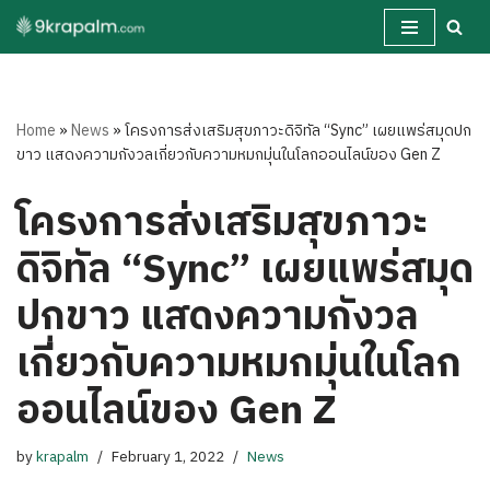
Skip
to
content
Home
»
News
»
โครงการส่งเสริมสุขภาวะดิจิทัล “Sync” เผยแพร่สมุดปก
ขาว แสดงความกังวลเกี่ยวกับความหมกมุ่นในโลกออนไลน์ของ Gen Z
โครงการส่งเสริมสุขภาวะ
ดิจิทัล “Sync” เผยแพร่สมุด
ปกขาว แสดงความกังวล
เกี่ยวกับความหมกมุ่นในโลก
ออนไลน์ของ Gen Z
by
krapalm
February 1, 2022
News