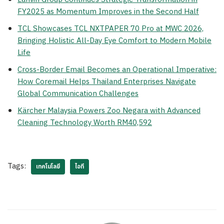
FY2025 as Momentum Improves in the Second Half
TCL Showcases TCL NXTPAPER 70 Pro at MWC 2026,
Bringing Holistic All-Day Eye Comfort to Modern Mobile
Life
Cross-Border Email Becomes an Operational Imperative:
How Coremail Helps Thailand Enterprises Navigate
Global Communication Challenges
Kärcher Malaysia Powers Zoo Negara with Advanced
Cleaning Technology Worth RM40,592
Tags:
เทคโนโลยี
ไอที