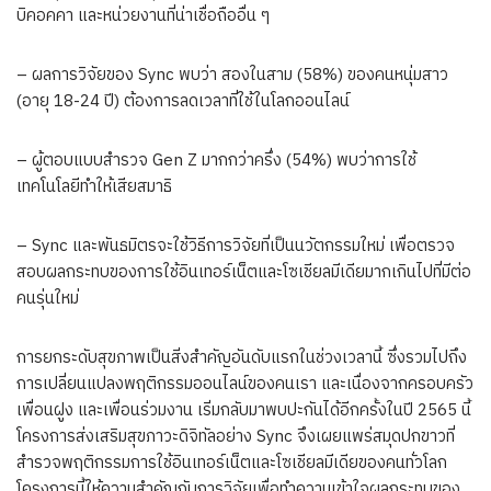
บิคอคคา และหน่วยงานที่น่าเชื่อถืออื่น ๆ
– ผลการวิจัยของ Sync พบว่า สองในสาม (58%) ของคนหนุ่มสาว
(อายุ 18-24 ปี) ต้องการลดเวลาที่ใช้ในโลกออนไลน์
– ผู้ตอบแบบสำรวจ Gen Z มากกว่าครึ่ง (54%) พบว่าการใช้
เทคโนโลยีทำให้เสียสมาธิ
– Sync และพันธมิตรจะใช้วิธีการวิจัยที่เป็นนวัตกรรมใหม่ เพื่อตรวจ
สอบผลกระทบของการใช้อินเทอร์เน็ตและโซเชียลมีเดียมากเกินไปที่มีต่อ
คนรุ่นใหม่
การยกระดับสุขภาพเป็นสิ่งสำคัญอันดับแรกในช่วงเวลานี้ ซึ่งรวมไปถึง
การเปลี่ยนแปลงพฤติกรรมออนไลน์ของคนเรา และเนื่องจากครอบครัว
เพื่อนฝูง และเพื่อนร่วมงาน เริ่มกลับมาพบปะกันได้อีกครั้งในปี 2565 นี้
โครงการส่งเสริมสุขภาวะดิจิทัลอย่าง Sync จึงเผยแพร่สมุดปกขาวที่
สำรวจพฤติกรรมการใช้อินเทอร์เน็ตและโซเชียลมีเดียของคนทั่วโลก
โครงการนี้ให้ความสำคัญกับการวิจัยเพื่อทำความเข้าใจผลกระทบของ