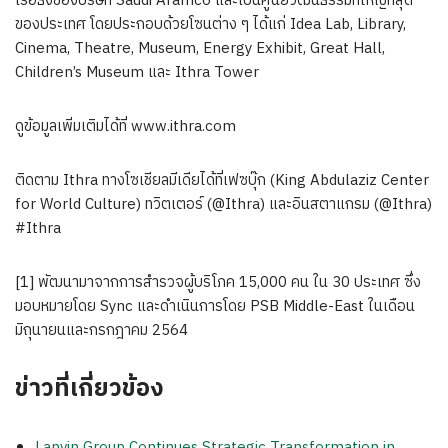
เรือธงของบริษัท Saudi Aramco และเป็นศูนย์วัฒนธรรมที่ใหญ่ที่สุด
ของประเทศ โดยประกอบด้วยโซนต่าง ๆ ได้แก่ Idea Lab, Library,
Cinema, Theatre, Museum, Energy Exhibit, Great Hall,
Children’s Museum และ Ithra Tower
ดูข้อมูลเพิ่มเติมได้ที่ www.ithra.com
ติดตาม Ithra ทางโซเชียลมีเดียได้ที่เฟซบุ๊ก (King Abdulaziz Center
for World Culture) ทวิตเตอร์ (@Ithra) และอินสตาแกรม (@Ithra)
#Ithra
[1] พัฒนามาจากการสำรวจผู้บริโภค 15,000 คน ใน 30 ประเทศ ซึ่ง
มอบหมายโดย Sync และดำเนินการโดย PSB Middle-East ในเดือน
มิถุนายนและกรกฎาคม 2564
ข่าวที่เกี่ยวข้อง
Lanvin Group Continues Strategic Transformation in