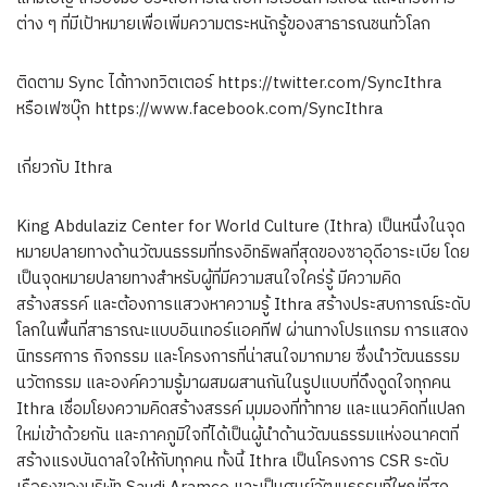
ต่าง ๆ ที่มีเป้าหมายเพื่อเพิ่มความตระหนักรู้ของสาธารณชนทั่วโลก
ติดตาม Sync ได้ทางทวิตเตอร์ https://twitter.com/SyncIthra
หรือเฟซบุ๊ก https://www.facebook.com/SyncIthra
เกี่ยวกับ Ithra
King Abdulaziz Center for World Culture (Ithra) เป็นหนึ่งในจุด
หมายปลายทางด้านวัฒนธรรมที่ทรงอิทธิพลที่สุดของซาอุดีอาระเบีย โดย
เป็นจุดหมายปลายทางสำหรับผู้ที่มีความสนใจใคร่รู้ มีความคิด
สร้างสรรค์ และต้องการแสวงหาความรู้ Ithra สร้างประสบการณ์ระดับ
โลกในพื้นที่สาธารณะแบบอินเทอร์แอคทีฟ ผ่านทางโปรแกรม การแสดง
นิทรรศการ กิจกรรม และโครงการที่น่าสนใจมากมาย ซึ่งนำวัฒนธรรม
นวัตกรรม และองค์ความรู้มาผสมผสานกันในรูปแบบที่ดึงดูดใจทุกคน
Ithra เชื่อมโยงความคิดสร้างสรรค์ มุมมองที่ท้าทาย และแนวคิดที่แปลก
ใหม่เข้าด้วยกัน และภาคภูมิใจที่ได้เป็นผู้นำด้านวัฒนธรรมแห่งอนาคตที่
สร้างแรงบันดาลใจให้กับทุกคน ทั้งนี้ Ithra เป็นโครงการ CSR ระดับ