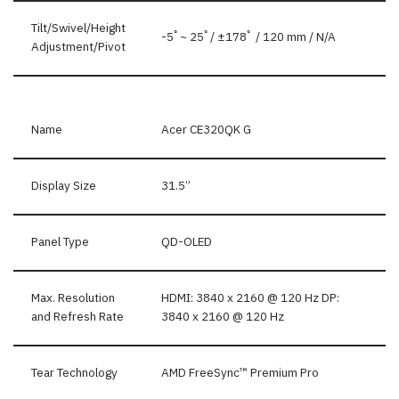
Tilt/Swivel/Height
-5ﾟ~ 25ﾟ/ ±178ﾟ / 120 mm / N/A
Adjustment/Pivot
Name
Acer CE320QK G
Display Size
31.5”
Panel Type
QD-OLED
Max. Resolution
HDMI: 3840 x 2160 @ 120 Hz DP:
and Refresh Rate
3840 x 2160 @ 120 Hz
Tear Technology
AMD FreeSync™ Premium Pro