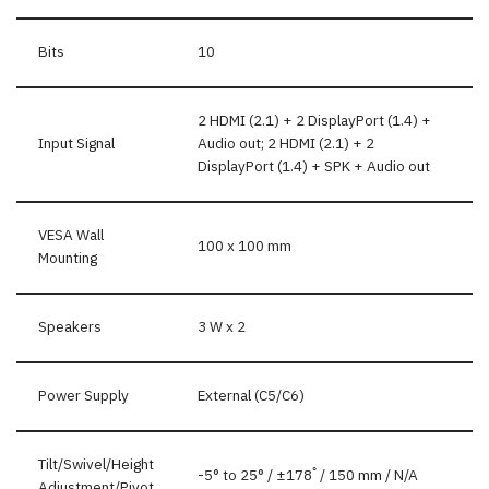
Bits
10
2 HDMI (2.1) + 2 DisplayPort (1.4) +
Input Signal
Audio out; 2 HDMI (2.1) + 2
DisplayPort (1.4) + SPK + Audio out
VESA Wall
100 x 100 mm
Mounting
Speakers
3 W x 2
Power Supply
External (C5/C6)
Tilt/Swivel/Height
-5° to 25° / ±178ﾟ/ 150 mm / N/A
Adjustment/Pivot