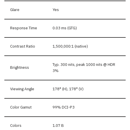
Glare
Yes
Response Time
0.03 ms (GTG)
Contrast Ratio
1,500,000:1 (native)
Typ. 300 nits, peak 1000 nits @ HDR
Brightness
3%
Viewing Angle
178° (H), 178° (V)
Color Gamut
99% DCI-P3
Colors
1.07 B