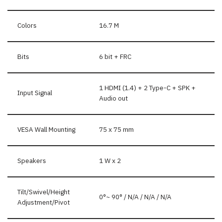
Colors
16.7 M
Bits
6 bit + FRC
1 HDMI (1.4) + 2 Type-C + SPK +
Input Signal
Audio out
VESA Wall Mounting
75 x 75 mm
Speakers
1 W x 2
Tilt/Swivel/Height
0°~ 90° / N/A / N/A / N/A
Adjustment/Pivot