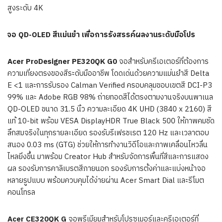
สูงระดับ 4K
จอ QD-OLED สีแม่นยำ เพื่อการรังสรรค์ผลงานระดับมือโปร
Acer ProDesigner PE320QK G0
จอสำหรับครีเอเตอร์ที่ต้องการ
ความเที่ยงตรงของสีระดับมืออาชีพ โดดเด่นด้วยความแม่นยำสี Delta
E <1 และการรับรอง Calman Verified ครอบคลุมขอบเขตสี DCI-P3
99% และ Adobe RGB 98% ถ่ายทอดสีได้ตรงตามงานจริงบนพาเนล
QD-OLED ขนาด 31.5 นิ้ว ความละเอียด 4K UHD (3840 x 2160) สี
แท้ 10-bit พร้อม VESA DisplayHDR True Black 500 ให้ภาพคมชัด
ลึกสมจริงในทุกรายละเอียด รองรับรีเฟรชเรต 120 Hz และเวลาตอบ
สนอง 0.03 ms (GTG) ช่วยให้การทำงานวิดีโอและภาพเคลื่อนไหวลื่น
ไหลยิ่งขึ้น มาพร้อม Creator Hub สำหรับจัดการพื้นที่สีและการแสดง
ผล รองรับการคาลิเบรตสีภายนอก รองรับการตั้งค่าและแบ่งหน้าจอ
หลายรูปแบบ พร้อมควบคุมได้ง่ายผ่าน Acer Smart Dial และรีโมต
คอนโทรล
Acer CE320QK G
จอพรีเมียมสำหรับโปรซูเมอร์และครีเอเตอร์ที่