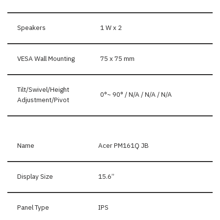
Speakers
1 W x 2
VESA Wall Mounting
75 x 75 mm
Tilt/Swivel/Height
0°~ 90° / N/A / N/A / N/A
Adjustment/Pivot
Name
Acer PM161Q JB
Display Size
15.6”
Panel Type
IPS