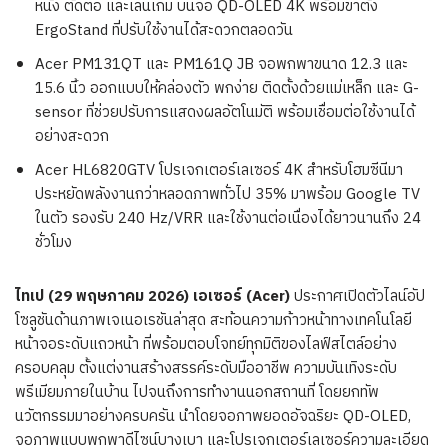
หนัง ตัดต่อ และเล่นเกม บนจอ QD-OLED 4K พร้อมขาตั้ง
ErgoStand ที่ปรับใช้งานได้สะดวกตลอดวัน
Acer PM131QT และ PM161Q JB จอพกพาขนาด 12.3 และ
15.6 นิ้ว ออกแบบให้คล่องตัว พกง่าย ติดตั้งด้วยแม่เหล็ก และ G-
sensor ที่ช่วยปรับการแสดงผลอัตโนมัติ พร้อมเชื่อมต่อใช้งานได้
อย่างสะดวก
Acer HL6820GTV โปรเจกเตอร์เลเซอร์ 4K สำหรับโฮมซีนีมา
ประหยัดพลังงานกว่าหลอดภาพทั่วไป 35% มาพร้อม Google TV
ในตัว รองรับ 240 Hz/VRR และใช้งานต่อเนื่องได้ยาวนานถึง 24
ชั่วโมง
ไทเป (
29 พฤษภาคม 2026)
เอเซอร์ (Acer)
ประกาศเปิดตัวไลน์อัป
โซลูชันด้านภาพเจเนอเรชันล่าสุด สะท้อนความก้าวหน้าทางเทคโนโลยี
หน้าจอระดับแถวหน้า ที่พร้อมตอบโจทย์ทุกมิติของไลฟ์สไตล์อย่าง
ครอบคลุม ตั้งแต่งานสร้างสรรค์ระดับมืออาชีพ ความบันเทิงระดับ
พรีเมียมภายในบ้าน ไปจนถึงการทำงานนอกสถานที่ โดยยกทัพ
นวัตกรรมมาอย่างครบครัน นำโดยจอภาพยอดอัจฉริยะ QD-OLED,
จอภาพแบบพกพาดีไซน์บางเบา และโปรเจกเตอร์เลเซอร์ความละเอียด