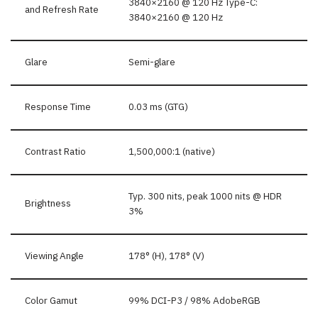
3840×2160 @ 120 Hz Type-C:
and Refresh Rate
3840×2160 @ 120 Hz
Glare
Semi-glare
Response Time
0.03 ms (GTG)
Contrast Ratio
1,500,000:1 (native)
Typ. 300 nits, peak 1000 nits @ HDR
Brightness
3%
Viewing Angle
178° (H), 178° (V)
Color Gamut
99% DCI-P3 / 98% AdobeRGB