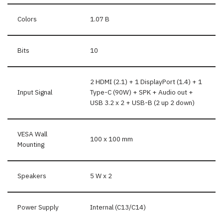
Colors
1.07 B
Bits
10
2 HDMI (2.1) + 1 DisplayPort (1.4) + 1
Input Signal
Type-C (90W) + SPK + Audio out +
USB 3.2 x 2 + USB-B (2 up 2 down)
VESA Wall
100 x 100 mm
Mounting
Speakers
5 W x 2
Power Supply
Internal (C13/C14)