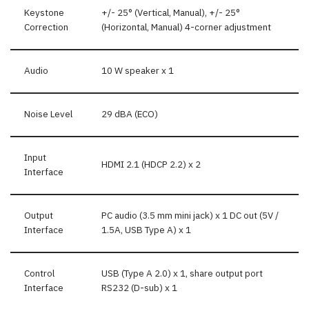
Keystone
+/- 25° (Vertical, Manual), +/- 25°
Correction
(Horizontal, Manual) 4-corner adjustment
Audio
10 W speaker x 1
Noise Level
29 dBA (ECO)
Input
HDMI 2.1 (HDCP 2.2) x 2
Interface
Output
PC audio (3.5 mm mini jack) x 1 DC out (5V /
Interface
1.5A, USB Type A) x 1
Control
USB (Type A 2.0) x 1, share output port
Interface
RS232 (D-sub) x 1