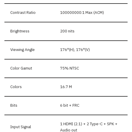
Contrast Ratio
100000000:1 Max (ACM)
Brightness
200 nits
Viewing Angle
176°(H), 176°(V)
Color Gamut
75% NTSC
Colors
16.7 M
Bits
6 bit + FRC
1 HDMI (2.1) + 2 Type-C + SPK +
Input Signal
Audio out