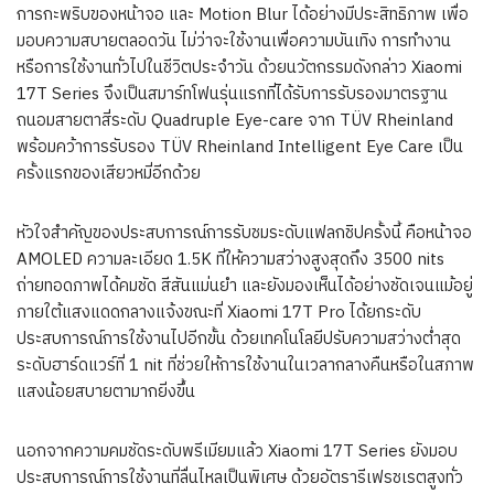
การกะพริบของหน้าจอ และ Motion Blur ได้อย่างมีประสิทธิภาพ เพื่อ
มอบความสบายตลอดวัน ไม่ว่าจะใช้งานเพื่อความบันเทิง การทำงาน
หรือการใช้งานทั่วไปในชีวิตประจำวัน ด้วยนวัตกรรมดังกล่าว Xiaomi
17T Series จึงเป็นสมาร์ทโฟนรุ่นแรกที่ได้รับการรับรองมาตรฐาน
ถนอมสายตาสี่ระดับ Quadruple Eye-care จาก TÜV Rheinland
พร้อมคว้าการรับรอง TÜV Rheinland Intelligent Eye Care เป็น
ครั้งแรกของเสียวหมี่อีกด้วย
หัวใจสำคัญของประสบการณ์การรับชมระดับแฟลกชิปครั้งนี้ คือหน้าจอ
AMOLED ความละเอียด 1.5K ที่ให้ความสว่างสูงสุดถึง 3500 nits
ถ่ายทอดภาพได้คมชัด สีสันแม่นยำ และยังมองเห็นได้อย่างชัดเจนแม้อยู่
ภายใต้แสงแดดกลางแจ้งขณะที่ Xiaomi 17T Pro ได้ยกระดับ
ประสบการณ์การใช้งานไปอีกขั้น ด้วยเทคโนโลยีปรับความสว่างต่ำสุด
ระดับฮาร์ดแวร์ที่ 1 nit ที่ช่วยให้การใช้งานในเวลากลางคืนหรือในสภาพ
แสงน้อยสบายตามากยิ่งขึ้น
นอกจากความคมชัดระดับพรีเมียมแล้ว Xiaomi 17T Series ยังมอบ
ประสบการณ์การใช้งานที่ลื่นไหลเป็นพิเศษ ด้วยอัตรารีเฟรชเรตสูงทั่ว