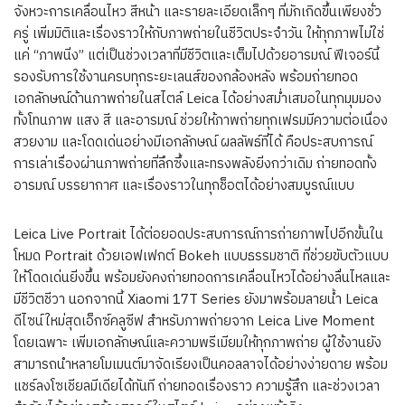
จังหวะการเคลื่อนไหว สีหน้า และรายละเอียดเล็กๆ ที่มักเกิดขึ้นเพียงชั่ว
ครู่ เพิ่มมิติและเรื่องราวให้กับภาพถ่ายในชีวิตประจำวัน ให้ทุกภาพไม่ใช่
แค่ “ภาพนิ่ง” แต่เป็นช่วงเวลาที่มีชีวิตและเต็มไปด้วยอารมณ์ ฟีเจอร์นี้
รองรับการใช้งานครบทุกระยะเลนส์ของกล้องหลัง พร้อมถ่ายทอด
เอกลักษณ์ด้านภาพถ่ายในสไตล์ Leica ได้อย่างสม่ำเสมอในทุกมุมมอง
ทั้งโทนภาพ แสง สี และอารมณ์ ช่วยให้ภาพถ่ายทุกเฟรมมีความต่อเนื่อง
สวยงาม และโดดเด่นอย่างมีเอกลักษณ์ ผลลัพธ์ที่ได้ คือประสบการณ์
การเล่าเรื่องผ่านภาพถ่ายที่ลึกซึ้งและทรงพลังยิ่งกว่าเดิม ถ่ายทอดทั้ง
อารมณ์ บรรยากาศ และเรื่องราวในทุกช็อตได้อย่างสมบูรณ์แบบ
Leica Live Portrait ได้ต่อยอดประสบการณ์การถ่ายภาพไปอีกขั้นใน
โหมด Portrait ด้วยเอฟเฟกต์ Bokeh แบบธรรมชาติ ที่ช่วยขับตัวแบบ
ให้โดดเด่นยิ่งขึ้น พร้อมยังคงถ่ายทอดการเคลื่อนไหวได้อย่างลื่นไหลและ
มีชีวิตชีวา นอกจากนี้ Xiaomi 17T Series ยังมาพร้อมลายน้ำ Leica
ดีไซน์ใหม่สุดเอ็กซ์คลูซีฟ สำหรับภาพถ่ายจาก Leica Live Moment
โดยเฉพาะ เพิ่มเอกลักษณ์และความพรีเมียมให้ทุกภาพถ่าย ผู้ใช้งานยัง
สามารถนำหลายโมเมนต์มาจัดเรียงเป็นคอลลาจได้อย่างง่ายดาย พร้อม
แชร์ลงโซเชียลมีเดียได้ทันที ถ่ายทอดเรื่องราว ความรู้สึก และช่วงเวลา