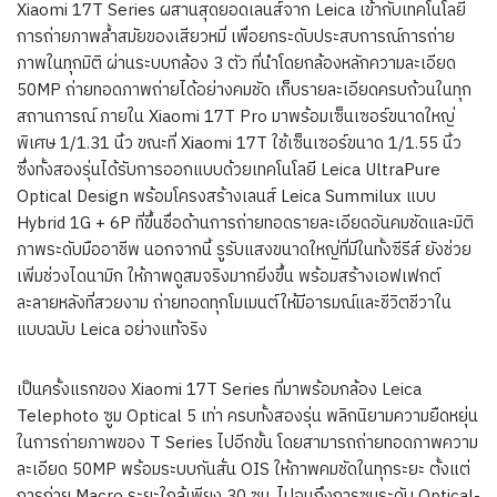
Xiaomi 17T Series ผสานสุดยอดเลนส์จาก Leica เข้ากับเทคโนโลยี
การถ่ายภาพล้ำสมัยของเสียวหมี่ เพื่อยกระดับประสบการณ์การถ่าย
ภาพในทุกมิติ ผ่านระบบกล้อง 3 ตัว ที่นำโดยกล้องหลักความละเอียด
50MP ถ่ายทอดภาพถ่ายได้อย่างคมชัด เก็บรายละเอียดครบถ้วนในทุก
สถานการณ์ ภายใน Xiaomi 17T Pro มาพร้อมเซ็นเซอร์ขนาดใหญ่
พิเศษ 1/1.31 นิ้ว ขณะที่ Xiaomi 17T ใช้เซ็นเซอร์ขนาด 1/1.55 นิ้ว
ซึ่งทั้งสองรุ่นได้รับการออกแบบด้วยเทคโนโลยี Leica UltraPure
Optical Design พร้อมโครงสร้างเลนส์ Leica Summilux แบบ
Hybrid 1G + 6P ที่ขึ้นชื่อด้านการถ่ายทอดรายละเอียดอันคมชัดและมิติ
ภาพระดับมืออาชีพ นอกจากนี้ รูรับแสงขนาดใหญ่ที่มีในทั้งซีรีส์ ยังช่วย
เพิ่มช่วงไดนามิก ให้ภาพดูสมจริงมากยิ่งขึ้น พร้อมสร้างเอฟเฟกต์
ละลายหลังที่สวยงาม ถ่ายทอดทุกโมเมนต์ให้มีอารมณ์และชีวิตชีวาใน
แบบฉบับ Leica อย่างแท้จริง
เป็นครั้งแรกของ Xiaomi 17T Series ที่มาพร้อมกล้อง Leica
Telephoto ซูม Optical 5 เท่า ครบทั้งสองรุ่น พลิกนิยามความยืดหยุ่น
ในการถ่ายภาพของ T Series ไปอีกขั้น โดยสามารถถ่ายทอดภาพความ
ละเอียด 50MP พร้อมระบบกันสั่น OIS ให้ภาพคมชัดในทุกระยะ ตั้งแต่
การถ่าย Macro ระยะใกล้เพียง 30 ซม. ไปจนถึงการซูมระดับ Optical-