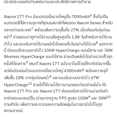
ประนีประนอมทั้งด้านพลังงานและประสิทธิภาพการทำงาน
6
Xiaomi 17T Pro มีแบตเตอรี่ขนาดใหญ่ถึง 7000mAh
ซึ่งถือเป็น
แบตเตอรี่ที่มีความจุมากที่สุดบนสมาร์ทโฟนของ Xiaomi Series สำหรับ
7
ตลาดต่างประเทศ
พร้อมเพิ่มความจุขึ้นถึง 27% เมื่อเทียบกับรุ่นก่อน
4
หน้า
ช่วยมอบอายุการใช้งานเฉลี่ยสูงสุดถึง 1.88 วันสำหรับการใช้งาน
8
ทั่วไป และรองรับการใช้งานหนักได้ตลอดทั้งวันอย่างไร้กังวล
นอกจาก
นี้ ยังรองรับระบบชาร์จไว 100W HyperCharge แบบมีสาย และ 50W
Wireless HyperCharge แบบไร้สาย ช่วยเติมพลังได้อย่างรวดเร็วทุก
9
ครั้งที่ต้องการ
ขณะที่ Xiaomi 17T แม้จะมาในดีไซน์ที่กะทัดรัดมากขึ้น
6
แต่ยังอัดแน่นด้วยแบตเตอรี่ขนาดใหญ่ 6500mAh
พร้อมความจุที่
4
เพิ่มขึ้น 18% จากรุ่นก่อนหน้า
และรองรับระบบชาร์จไว 67W
10
HyperCharge
ช่วยให้ใช้งานได้ยาวนานตลอดวันอย่างมั่นใจ ทั้ง
Xiaomi 17T Pro และ Xiaomi 17T ยังรองรับการใช้งานร่วมกับหัว
9
10
ชาร์จของแบรนด์อื่น ผ่านมาตรฐาน PPS สูงสุด 100W
และ 50W
ตามลำดับ เพิ่มความสะดวกและความยืดหยุ่นในการชาร์จได้ในทุก
สถานการณ์