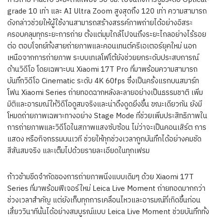
grade 10 เท่า และ AI Ultra Zoom สูงสุดถึง 120 เท่า ความสามารถ
ดังกล่าวช่วยให้ผู้ใช้งานสามารถสร้างสรรค์ภาพถ่ายได้อย่างอิสระ
ครอบคลุมทุกระยะการถ่าย ตั้งแต่มุมใกล้ไปจนถึงระยะไกลอย่างไร้รอย
ต่อ ตอบโจทย์ทั้งสายถ่ายภาพและคอนเทนต์ครีเอเตอร์ยุคใหม่ นอก
เหนือจากการถ่ายภาพ ระบบเทเลโฟโต้ยังช่วยยกระดับประสบการณ์
ด้านวิดีโอ โดยเฉพาะบน Xiaomi 17T Pro ที่มาพร้อมความสามารถ
บันทึกวิดีโอ Cinematic ระดับ 4K 60fps ซึ่งเป็นครั้งแรกบนสมาร์ท
โฟน Xiaomi Series ถ่ายทอดฉากหลังละลายอย่างเป็นธรรมชาติ เพิ่ม
มิติและอารมณ์ให้วิดีโอดูสมจริงและน่าดึงดูดยิ่งขึ้น ขณะเดียวกัน ยังมี
โหมดถ่ายภาพเฉพาะทางอย่าง Stage Mode ที่ช่วยเพิ่มประสิทธิภาพใน
การถ่ายภาพและวิดีโอในสภาพแสงซับซ้อน ไม่ว่าจะเป็นคอนเสิร์ต การ
แสดง หรือกิจกรรมบนเวที ช่วยให้ทุกช่วงเวลาถูกบันทึกได้อย่างคมชัด
สีสันสมจริง และเต็มไปด้วยรายละเอียดในทุกเฟรม
ก้าวข้ามขีดจำกัดของการถ่ายภาพนิ่งแบบเดิมๆ ด้วย Xiaomi 17T
Series ที่มาพร้อมฟีเจอร์ใหม่ Leica Live Moment ถ่ายทอดมากกว่า
ช่วงเวลาสำคัญ แต่ยังเก็บทุกการเคลื่อนไหวและอารมณ์ที่เกิดขึ้นก่อน
เสี้ยววินาทีนั้นได้อย่างสมบูรณ์แบบ Leica Live Moment ช่วยบันทึกทั้ง