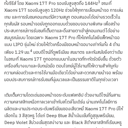
3
ทั้งซีรีส์ โดย Xiaomi 17T Pro รองรับสูงสุดถึง 144Hz
ขณะที่
Xiaomi 17T รองรับสูงสุด 120Hz ช่วยให้ทุกการเลื่อนหน้าจอ การเล่น
เกม และการรับชมคอนเทนต์มีความสมูท ตอบสนองได้อย่างรวดเร็วใน
ทุกสัมผัส รอบหน้าจอยังถูกออกแบบด้วยขอบจอบางพิเศษ เพื่อสร้าง
ประสบการณ์การรับชมที่เต็มตาและดึงสายตาเข้าสู่คอนเทนต์ได้อย่าง
สมบูรณ์แบบ โดยเฉพาะ Xiaomi 17T Pro ที่ให้เทคโนโลยีแพ็กหน้าจอ
แบบ LIPO รุ่นใหม่ ช่วยให้ตัวเครื่องมีขอบหน้าจอบางเท่ากันทั้ง 4 ด้าน
4
เพียง 1.29 มม.
มอบดีไซน์ที่ดูพรีเมียม สมมาตร และทันสมัยยิ่งกว่าเดิม
ในขณะที่ Xiaomi 17T ถูกออกแบบมาในขนาดที่กะทัดรัดยิ่งขึ้น ด้วยตัว
เครื่องที่บางเบาและจับถนัดมือ ตอบโจทย์ผู้ใช้งานที่ให้ความสำคัญกับ
ความคล่องตัวและการใช้งานมือเดียวได้อย่างสะดวกสบายน้าจอ พร้อม
มอบประสบการณ์การรับชมที่นุ่มนวลและเป็นธรรมชาติในทุกช่วงเวลา
เติมเต็มความโดดเด่นของหน้าจอระดับแฟลกชิป ด้วยงานดีไซน์ที่ผสาน
ความคลาสสิกเหนือกาลเวลาเข้ากับสไตล์โมเดิร์น ผ่านเทคโนโลยีการ
ผลิตและงานประกอบระดับพรีเมียมของเสียวหมี่ Xiaomi 17T Pro มีให้
เลือกใน 3 สีสุดหรู ได้แก่ Deep Blue สีน้ำเงินเข้มที่ดูสุขุมพรีเมียม,
Deep Violet สีม่วงเข้มสุดสง่างาม และ Black สีดำคลาสสิกที่เรียบหรู