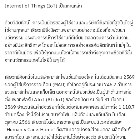
Internet of Things (IoT) เป็นแกนหลัก
ด้วยวิสัยทัศน์ “การเป็นมิตรของผู้ใช้งานและบริษัทที่ทันสมัยที่สุดในใจผู้
ใช้งานทุกคน” เสียวหมี่จึงมีความพยายามอย่างต่อเนื่องที่จะพัฒนา
นวัตกรรม ประสบการณ์การใช้งานที่ดีเยี่ยม ตลอดจนการดำเนินงาน
อย่างมีประสิทธิภาพ โดยจะไม่ลดละการสร้างสรรค์ผลิตภัณฑ์ใหม่ๆ ใน
ราคาที่เป็นมิตร เพื่อให้ทุกคนบนโลกนี้สามารถเข้าถึงคุณภาพชีวิตที่ดีขึ้น
จากนวัตกรรมเทคโนโลยีใหม่ๆ ได้
เสียวหมี่คือหนึ่งในบริษัทสมาร์ทโฟนชั้นนำของโลก ในเดือนมีนาคม 2569
ยอดผู้ใช้บริการรายเดือน (MAU) ทั่วโลกอยู่ที่ประมาณ 746.2 ล้านราย
รวมสมาร์ทโฟนและแท็บเล็ต นอกจากนี้เสียวหมี่ยังเป็นผู้นำด้านการก่อ
ตั้งแพลทฟอร์ม AIoT (AI+IoT) ของโลก โดย ณ วันที่ 31 มีนาคม
2569 จำนวนสินค้าอัจฉริยะที่เชื่อมต่อกับแพลทฟอร์มมีมากถึง 1,118.7
ล้านเครื่อง ทั้งนี้ยังไม่รวมสมาร์ทโฟน แล็ปท็อปและแท็บเล็ต ในเดือน
ตุลาคม 2566 เสียวหมี่ได้อัปเกรดกลยุทธ์เป็นระบบนิเวศอัจฉริยะ
“Human × Car × Home” ที่ผสานเอาอุปกรณ์ส่วนบุคคล ผลิตภัณฑ์
สมาร์ทโฮม และรถยนต์เข้าไว้ด้วยกันไว้อย่างลงตัว เสียวหมี่ให้ความ