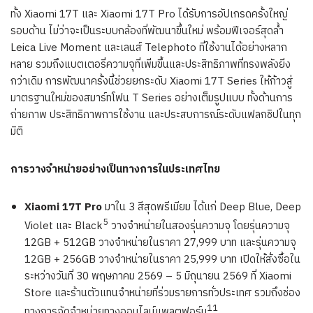
ทั้ง Xiaomi 17T และ Xiaomi 17T Pro ได้รับการอัปเกรดครั้งใหญ่
รอบด้าน ไม่ว่าจะเป็นระบบกล้องที่พัฒนาขึ้นใหม่ พร้อมฟีเจอร์สุดล้ำ
Leica Live Moment และเลนส์ Telephoto ที่ใช้งานได้อย่างหลาก
หลาย รวมถึงแบตเตอรี่ความจุที่เพิ่มขึ้นและประสิทธิภาพที่ทรงพลังยิ่ง
กว่าเดิม การพัฒนาครั้งนี้ช่วยยกระดับ Xiaomi 17T Series ให้ก้าวสู่
มาตรฐานใหม่ของสมาร์ทโฟน T Series อย่างเต็มรูปแบบ ทั้งด้านการ
ถ่ายภาพ ประสิทธิภาพการใช้งาน และประสบการณ์ระดับแฟลกชิปในทุก
มิติ
การวางจำหน่ายอย่างเป็นทางการในประเทศไทย
Xiaomi 17T Pro
มาใน 3 สีสุดพรีเมียม ได้แก่ Deep Blue, Deep
5
Violet และ Black
วางจำหน่ายในสองรุ่นความจุ โดยรุ่นความจุ
12GB + 512GB วางจำหน่ายในราคา 27,999 บาท และรุ่นความจุ
12GB + 256GB วางจำหน่ายในราคา 25,999 บาท เปิดให้สั่งซื้อใน
ระหว่างวันที่ 30 พฤษภาคม 2569 – 5 มิถุนายน 2569 ที่ Xiaomi
Store และร้านตัวแทนจำหน่ายที่ร่วมรายการทั่วประเทศ รวมถึงช่อง
11
ทางการจัดจำหน่ายทางออนไลน์แพลตฟอร์ม