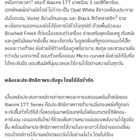
5
เหนือกาลเวลา
ขณะที่ Xiaomi 17T มาพร้อม 3 เฉดสีที่สะท้อน
เอกลักษณ์อย่างมีสไตล์ ไม่ว่าจะเป็น Opal White สีขาวเหลือบประกาย
5
อันโดดเด่น, Violet สีม่วงโทนละมุน และ Black สีดำคลาสสิก
ราย
ละเอียดงานออกแบบยังได้รับการใส่ใจในทุกมิติ ด้วยพื้นผิวแบบ
Brushed Finish ที่ต่อเนื่องรอบตัวเครื่อง ช่วยเสริมลุคเรียบหรู ทันสมัย
และดูพรีเมียมมากยิ่งขึ้น ขณะเดียวกัน โมดูลกล้องที่ถูกออกแบบให้เล็ก
ลงและวางต่ำลง ยังช่วยให้ตัวเครื่องดูเพรียวบาง สมดุล และสวยงามยิ่ง
กว่าเดิม นอกจากนี้ ขอบตัวเครื่องแบบ Micro-curved ยังช่วยให้จับถือ
ได้กระชับมือ มอบสัมผัสที่นุ่มนวลและใช้งานได้อย่างสบายในทุกวัน
พลังและประสิทธิภาพระดับสูง โดยไร้ข้อจำกัด
เบื้องหลังประสบการณ์การถ่ายภาพและการแสดงผลอันล้ำสมัยของ
Xiaomi 17T Series คือประสิทธิภาพการทำงานอันทรงพลังที่ถูกยก
ระดับขึ้นทั่วทั้งซีรีส์ ทั้งสองรุ่นมาพร้อมเทคโนโลยีแบตเตอรี่ซิลิคอน-
คาร์บอน เจเนอเรชันใหม่ ที่ช่วยเพิ่มความหนาแน่นของพลังงานได้สูงยิ่ง
ขึ้น พร้อมรักษาประสิทธิภาพการใช้งานในระยะยาวได้อย่างยอดเยี่ยม
ตอบโจทย์การใช้งานหนักตลอดวันได้อย่างมั่นใจ โดยไม่ต้อง