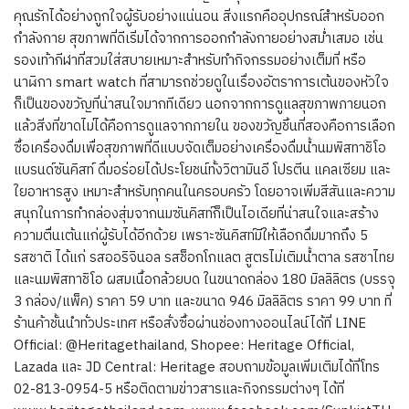
คุณรักได้อย่างถูกใจผู้รับอย่างแน่นอน สิ่งแรกคืออุปกรณ์สำหรับออก
กำลังกาย สุขภาพที่ดีเริ่มได้จากการออกกำลังกายอย่างสม่ำเสมอ เช่น
รองเท้ากีฬาที่สวมใส่สบายเหมาะสำหรับทำกิจกรรมอย่างเต็มที่ หรือ
นาฬิกา smart watch ที่สามารถช่วยดูในเรื่องอัตราการเต้นของหัวใจ
ก็เป็นของขวัญที่น่าสนใจมากทีเดียว นอกจากการดูแลสุขภาพภายนอก
แล้วสิ่งที่ขาดไม่ได้คือการดูแลจากภายใน ของขวัญชิ้นที่สองคือการเลือก
ซื้อเครื่องดื่มเพื่อสุขภาพที่ดีแบบจัดเต็มอย่างเครื่องดื่มน้ำนมพิสทาชิโอ
แบรนด์ซันคิสท์ ดื่มอร่อยได้ประโยชน์ทั้งวิตามินอี โปรตีน แคลเซียม และ
ใยอาหารสูง เหมาะสำหรับทุกคนในครอบครัว โดยอาจเพิ่มสีสันและความ
สนุกในการทำกล่องสุ่มจากนมซันคิสท์ก็เป็นไอเดียที่น่าสนใจและสร้าง
ความตื่นเต้นแก่ผู้รับได้อีกด้วย เพราะซันคิสท์มีให้เลือกดื่มมากถึง 5
รสชาติ ได้แก่ รสออริจินอล รสช็อกโกแลต สูตรไม่เติมน้ำตาล รสชาไทย
และนมพิสทาชิโอ ผสมเนื้อกล้วยบด ในขนาดกล่อง 180 มิลลิลิตร (บรรจุ
3 กล่อง/แพ็ค) ราคา 59 บาท และขนาด 946 มิลลิลิตร ราคา 99 บาท ที่
ร้านค้าชั้นนำทั่วประเทศ หรือสั่งซื้อผ่านช่องทางออนไลน์ได้ที่ LINE
Official: @Heritagethailand, Shopee: Heritage Official,
Lazada และ JD Central: Heritage สอบถามข้อมูลเพิ่มเติมได้ที่โทร
02-813-0954-5 หรือติดตามข่าวสารและกิจกรรมต่างๆ ได้ที่