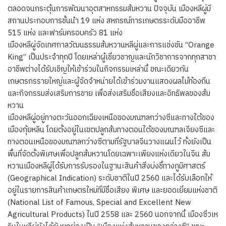
ตลอดจนกระตุ้นการพัฒนาอุตสาหกรรมส้มหวาน ปัจจุบัน เมืองหลีผู่มี
สถานประกอบการชั้นนำ 19 แห่ง สหกรณ์การเกษตรระดับมืออาชีพ
515 แห่ง และฟาร์มครอบครัว 81 แห่ง
เมืองหลีผู่จัดเทศกาลวัฒนธรรมส้มหวานหลีผู่และการแข่งขัน “Orange
King” เป็นประจำทุกปี โดยเหล่าผู้เชี่ยวชาญและนักวิชาการจากทุกสาขา
อาชีพต่างได้รับเชิญให้เข้าร่วมในกิจกรรมเหล่านี้ ขณะเดียวกัน
เกษตรกรรายใหญ่และผู้จัดจำหน่ายได้เข้าร่วมงานแสดงผลไม้ท้องถิ่น
และกิจกรรมส่งเสริมการขาย เพื่อส่งเสริมชื่อเสียงและอิทธิพลของส้ม
หวาน
เมืองหลีผู่อยู่ทางตะวันออกเฉียงเหนือของมณฑลกว่างซีและทางใต้ของ
เมืองกุ้ยหลิน โดยตั้งอยู่ในเขตปลูกส้มทางตอนใต้ของมณฑลเจียงซีและ
ทางตอนเหนือของมณฑลกว่างซีตามที่รัฐบาลจีนวางแผนไว้ ทั้งยังเป็น
พื้นที่จัดตั้งพิเศษเพื่อปลูกส้มหวานโดยเฉพาะเพียงแห่งเดียวในจีน ส้ม
หวานเมืองหลีผู่ได้รับการรับรองในฐานะสินค้าสิ่งบ่งชี้ทางภูมิศาสตร์
(Geographical Indication) ระดับชาติในปี 2560 และได้รับเลือกให้
อยู่ในรายการสินค้าเกษตรใหม่ที่มีชื่อเสียง พิเศษ และยอดเยี่ยมแห่งชาติ
(National List of Famous, Special and Excellent New
Agricultural Products) ในปี 2558 และ 2560 นอกจากนี้ เมืองซิ่วเห