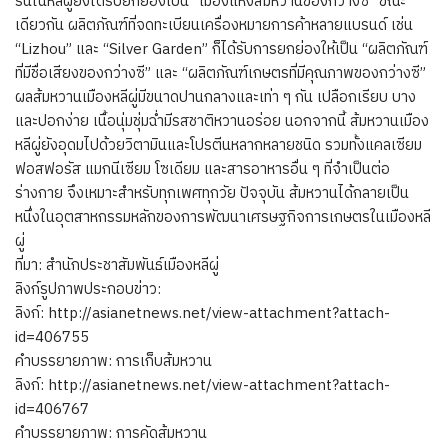
รินในหลีผู่ยังได้รับยกย่องเป็น “เมืองแห่งส้มหวานของกว่างซี” ขณะ
เดียวกัน ผลิตภัณฑ์ที่จดทะเบียนเครื่องหมายการค้าหลายแบรนด์ เช่น
“Lizhou” และ “Silver Garden” ก็ได้รับการยกย่องให้เป็น “ผลิตภัณฑ์
ที่มีชื่อเสียงของกว่างซี” และ “ผลิตภัณฑ์เกษตรที่มีคุณภาพของกว่างซี”
ผลส้มหวานเมืองหลีผู่มีขนาดปานกลางและเท่า ๆ กัน เปลือกเรียบ บาง
และปอกง่าย เนื้อนุ่มชุ่มฉ่ำมีรสชาติหวานอร่อย นอกจากนี้ ส้มหวานเมือง
หลีผู่ยังอุดมไปด้วยวิตามินและโปรตีนหลากหลายชนิด รวมทั้งแคลเซียม
ฟอสฟอรัส แมกนีเซียม โซเดียม และสารอาหารอื่น ๆ ที่จำเป็นต่อ
ร่างกาย จึงเหมาะสำหรับทุกเพศทุกวัย ปัจจุบัน ส้มหวานได้กลายเป็น
หนึ่งในอุตสาหกรรมหลักของการพัฒนาเศรษฐกิจการเกษตรในเมืองหลี
ผู่
ที่มา: สำนักประชาสัมพันธ์เมืองหลีผู่
ลิงก์รูปภาพประกอบข่าว:
ลิงก์: http://asianetnews.net/view-attachment?attach-
id=406755
คำบรรยายภาพ: การเก็บส้มหวาน
ลิงก์: http://asianetnews.net/view-attachment?attach-
id=406767
คำบรรยายภาพ: การคัดส้มหวาน