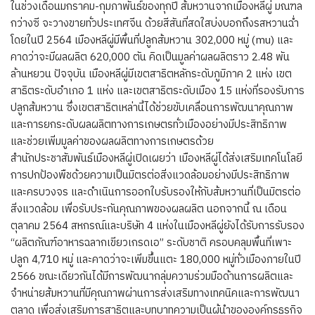
ในช่วงเดือนมกราคม-กุมภาพันธ์ของทุกปี ส้มหวานจากเมืองหลีผู่ มณฑล
กว่างซี จะวางขายทั่วประเทศจีน ด้วยสีสันที่สดใสบ่งบอกถึงรสหวานฉ่ำ
โดยในปี 2564 เมืองหลีผู่มีพื้นที่ปลูกส้มหวาน 302,000 หมู่ (mu) และ
คาดว่าจะมีผลผลิต 620,000 ตัน คิดเป็นมูลค่าผลผลิตราว 2.48 พัน
ล้านหยวน ปัจจุบัน เมืองหลีผู่มีเขตสาธิตหลักระดับภูมิภาค 2 แห่ง เขต
สาธิตระดับอำเภอ 1 แห่ง และเขตสาธิตระดับเมือง 15 แห่งที่รองรับการ
ปลูกส้มหวาน ซึ่งเขตสาธิตเหล่านี้ได้ช่วยขับเคลื่อนการพัฒนาคุณภาพ
และการยกระดับผลผลิตทางการเกษตรทั่วเมืองอย่างมีประสิทธิภาพ
และช่วยเพิ่มมูลค่าของผลผลิตทางการเกษตรด้วย
สำนักประชาสัมพันธ์เมืองหลีผู่เปิดเผยว่า เมืองหลีผู่ได้ส่งเสริมเทคโนโลยี
การปกป้องพืชด้วยความเป็นมิตรต่อสิ่งแวดล้อมอย่างมีประสิทธิภาพ
และครบวงจร และดำเนินการออกใบรับรองให้กับส้มหวานที่เป็นมิตรต่อ
สิ่งแวดล้อม เพื่อรับประกันคุณภาพของผลผลิต นอกจากนี้ ณ เดือน
ตุลาคม 2564 สหกรณ์และบริษัท 4 แห่งในเมืองหลีผู่ยังได้รับการรับรอง
“ผลิตภัณฑ์อาหารฉลากเขียวเกรดเอ” ระดับชาติ ครอบคลุมพื้นที่เพาะ
ปลูก 4,710 หมู่ และคาดว่าจะเพิ่มขึ้นแตะ 180,000 หมู่ทั่วเมืองภายในปี
2566 ขณะเดียวกันได้มีการพัฒนากลุ่มความร่วมมือด้านการผลิตและ
จำหน่ายส้มหวานที่มีคุณภาพผ่านการส่งเสริมทางเทคนิคและการพัฒนา
ตลาด เพื่อส่งเสริมการสาธิตและบทบาทความเป็นผู้นำขององค์กรธุรกิจ