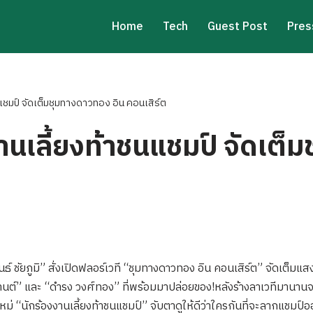
Home
Tech
Guest Post
Pres
นแชมป์ จัดเต็มชุมทางดาวทอง อิน คอนเสิร์ต
งานเลี้ยงท้าชนแชมป์ จัดเต
นธ์ ชัยภูมิ” สั่งเปิดฟลอร์เวที “ชุมทางดาวทอง อิน คอนเสิร์ต” จัดเต็มแส
พานต์” และ “ดำรง วงศ์ทอง” ที่พร้อมมาปล่อยของ!หลังร้างลาเวทีมานา
่ “นักร้องงานเลี้ยงท้าชนแชมป์” จับตาดูให้ดีว่าใครกันที่จะลากแชมป์