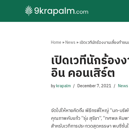
Skip
to
content
Home
»
News
»
เปิดเวทีนักร้องงานเลี้ยงท้าช
เปิดเวทีนักร้อง
อิน คอนเสิร์ต
by
krapalm
December 7, 2021
News
จัดไปให้หายคิดถึง พิธีกรพี่ใหญ่ “นก-บริพั
คุณภาพคับแก้ว “รุ่ง สุริยา”, “ทศพล หิม
สำหรับเวทีการประกวดสุดหรรษา พบซีซั่นใหม