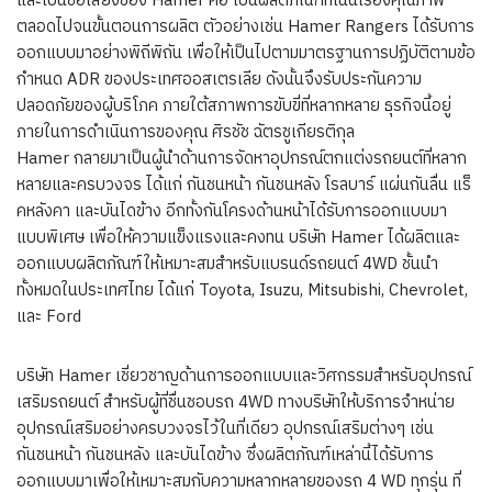
และเป็นชื่อเสียงของ Hamer คือ เป็นผลิตภัณฑ์ที่เน้นเรื่องคุณภาพ
ตลอดไปจนขั้นตอนการผลิต ตัวอย่างเช่น Hamer Rangers ได้รับการ
ออกแบบมาอย่างพิถีพิถัน เพื่อให้เป็นไปตามมาตรฐานการปฏิบัติตามข้อ
กำหนด ADR ของประเทศออสเตรเลีย ดังนั้นจึงรับประกันความ
ปลอดภัยของผู้บริโภค ภายใต้สภาพการขับขี่ที่หลากหลาย ธุรกิจนี้อยู่
ภายในการดำเนินการของคุณ ศิรชัช ฉัตรชูเกียรติกุล
Hamer กลายมาเป็นผู้นำด้านการจัดหาอุปกรณ์ตกแต่งรถยนต์ที่หลาก
หลายและครบวงจร ได้แก่ กันชนหน้า กันชนหลัง โรลบาร์ แผ่นกันลื่น แร็
คหลังคา และบันไดข้าง อีกทั้งกันโครงด้านหน้าได้รับการออกแบบมา
แบบพิเศษ เพื่อให้ความแข็งแรงและคงทน บริษัท Hamer ได้ผลิตและ
ออกแบบผลิตภัณฑ์ให้เหมาะสมสำหรับแบรนด์รถยนต์ 4WD ชั้นนำ
ทั้งหมดในประเทศไทย ได้แก่ Toyota, Isuzu, Mitsubishi, Chevrolet,
และ Ford
บริษัท Hamer เชี่ยวชาญด้านการออกแบบและวิศกรรมสำหรับอุปกรณ์
เสริมรถยนต์ สำหรับผู้ที่ชื่นชอบรถ 4WD ทางบริษัทให้บริการจำหน่าย
อุปกรณ์เสริมอย่างครบวงจรไว้ในที่เดียว อุปกรณ์เสริมต่างๆ เช่น
กันชนหน้า กันชนหลัง และบันไดข้าง ซึ่งผลิตภัณฑ์เหล่านี้ได้รับการ
ออกแบบมาเพื่อให้เหมาะสมกับความหลากหลายของรถ 4 WD ทุกรุ่น ที่