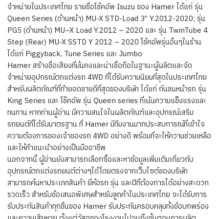
จำหน่ายในประเทศไทย รายชื่อโช้คอัพ Isuzu ของ Hamer ได้แก่ รุ่น
Queen Series (ด้านหน้า) MU-X STD-Load 3” Y.2012-2020; รุ่น
PG5 (ด้านหน้า) MU–X Load Y.2012 – 2020 และ รุ่น TwinTube 4
Step (Rear) MU-X SSTD Y 2012 – 2020 โช้คอัพรุ่นอื่นๆในร้าน
ได้แก่ Piggyback, Tune Series และ Jumbo
Hamer สร้างชื่อเสียงที่มั่นคงและน่าเชื่อถือในฐานะผู้ผลิตและจัด
จำหน่ายอุปกรณ์ตกแต่งรถ 4WD ที่ได้รับความนิยมที่สุดในประเทศไทย
สำหรับผลิตภัณฑ์ที่ทำยอดขายดีที่สุดของบริษัท ได้แก่ กันชนหน้ารถ รุ่น
King Series และ โช๊คอัพ รุ่น Queen series ที่เน้นความแข็งแรงและ
ทนทาน หากท่านผู้อ่าน มีความสนใจในผลิตภัณฑ์และอุปกรณ์เสริม
รถยนต์ที่ได้รับมาตรฐาน ที่ Hamer มีทีมงานมากประสบการณ์ที่เข้าใจ
ความต้องการของเจ้าของรถ 4WD อย่างดี พร้อมที่จะให้ความช่วยเหลือ
และให้คำแนะนำอย่างเป็นมืออาชีพ
นอกจากนี้ ผู้อ่านยังสามารถเลือกซื้อและหาข้อมูลเพิ่มเติมเกี่ยวกับ
อุปกรณ์ตกแต่งรถยนต์ต่างๆได้โดยตรงจากเว็บไซต์ของบริษัท
สามารถค้นหาประเภทสินค้า ยี่ห้อรถ รุ่น และปีที่ต้องการได้อย่างสะดวก
รวดเร็ว สำหรับข้อเสนอพิเศษสำหรับลูกค้าในประเทศไทย จะได้รับการ
รับประกันสินค้าทุกชิ้นของ Hamer รับประกันครอบคลุมทั้งข้อบกพร่อง
และความเสียหาย ตั้งแต่วัสดุของโรงงานไปจนถึงขั้นตอนการผลิต