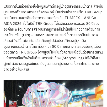
เปิดฉากขึ้นแล้วอย่างยิ่งใหญ่สมศักดิ์ศรีผู้นำอุตสาหกรรมน้ำตาล สำหรับ
บูธแสดงศักยภาพทางธุรกิจของ กลุ่มไทยร่วมกำลาภ หรือ TRK Group
ภายในงานแสดงสินค้าอาหารและเครื่องดื่ม THAIFEX – ANUGA
ASIA 2026 ซึ่งในปีนี้ TRK Group ได้เฉลิมฉลองครบรอบ 80 ปีของ
องค์กร พร้อมกับการสร้างปรากฏการณ์หน้าใหม่ให้แก่วงการด้วยการ
เผยโฉม “ลิน (LIN) – Inner Child” แบรนด์น้ำตาลยอดนิยมในภาพ
ลักษณ์ใหม่ที่สดใส ทันสมัย เคียงคู่ไปกับประวัติของผู้บุกเบิก
อุตสาหกรรมน้ำตาลไทย ที่มีมากว่า 80 ปี ท่ามกลางการแข่งขันที่ดุเดือด
ของตลาด TRK Group ได้พิสูจน์ให้เห็นถึงความเหนือชั้นด้วยการผสาน
นวัตกรรมสินค้าเข้ากับศิลปะการเล่าเรื่อง (Storytelling) ให้เข้าถึงใจ
ผู้คนได้อย่างสมบูรณ์แบบ ดึงดูดสายตาผู้ร่วมงานทั้งชาวไทยและต่าง
ชาติอย่างล้นหลาม