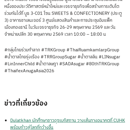
หนึ่งของประวัติศาสตร์หน้าใหม่และเจรจาธุรกิจเพื่อสร้างการเติบโต
ร่วมกันได้ที่ บูธ 3-C01 โซน SWEETS & CONFECTIONERY (ประตู
3) อาคารชาเลนเจอร์ 3 ศูนย์แสดงสินค้าและการประชุมอิมแพ็ค
เมืองทองธานี ในวันเจรจาธุรกิจ 26-29 พฤษภาคม 2569 และวัน
จำหน่ายปลีก 30 พฤษภาคม 2569 เวลา 10:00 – 18:00 น
#กลุ่มไทยร่วมกำลาภ #TRKGroup #ThaiRuamkamlarpGroup
#น้ำตาลไทยรุ่งเรือง #TRRGroupSugar #น้ำตาลลิน #LINsugar
#LinInnerChild #น้ำตาลษฎา #SADAsugar #80thTRKGroup
#ThaifexAnugaAsia2026
ข่าวที่เกี่ยวข้อง
Dulatkhan นักศึกษาชาวอุซเบกิสถาน วางเส้นทางอนาคตที่ CUHK
พร้อมก้าวสู่โลกที่กว้างขึ้น