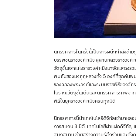
นิทรรศการในครั้งนี้เป็นการผนึกกำลังข้าม
บรรพชนราชวงศ์หมิง สุสานหลวงราชวงศ์หมิง
วัตถุชิ้นเอกแห่งราชวงศ์หมิงมาจัดแสดงรวม
พบกันของมงกุฎหลวงทั้ง 5 องค์ที่ขุดค้นพ
ของฉลองพระองค์และระบบราชพิธีของจักรพร
โบราณวัตถุชิ้นเด่นและนิทรรศการภาพจาก
พิธีในยุคราชวงศ์หมิงครบทุกมิติ
นิทรรศการนี้นำเทคโนโลยีดิจิทัลเข้ามาหล
การสแกน 3 มิติ, เทคโนโลยีฝาแฝดดิจิทัล, แ
สนุกสนาน ช่วยสร้างความรู้สึกร่วมและดึงดูดใ