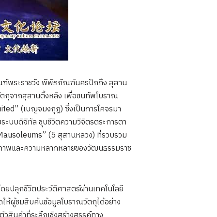
ฑ์พระราชวัง พิพิธภัณฑ์นครปักกิ่ง สุสาน
ตถุจากสุสานติ้งหลิง เพื่อขนทัพโบราณ
United” (เบญจมงกุฎ) ซึ่งเป็นการโคจรมา
ระบบดิจิทัล ชุบชีวิตความวิจิตรตระการตา
e Mausoleums” (5 สุสานหลวง) ที่รวบรวม
็นเอกภาพและความหลากหลายของวัฒนธรรมราช
ดยปลุกชีวิตประวัติศาสตร์ผ่านเทคโนโลยี
ห้ผู้ชมสืบค้นข้อมูลโบราณวัตถุได้อย่าง
ตัวสินค้าที่ระลึกเชิงสร้างสรรค์ทาง