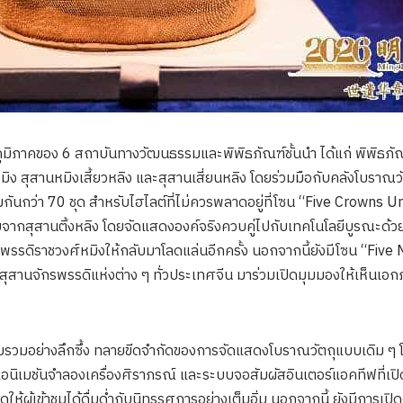
ภูมิภาคของ 6 สถาบันทางวัฒนธรรมและพิพิธภัณฑ์ชั้นนำ ได้แก่ พิพิธภัณ
 สุสานหมิงเสี้ยวหลิง และสุสานเสี่ยนหลิง โดยร่วมมือกับคลังโบราณวั
กันกว่า 70 ชุด สำหรับไฮไลต์ที่ไม่ควรพลาดอยู่ที่โซน “Five Crowns 
บจากสุสานติ้งหลิง โดยจัดแสดงองค์จริงควบคู่ไปกับเทคโนโลยีบูรณะด้วย
รดิราชวงศ์หมิงให้กลับมาโลดแล่นอีกครั้ง นอกจากนี้ยังมีโซน “Fiv
สุสานจักรพรรดิแห่งต่าง ๆ ทั่วประเทศจีน มาร่วมเปิดมุมมองให้เห
อมรวมอย่างลึกซึ้ง ทลายขีดจำกัดของการจัดแสดงโบราณวัตถุแบบเดิม ๆ โ
อนิเมชันจำลองเครื่องศิราภรณ์ และระบบจอสัมผัสอินเตอร์แอคทีฟที่เปิดใ
ห้ผู้เข้าชมได้ดื่มด่ำกับนิทรรศการอย่างเต็มอิ่ม นอกจากนี้ ยังมีการเปิด