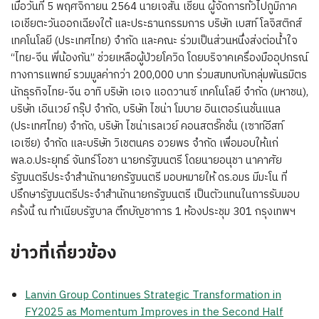
เมื่อวันที่ 5 พฤศจิกายน 2564 นายเจสัน เชียน ผู้จัดการทั่วไปภูมิภาค
เอเชียตะวันออกเฉียงใต้ และประธานกรรมการ บริษัท เบสท์ โลจิสติกส์
เทคโนโลยี (ประเทศไทย) จำกัด และคณะ ร่วมเป็นส่วนหนึ่งส่งต่อน้ำใจ
“ไทย-จีน พี่น้องกัน” ช่วยเหลือผู้ป่วยโควิด โดยบริจาคเครื่องมืออุปกรณ์
ทางการแพทย์ รวมมูลค่ากว่า 200,000 บาท ร่วมสมทบกับกลุ่มพันธมิตร
นักธุรกิจไทย-จีน อาทิ บริษัท เอเจ แอดวานซ์ เทคโนโลยี จำกัด (มหาชน),
บริษัท เอินเวย์ กรุ๊ป จำกัด, บริษัท ไชน่า โมบาย อินเตอร์เนชั่นแนล
(ประเทศไทย) จำกัด, บริษัท ไชน่าเรลเวย์ คอนสตรั๊คชั่น (เซาท์อีสท์
เอเซีย) จำกัด และบริษัท วิเชตนคร อวยพร จำกัด เพื่อมอบให้แก่
พล.อ.ประยุทธ์ จันทร์โอชา นายกรัฐมนตรี โดยนายอนุชา นาคาศัย
รัฐมนตรีประจำสำนักนายกรัฐมนตรี มอบหมายให้ ดร.อมร มีมะโน ที่
ปรึกษารัฐมนตรีประจำสำนักนายกรัฐมนตรี เป็นตัวแทนในการรับมอบ
ครั้งนี้ ณ ทำเนียบรัฐบาล ตึกบัญชาการ 1 ห้องประชุม 301 กรุงเทพฯ
ข่าวที่เกี่ยวข้อง
Lanvin Group Continues Strategic Transformation in
FY2025 as Momentum Improves in the Second Half