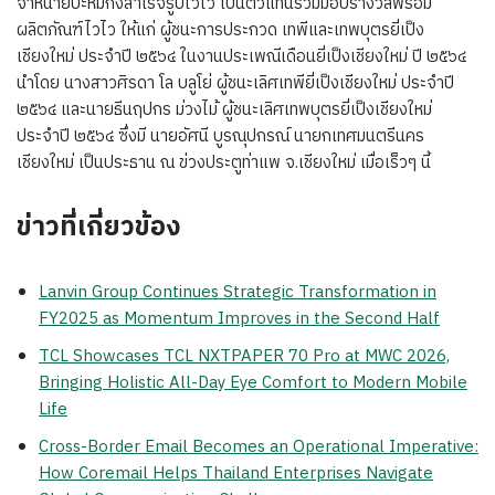
จำหน่ายบะหมี่กึ่งสำเร็จรูปไวไว เป็นตัวแทนร่วมมอบรางวัลพร้อม
ผลิตภัณฑ์ไวไว ให้แก่ ผู้ชนะการประกวด เทพีและเทพบุตรยี่เป็ง
เชียงใหม่ ประจำปี ๒๕๖๔ ในงานประเพณีเดือนยี่เป็งเชียงใหม่ ปี ๒๕๖๔
นำโดย นางสาวศิรดา โล บลูโย่ ผู้ชนะเลิศเทพียี่เป็งเชียงใหม่ ประจำปี
๒๕๖๔ และนายธีนฤปกร ม่วงไม้ ผู้ชนะเลิศเทพบุตรยี่เป็งเชียงใหม่
ประจำปี ๒๕๖๔ ซึ่งมี นายอัศนี บูรณุปกรณ์ นายกเทศมนตรีนคร
เชียงใหม่ เป็นประธาน ณ ข่วงประตูท่าแพ จ.เชียงใหม่ เมื่อเร็วๆ นี้
ข่าวที่เกี่ยวข้อง
Lanvin Group Continues Strategic Transformation in
FY2025 as Momentum Improves in the Second Half
TCL Showcases TCL NXTPAPER 70 Pro at MWC 2026,
Bringing Holistic All-Day Eye Comfort to Modern Mobile
Life
Cross-Border Email Becomes an Operational Imperative:
How Coremail Helps Thailand Enterprises Navigate