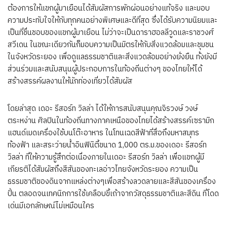
ต้องการให้แขกผู้มาเยือนได้สัมผัสการพักผ่อนอย่างแท้จริง และมอบ
ความประทับใจให้กับทุกคนอย่างพิเศษและดีที่สุด ซึ่งได้รับความนิยมและ
เป็นที่ชื่นชอบของแขกผู้มาเยือน ไม่ว่าจะเป็นดาราฮอลลีวูดและราชวงศ์
สวีเดน ในขณะเดียวกันก็มอบความเป็นมิตรให้กับสิ่งแวดล้อมและชุมชน
ในจังหวัดระยอง เพื่อดูแลธรรมชาติและสิ่งแวดล้อมอย่างยั่งยืน ทั้งยังมี
ส่วนร่วมและสนับสนุนผู้ประกอบการในท้องถิ่นต่างๆ ของไทยให้ได้
สร้างสรรค์ผลงานให้นักท่องเที่ยวได้สัมผัส
โดยล่าสุด เดอะ รีสอร์ท วิลล่า ได้ให้การสนับสนุนคุณจิรวงษ์ วงษ์
ตระหง่าน ศิลปินในท้องถิ่นทางภาคเหนือของไทยได้สร้างสรรค์เซรามิก
แฮนด์เมดเครื่องใช้บนโต๊ะอาหาร ในโทนเฉดสีฟ้าที่สื่อถึงมหาสมุทร
ท้องฟ้า และสระว่ายน้ำอินฟินิตี้ขนาด 1,000 ตร.ม.ของเดอะ รีสอร์ท
วิลล่า ที่ให้ความรู้สึกต่อเนื่องภายในเดอะ รีสอร์ท วิลล่า เพื่อแขกผู้มี
เกียรติได้สัมผัสถึงสีสันของทะเลอ่าวไทยจังหวัดระยอง ความเป็น
ธรรมชาติของดินจากแหล่งต่างๆเพื่อสร้างลวดลายและสีสันของเครื่อง
ปั้น ตลอดจนเทคนิกการใช้เคลือบขี้เถ้าจากวัสดุธรรมชาติและสีดิน ที่โดด
เด่นมีเอกลักษณ์ไม่เหมือนใคร