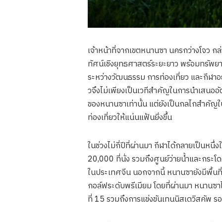
เจ้าหน้าที่จากเขตหนานซา นครกว่างโจว กล่
ทัศน์เชิงยุทธศาสตร์ระยะยาว พร้อมทรัพยา
ระหว่างวัฒนธรรม การท่องเที่ยว และกีฬาอ
วจึงไม่เพียงเป็นเวทีสำคัญในการนำเสนออั
ของหนานซาเท่านั้น แต่ยังเป็นกลไกสำคั
ท่องเที่ยวให้แน่นแฟ้นยิ่งขึ้น
ในช่วงไม่กี่ปีที่ผ่านมา กีฬาได้กลายเป็
20,000 ที่นั่ง รวมถึงศูนย์ว่ายน้ำและกระโ
ในประเทศจีน นอกจากนี้ หนานซายังมีพื้นท
กอล์ฟระดับพรีเมียม โดยที่ผ่านมา หนานซา
ที่ 15 รวมถึงการแข่งขันเทนนิสเดวิสคัพ รอ