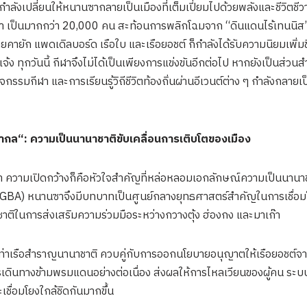
ังเปลี่ยนให้หนานซากลายเป็นเมืองที่เต็มเปี่ยมไปด้วยพลังและชีวิตชีวา ข้
ท่า เป็นมากกว่า 20,000 คน สะท้อนการพลิกโฉมจาก “ดินแดนไร้เทนนิส” 
ยคายัก แพดเดิลบอร์ด เรือใบ และเรือยอชต์ ก็กำลังได้รับความนิยมเพิ่มข
จ้ง ทุกวันนี้ กีฬาจึงไม่ได้เป็นเพียงการแข่งขันอีกต่อไป หากยังเป็นส่
รรมกีฬา และการเรียนรู้วิถีชีวิตท้องถิ่นผ่านอีเวนต์ต่าง ๆ กำลังกลายเป็นว
สากล
“:
ความเป็นนานาชาติขับเคลื่อนการเติบโตของเมือง
านซา ความเปิดกว้างก็คือหัวใจสำคัญที่หล่อหลอมเอกลักษณ์ความเป็นนานา
 (GBA) หนานซาจึงมีบทบาทเป็นศูนย์กลางยุทธศาสตร์สำคัญในการเชื่อมโ
บชาติในการส่งเสริมความร่วมมือระหว่างกวางตุ้ง ฮ่องกง และมาเก๊า
ัฒนาท่าเรือสำราญนานาชาติ ควบคู่กับการออกนโยบายอนุญาตให้เรือยอชต์
ดินทางข้ามพรมแดนอย่างต่อเนื่อง ส่งผลให้การไหลเวียนของผู้คน ระบบ
เชื่อมโยงใกล้ชิดกันมากขึ้น