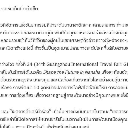
เอเชียเน็ท/ดาต้าเซ็ต
็นเวทีจัดการแข่งขันมหกรรมกีฬาระดับนานาชาติหลากหลายรายการ ท่าม
รดกวัฒนธรรมหลิงหนานอายุนับพันปีกับอุตสาหกรรมสร้างสรรค์ดิจิทัลยุ
ลอมรวมเข้ากับวิถีชีวิตของผู้คนในเขตเศรษฐกิจอ่าวกวางตุ้ง-ฮ่องกง-
ีวาและเปิดกว้างแห่งนี้ ก้าวขึ้นเป็นจุดหมายปลายทางระดับโลกที่ได้รับความส
่างโจว ครั้งที่ 34 (34th Guangzhou International Travel Fair: G
าสัมพันธ์ภายใต้แนวคิด
Shape the Future in Nansha
เพื่อสะท้อนอัต
ต้อนรับภาคธุรกิจ นักลงทุน และนักท่องเที่ยวจากทั่วโลกอย่างอบอุ่น ภ
ับเรือธง การพัฒนา 10 จุดหมายปลายทางไลฟ์สไตล์สมัยใหม่ การออกแบ
ละการท่องเที่ยว เพื่อวางรากฐานสู่การพัฒนาอย่างมีคุณภาพและยั่ง
” และ “เขตการค้าเสรีนำร่อง” เท่านั้น หากยังมีบทบาทในฐานะ “เขตสาธิ
ตร์เหล่านี้เปิดโอกาสให้หนานซาริเริ่มแนวทางใหม่ในการพัฒนาเมืองค
นโลยี + ความเปิดกว้าง” เข้าด้วยกันอย่างสมบูรณ์