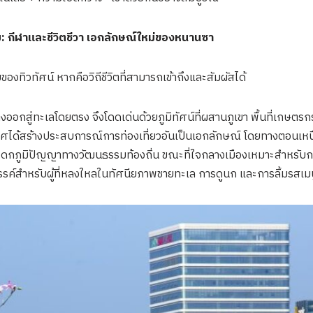
ม: กีฬาและชีวิตชีวา เอกลักษณ์ใหม่ของหนานซา
ของทิวทัศน์ หากคือวิถีชีวิตที่สามารถเข้าถึงและสัมผัสได้
อกสู่ทะเลโดยตรง จึงโดดเด่นด้วยภูมิทัศน์ที่ผสานภูเขา พื้นที่เกษตรกรร
ได้สร้างประสบการณ์การท่องเที่ยวอันเป็นเอกลักษณ์ โดยทางตอนเหนื
ดกภูมิปัญญาทางวัฒนธรรมท้องถิ่น ขณะที่ใจกลางเมืองเหมาะสำหรับการล
ค์สำหรับผู้ที่หลงใหลในทัศนียภาพชายทะเล การดูนก และการลิ้มรสเมนู