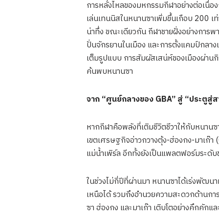
การหลั่งไหลของมหกรรมกีฬาอย่างต่อเนื่องกำล
เล่นเทนนิสในหนานซาเพิ่มขึ้นเกือบ 200 เ
น่าทึ่ง ขณะเดียวกัน กีฬาชายฝั่งอย่างการพา
ปั่นจักรยานในเมือง และการตั้งแคมป์กลางแ
เต็มรูปแบบ การสัมผัสเสน่ห์ของเมืองผ่านกิจก
ค้นพบหนานซา
จาก
“
ศูนย์กลางของ
GBA”
สู่
“
ประตูสู่
หากกีฬาคือพลังที่เติมชีวิตชีวาให้กับหน
เขตเศรษฐกิจอ่าวกวางตุ้ง-ฮ่องกง-มาเก๊า
แม่น้ำเพิร์ล อีกทั้งยังเป็นแพลตฟอร์มระดั
ในช่วงไม่กี่ปีที่ผ่านมา หนานซาได้เร่งพ
เหนือได้ รวมถึงอำนวยความสะดวกด้านการเ
ซา ฮ่องกง และมาเก๊า เติบโตอย่างคึกคักและ