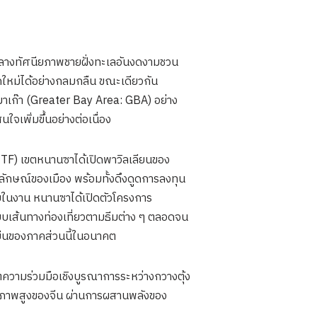
กลางทัศนียภาพชายฝั่งทะเลอันงดงามชวน
คใหม่ได้อย่างกลมกลืน ขณะเดียวกัน
มาเก๊า (Greater Bay Area: GBA) อย่าง
นใจเพิ่มขึ้นอย่างต่อเนื่อง
ITF) เขตหนานซาได้เปิดพาวิลเลียนของ
ลักษณ์ของเมือง พร้อมทั้งดึงดูดการลงทุน
ายในงาน หนานซาได้เปิดตัวโครงการ
บเส้นทางท่องเที่ยวตามธีมต่าง ๆ ตลอดจน
ยืนของภาคส่วนนี้ในอนาคต
ตความร่วมมือเชิงบูรณาการระหว่างกวางตุ้ง
ุณภาพสูงของจีน ผ่านการผสานพลังของ