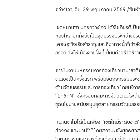
กว่างโจว, จีน, 29 พฤษภาคม 2569 /ซินหัว-
เขตหนานซา นครกว่างโจว ได้รับเกียรติเป
หลงใหล อีกทั้งยังเป็นจุดบรรจบระหว่างม
เศรษฐกิจเรือสำราญและกีฬาทางน้ำก็กำลังห
ลงตัว ส่งให้เมืองชายฝั่งที่เปี่ยมด้วยชีวิตช
ภายในงานมหกรรมการท่องเที่ยวนานาชาติกว
ตนเองเป็นครั้งแรก พร้อมจัดกิจกรรมประช
ด้านวัฒนธรรมและการท่องเที่ยว โดยให้การ
“1+6+N” ซึ่งครอบคลุมการจัดอีเวนต์ระด
ชุดนโยบายสนับสนุนอุตสาหกรรมวัฒนธรรมแ
หนานซาไม่ได้เป็นเพียง “เขตใหม่ระดับชาติ
ฮ่องกง และมาเก๊า” โดยสถานะเชิงยุทธศาส
“วัฒนธรรมและการท่องเที่ยว + กีฬา + เทคโ