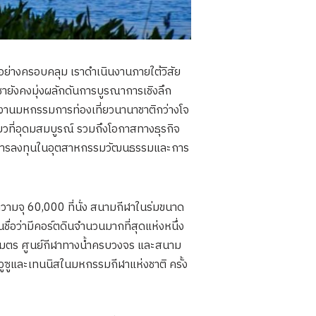
งอย่างครอบคลุม เราดำเนินงานภายใต้วิสัย
ายังคงมุ่งผลักดันการบูรณาการเชิงลึก
 งานมหกรรมการท่องเที่ยวนานาชาติกว่างโจ
ยวที่อุดมสมบูรณ์ รวมถึงโอกาสทางธุรกิจ
านการลงทุนในอุตสาหกรรมวัฒนธรรมและการ
วามจุ 60,000 ที่นั่ง สนามกีฬาในร่มขนาด
ชื่อว่ามีคอร์ตดินจำนวนมากที่สุดแห่งหนึ่ง
โลเมตร ศูนย์กีฬาทางน้ำครบวงจร และสนาม
วูซูและเทนนิสในมหกรรมกีฬาแห่งชาติ ครั้ง