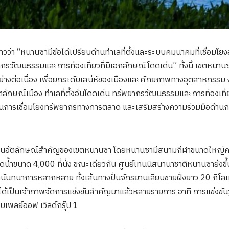
าวว่า “หนานซามีข้อได้เปรียบด้านทำเลที่ตั้งและระบบคมนาคมที่เชื่อมโย
กรวัฒนธรรมและการท่องเที่ยวที่มีเอกลักษณ์โดดเด่น” ทั้งนี้ เขตหนานซ
ย่างต่อเนื่อง เพื่อยกระดับเสน่ห์ของเมืองและศักยภาพทางอุตสาหกรรม
ตลักษณ์เมือง ทำเลที่ตั้งอันโดดเด่น ทรัพยากรวัฒนธรรมและการท่องเที่
ญในการเชื่อมโยงทรัพยากรทางการตลาด และเสริมสร้างความร่วมมือด้
นหนึ่งในอัตลักษณ์สำคัญของเขตหนานซา โดยหนานซามีสนามกีฬาขนาดใหญ่ค
ดดน้ำขนาด 4,000 ที่นั่ง ขณะเดียวกัน ศูนย์เทนนิสนานาชาติหนานซายังขึ้น
ี่นันทนาการหลากหลาย ทั้งเส้นทางปั่นจักรยานเลียบชายฝั่งยาว 20 กิ
ได้เป็นเจ้าภาพจัดการแข่งขันสำคัญมาแล้วหลายรายการ อาทิ การแข่งขัน
บเพลย์ออฟ เวิลด์กรุ๊ป 1