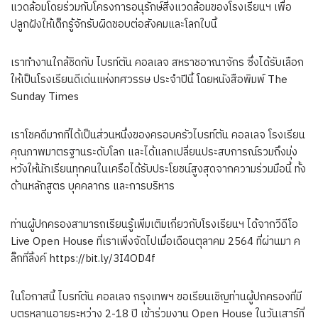
แวดล้อมโดยร่วมกับโครงการอนุรักษ์สิ่งแวดล้อมของโรงเรียนฯ เพื่อ
ปลูกฝังให้เด็กรู้จักรับผิดชอบต่อสังคมและโลกใบนี้
เราทำงานใกล้ชิดกับ ไบรท์ตัน คอลเลจ สหราชอาณาจักร ซึ่งได้รับเลือก
ให้เป็นโรงเรียนดีเด่นแห่งทศวรรษ ประจำปีนี้ โดยหนังสือพิมพ์ The
Sunday Times
เราโชคดีมากที่ได้เป็นส่วนหนึ่งของครอบครัวไบรท์ตัน คอลเลจ โรงเรียน
คุณภาพมาตรฐานระดับโลก และได้แลกเปลี่ยนประสบการณ์รวมถึงมุ่ง
หวังให้นักเรียนทุกคนในเครือได้รับประโยชน์สูงสุดจากความร่วมมือนี้ ทั้ง
ด้านหลักสูตร บุคคลากร และการบริหาร
ท่านผู้ปกครองสามารถเรียนรู้เพิ่มเติมเกี่ยวกับโรงเรียนฯ ได้จากวีดีโอ
Live Open House ที่เราเพิ่งจัดไปเมื่อเดือนตุลาคม 2564 ที่ผ่านมา ค
ลิ๊กที่ลิ้งค์ https://bit.ly/3I4OD4f
ในโอกาสนี้ ไบรท์ตัน คอลเลจ กรุงเทพฯ ขอเรียนเชิญท่านผู้ปกครองที่มี
บุตรหลานอายุระหว่าง 2-18 ปี เข้าร่วมงาน Open House ในวันเสาร์ที่