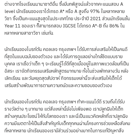
ต่างจากโรงเรียนนานาชาติอื่น ซึ่งมีบทพิสูจน์แล้วจากคะแนนสอบ A
level นักเรียนของเราได้เกรด A* หรือ A สูงถึง 97% ในหลากหลาย
วิชา ซึ่งเป็นคะแนนสูงสุดในประเทศไทย ประจำปี 2021 ส่วนนักเรียนชั้น
Year 11 ของเรา ก็สามารถสอบ IGCSE ได้เกรด A*-B ถึง 86% ใน
หลากหลายสาขาวิชา เช่นกัน
นักเรียนของไบรท์ตัน คอลเลจ กรุงเทพฯ ได้รับการส่งเสริมให้เป็นคนดี
ที่สุดในแบบฉบับของตัวเอง และได้รับการดูแลอย่างใกล้ชิดแบบราย
บุคคล เราเชื่อว่าเด็ก ๆ จะเรียนรู้ได้ดีที่สุดเมื่ออยู่ในสภาพแวดล้อมที่เป็น
อิสระ เราจัดกิจกรรมเสริมหลักสูตรมากมาย ทั้งในช่วงพักกลางวัน หลัง
เลิกเรียน และวันหยุดสุดสัปดาห์ กิจกรรมเหล่านี้จะส่งเสริมให้เด็กได้
เสริมสร้างพัฒนาการตามความถนัดและความชอบของตัวเอง
นักเรียนของไบรท์ตัน คอลเลจ กรุงเทพฯ ทำคะแนนได้ดี รวมถึงได้รับ
รางวัลต่าง ๆ มากมาย แต่สิ่งเหล่านี้ยังไม่เพียงพอ เราปลูกฝังให้เด็ก
สร้างคุณประโยชน์ให้กับโลกของเรา และนี่เป็นแนวคิดหลักที่เราปลูกฝัง
ความมีเมตตาให้เป็นสิ่งสำคัญกับเด็กทุกคนผ่านโครงการช่วยเหลือสังคม
ที่หลากหลาย นักเรียนของเรามีส่วนร่วมอย่างมากในการแก้ปัญหาสิ่ง