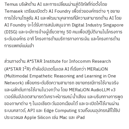
Temus บริษัทด้าน AI และการเปลี่ยนผ่านสู่ดิจิทัลที่ก่อตั้งโดย
Temasek เตรียมเปิดตัว AI Foundry เพื่อช่วยองค์กรต่าง ๆ ขยาย
การใช้งานโซลูชัน AI และพัฒนาบุคลากรที่มีความสามารถด้าน AI โดย
AI Foundry จะได้รับการสนับสนุนจาก Digital Industry Singapore
(DISG) และจะมีการจ้างผู้เชี่ยวชาญ 50 คนเพื่อปฏิบัติงานในโครงการ
ระดับองค์กร อาทิ โครงการด้านบริการทางการเงิน และโครงการด้าน
การแพทย์แม่นยำ
ส่วนทางด้าน A*STAR Institute for Infocomm Research
2
(A*STAR I
R) กำลังอัปเดตโมเดล AI ที่เรียกว่า MERaLiON
(Multimodal Empathetic Reasoning and Learning in One
Network) เพื่อยกระดับขีดความสามารถ ขยายกรณีการใช้งานจริง
และผลักดันการใช้งานในวงกว้าง โดย MERaLiON AudioLLM v3
เวอร์ชันอัปเดตสามารถวิเคราะห์อารมณ์ น้ำเสียง และบริบททางการพูด
ของภาษาต่าง ๆ ในเอเชียตะวันออกเฉียงใต้ และจะเปิดให้ใช้งานผ่าน
ระบบคลาวด์, API และ Edge Computing รวมถึงบนอุปกรณ์ที่ใช้ชิป
ประมวลผล Apple Silicon เช่น Mac และ iPad