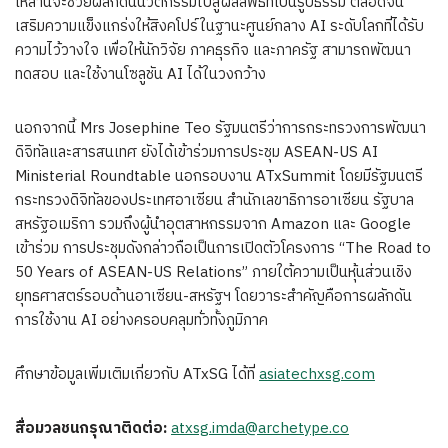
เหล่านี้จะช่วยผลักดันนวัตกรรมไปสู่ผลลัพธ์ที่เป็นรูปธรรม ตลอดจน
เสริมความแข็งแกร่งให้สิงคโปร์ในฐานะศูนย์กลาง AI ระดับโลกที่ได้รับ
ความไว้วางใจ เพื่อให้นักวิจัย ภาคธุรกิจ และภาครัฐ สามารถพัฒนา
ทดสอบ และใช้งานโซลูชัน AI ได้ในวงกว้าง
นอกจากนี้ Mrs Josephine Teo รัฐมนตรีว่าการกระทรวงการพัฒนา
ดิจิทัลและสารสนเทศ ยังได้เข้าร่วมการประชุม ASEAN-US AI
Ministerial Roundtable นอกรอบงาน ATxSummit โดยมีรัฐมนตรี
กระทรวงดิจิทัลของประเทศอาเซียน สำนักเลขาธิการอาเซียน รัฐบาล
สหรัฐอเมริกา รวมถึงผู้นำอุตสาหกรรมจาก Amazon และ Google
เข้าร่วม การประชุมดังกล่าวถือเป็นการเปิดตัวโครงการ “The Road to
50 Years of ASEAN-US Relations” ภายใต้ความเป็นหุ้นส่วนเชิง
ยุทธศาสตร์รอบด้านอาเซียน-สหรัฐฯ โดยวาระสำคัญคือการผลักดัน
การใช้งาน AI อย่างครอบคลุมทั่วทั้งภูมิภาค
ศึกษาข้อมูลเพิ่มเติมเกี่ยวกับ ATxSG ได้ที่
asiatechxsg.com
สื่อมวลชนกรุณาติดต่อ:
atxsg.imda@archetype.co