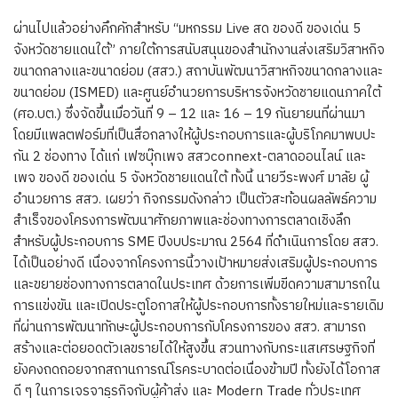
ผ่านไปแล้วอย่างคึกคักสำหรับ “มหกรรม Live สด ของดี ของเด่น 5
จังหวัดชายแดนใต้” ภายใต้การสนับสนุนของสำนักงานส่งเสริมวิสาหกิจ
ขนาดกลางและขนาดย่อม (สสว.) สถาบันพัฒนาวิสาหกิจขนาดกลางและ
ขนาดย่อม (ISMED) และศูนย์อำนวยการบริหารจังหวัดชายแดนภาคใต้
(ศอ.บต.) ซึ่งจัดขึ้นเมื่อวันที่ 9 – 12 และ 16 – 19 กันยายนที่ผ่านมา
โดยมีแพลตฟอร์มที่เป็นสื่อกลางให้ผู้ประกอบการและผู้บริโภคมาพบปะ
กัน 2 ช่องทาง ได้แก่ เฟซบุ๊กเพจ สสวconnext-ตลาดออนไลน์ และ
เพจ ของดี ของเด่น 5 จังหวัดชายแดนใต้ ทั้งนี้ นายวีระพงศ์ มาลัย ผู้
อำนวยการ สสว. เผยว่า กิจกรรมดังกล่าว เป็นตัวสะท้อนผลลัพธ์ความ
สำเร็จของโครงการพัฒนาศักยภาพและช่องทางการตลาดเชิงลึก
สำหรับผู้ประกอบการ SME ปีงบประมาณ 2564 ที่ดำเนินการโดย สสว.
ได้เป็นอย่างดี เนื่องจากโครงการนี้วางเป้าหมายส่งเสริมผู้ประกอบการ
และขยายช่องทางการตลาดในประเทศ ด้วยการเพิ่มขีดความสามารถใน
การแข่งขัน และเปิดประตูโอกาสให้ผู้ประกอบการทั้งรายใหม่และรายเดิม
ที่ผ่านการพัฒนาทักษะผู้ประกอบการกับโครงการของ สสว. สามารถ
สร้างและต่อยอดตัวเลขรายได้ให้สูงขึ้น สวนทางกับกระแสเศรษฐกิจที่
ยังคงถดถอยจากสถานการณ์โรคระบาดต่อเนื่องข้ามปี ทั้งยังได้โอกาส
ดี ๆ ในการเจรจาธุรกิจกับผู้ค้าส่ง และ Modern Trade ทั่วประเทศ