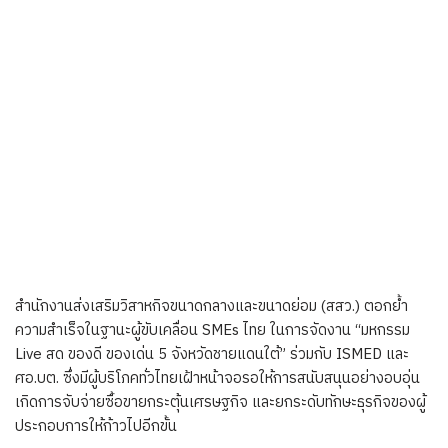
สำนักงานส่งเสริมวิสาหกิจขนาดกลางและขนาดย่อม (สสว.) ตอกย้ำ
ความสำเร็จในฐานะผู้ขับเคลื่อน SMEs ไทย ในการจัดงาน “มหกรรม
Live สด ของดี ของเด่น 5 จังหวัดชายแดนใต้” ร่วมกับ ISMED และ
ศอ.บต. ซึ่งมีผู้บริโภคทั่วไทยเฝ้าหน้าจอรอให้การสนับสนุนอย่างอบอุ่น
เกิดการจับจ่ายซื้อขายกระตุ้นเศรษฐกิจ และยกระดับทักษะธุรกิจของผู้
ประกอบการให้ก้าวไปอีกขั้น