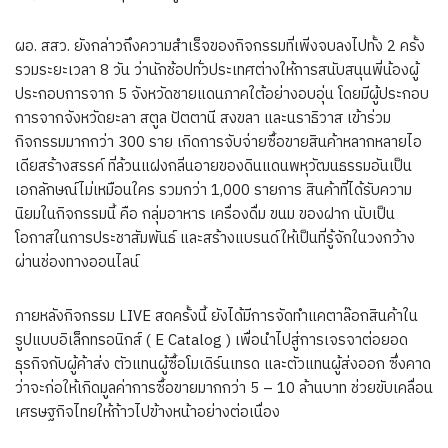
ผอ. สสว. ยังกล่าวถึงความสำเร็จของกิจกรรมที่เพิ่งจบลงไปทั้ง 2 ครั้ง
รวมระยะเวลา 8 วัน ว่านักช้อปทั่วประเทศต่างให้การสนับสนุนพี่น้องผู้
ประกอบการจาก 5 จังหวัดชายแดนภาคใต้อย่างอบอุ่น โดยมีผู้ประกอบ
การจากจังหวัดยะลา สตูล ปัตตานี สงขลา และนราธิวาส เข้าร่วม
กิจกรรมมากกว่า 300 ราย เกิดการจับจ่ายซื้อขายสินค้าหลากหลายไอ
เดียสร้างสรรค์ ที่ล้วนแฝงกลิ่นอายของดินแดนพหุวัฒนธรรมอันเป็น
เอกลักษณ์ไม่เหมือนใคร รวมกว่า 1,000 รายการ สินค้าที่ได้รับความ
นิยมในกิจกรรมนี้ คือ กลุ่มอาหาร เครื่องดื่ม ขนม ของฝาก นับเป็น
โอกาสในการประชาสัมพันธ์ และสร้างแบรนด์ให้เป็นที่รู้จักในวงกว้าง
ผ่านช่องทางออนไลน์
ภายหลังกิจกรรม LIVE สดครั้งนี้ ยังได้มีการจัดทำแคตาล๊อกสินค้าใน
รูปแบบอิเล็กทรอนิกส์ ( E Catalog ) เพื่อนำไปสู่การเจรจาต่อยอด
ธุรกิจกับผู้ค้าส่ง ตัวแทนผู้ซื้อโมเดิร์นเทรด และตัวแทนผู้ส่งออก ซึ่งคาด
ว่าจะก่อให้เกิดมูลค่าการซื้อขายมากกว่า 5 – 10 ล้านบาท ช่วยขับเคลื่อน
เศรษฐกิจไทยให้ก้าวไปข้างหน้าอย่างต่อเนื่อง