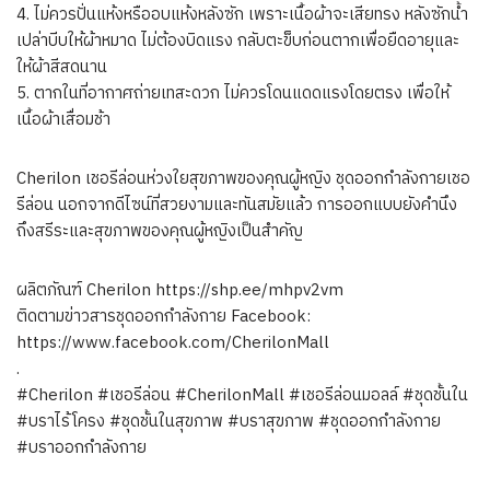
4. ไม่ควรปั่นแห้งหรืออบแห้งหลังซัก เพราะเนื้อผ้าจะเสียทรง หลังซักน้ำ
เปล่าบีบให้ผ้าหมาด ไม่ต้องบิดแรง กลับตะข็บก่อนตากเพื่อยืดอายุและ
ให้ผ้าสีสดนาน
5. ตากในที่อากาศถ่ายเทสะดวก ไม่ควรโดนแดดแรงโดยตรง เพื่อให้
เนื้อผ้าเสื่อมช้า
Cherilon เชอรีล่อนห่วงใยสุขภาพของคุณผู้หญิง ชุดออกกำลังกายเชอ
รีล่อน นอกจากดีไซน์ที่สวยงามและทันสมัยแล้ว การออกแบบยังคำนึง
ถึงสรีระและสุขภาพของคุณผู้หญิงเป็นสำคัญ
ผลิตภัณฑ์ Cherilon https://shp.ee/mhpv2vm
ติดตามข่าวสารชุดออกกำลังกาย Facebook:
https://www.facebook.com/CherilonMall
.
#Cherilon #เชอรีล่อน #CherilonMall #เชอรีล่อนมอลล์ #ชุดชั้นใน
#บราไร้โครง #ชุดชั้นในสุขภาพ #บราสุขภาพ #ชุดออกกำลังกาย
#บราออกกำลังกาย