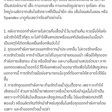
เป็นสปอร์ตบาร์ เสื้อ กางเกงขาสั้น กางเกงรัดรูปขายาว ชุดโยคะ ส่วน
ใหญ่จะผลิตจากเส้นใยสัเคราะห์ที่เป็นผ้ายืด เช่น เส้นใยผสมไนลอน หรือ
Spandex มาดูกันเลยว่าต้องทำอย่างไร
1. หลังจากออกกำลังกายไม่ควรทิ้งเสื้อผ้าไว้นานข้ามคืน ควรผึ่งให้แห้ง
แล้วซักให้เร็วที่สุด จะไม่ทำให้สิ่งสกปรกหรือแบคทีเรียฝังลงในเนื้อผ้า
เป็นเหตุให้เกิดกลิ่นเหม็นหรือกลิ่นอับได้
2. ชุดออกกำลังกายควรแยกซักจากผ้าประเภทอื่น ไม่ควรซักเครื่อง
ควรซักด้วยมือ หากจำเป็นควรใส่ในถุงตาข่ายถนอมผ้า เพื่อมิให้ชุดออก
กำลังกายเสียทรง ย้วย หรือยืดช้าลง และบางชิ้นอย่างสปอร์ตบรา หาก
แยกถอดฟองน้ำออกได้ ก็ให้แยกฟองน้ำออกมาซักเพื่อไม่ให้เสียรูปทรง
นอกจากนี้ การซักด้วยมือยังสามารถเน้นจุดที่ต้องการให้สะอาดได้ดียิ่ง
ขึ้น
3. การซักชุดออกกำลังกาย ห้ามซักด้วยน้ำอุ่นเด็ดขาด เพราะจะทำให้
เสียทรงได้ ส่วนการใช้น้ำยาฟอกขาวหรือน้ำยาปรับผ้านุ่มนั้นไม่จำเป็น
เพราะจะทำให้เส้นใยเสื่อมและเสียรูปทรงเร็วขึ้น ใช้ผงซักฟอกปกติก็
พอแล้ว หรือผลิตภัณฑ์ซักผ้าสำหรับชุดชั้นในหรือชุดออกกำลังกายโดย
เฉพาะ และล้างออกด้วยน้ำเปล่า