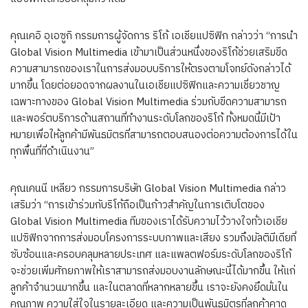
คุณเคอิ อุเอซูกิ กรรมการผู้จัดการ ริโก้ เอเชียแปซิฟิก กล่าวว่า “การนำ
Global Vision Multimedia เข้ามาเป็นส่วนหนึ่งของริโก้ช่วยเสริมขีด
ความสามารถของเราในการส่งมอบบริการให้ตรงตามโจทย์ดังกล่าวได้
มากขึ้น โดยต่อยอดจากผลงานในเอเชียแปซิฟิกและความเชี่ยวชาญ
เฉพาะทางของ Global Vision Multimedia ร่วมกับขีดความสามารถ
และพอร์ตบริการด้านสถานที่ทำงานระดับโลกของริโก้ ทั้งหมดนี้มีเป้า
หมายเพื่อให้ลูกค้ามีพันธมิตรที่สามารถตอบสนองต่อความต้องการได้ใน
ทุกพื้นที่ที่ดำเนินงาน”
คุณเคนนี เหลียว กรรมการบริษัท Global Vision Multimedia กล่าว
เสริมว่า “การเข้าร่วมกับริโก้ถือเป็นก้าวสำคัญในการเติบโตของ
Global Vision Multimedia ทีมของเราได้รับความไว้วางใจทั่วเอเชีย
แปซิฟิกจากการส่งมอบโครงการระบบภาพและเสียง รวมถึงมัลติมีเดียที่
ซับซ้อนและครอบคลุมหลายประเทศ และแพลตฟอร์มระดับโลกของริโก้
จะช่วยเพิ่มศักยภาพให้เราสามารถส่งมอบงานลักษณะนี้ได้มากขึ้น ให้แก่
ลูกค้าจำนวนมากขึ้น และในตลาดที่หลากหลายขึ้น เราจะยังคงยึดมั่นใน
คุณภาพ ความใส่ใจในรายละเอียด และความเป็นพันธมิตรที่ลูกค้าคาด