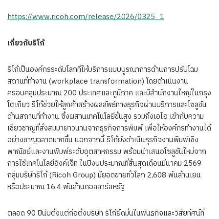
https://www.ricoh.com/release/2026/0325_1
เกี่ยวกับริโก้
ริโก้เป็นองค์กรระดับโลกที่ให้บริการแบบบูรณาการด้านการปรับโฉม
สถานที่ทำงาน (workplace transformation) โดยดำเนินงาน
ครอบคลุมประมาณ 200 ประเทศและภูมิภาค และมีสำนักงานใหญ่ในกรุง
โตเกียว ริโก้ช่วยให้ลูกค้าสร้างผลลัพธ์ทางธุรกิจผ่านบริการและโซลูชัน
ด้านสถานที่ทำงาน ซึ่งผสานเทคโนโลยีขั้นสูง รวมถึงเอไอ เข้ากับความ
เชี่ยวชาญที่สั่งสมมายาวนานจากธุรกิจการพิมพ์ เพื่อให้องค์กรทำงานได้
อย่างชาญฉลาดมากขึ้น นอกจากนี้ ริโก้ยังดำเนินธุรกิจงานพิมพ์เชิง
พาณิชย์และงานพิมพ์ระดับอุตสาหกรรม พร้อมนำเสนอโซลูชันใหม่จาก
การใช้เทคโนโลยีอิงค์เจ็ท ในปีงบประมาณที่สิ้นสุดเดือนมีนาคม 2569
กลุ่มบริษัทริโก้ (Ricoh Group) มียอดขายทั่วโลก 2,608 พันล้านเยน
หรือประมาณ 16.4 พันล้านดอลลาร์สหรัฐ
ตลอด 90 ปีนับตั้งแต่ก่อตั้งบริษัท ริโก้ยึดมั่นในพันธกิจและวิสัยทัศน์ที่