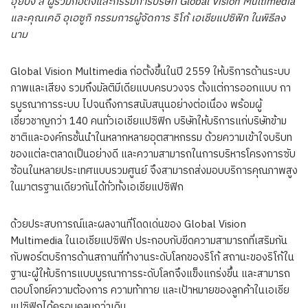
ฮุยปิง ลี ผู้ร่วมก่อตั้งและกรรมการบริษัท Global Vision Multimedia
และคุณเคอิ อุเอซูกิ กรรมการผู้จัดการ ริโก้ เอเชียแปซิฟิก ในพิธีลง
นาม
Global Vision Multimedia ก่อตั้งขึ้นในปี 2559 ให้บริการด้านระบบ
ภาพและเสียง รวมถึงมัลติมีเดียแบบครบวงจร ตั้งแต่การออกแบบ กา
รบูรณาการระบบ ไปจนถึงการสนับสนุนอย่างต่อเนื่อง พร้อมผู้
เชี่ยวชาญกว่า 140 คนทั่วเอเชียแปซิฟิก บริษัทให้บริการแก่บริษัทข้าม
ชาติและองค์กรชั้นนำในหลากหลายอุตสาหกรรม ด้วยความเข้าใจบริบท
ของแต่ละตลาดเป็นอย่างดี และความสามารถในการบริหารโครงการซับ
ซ้อนในหลายประเทศแบบรวมศูนย์ จึงสามารถส่งมอบบริการคุณภาพสูง
ในมาตรฐานเดียวกันได้ทั่วทั้งเอเชียแปซิฟิก
ด้วยประสบการณ์และผลงานที่โดดเด่นของ Global Vision
Multimedia ในเอเชียแปซิฟิก ประกอบกับขีดความสามารถที่เสริมกัน
กับพอร์ตบริการด้านสถานที่ทำงานระดับโลกของริโก้ สถานะของริโก้ใน
ฐานะผู้ให้บริการแบบบูรณาการระดับโลกจึงแข็งแกร่งขึ้น และสามารถ
ตอบโจทย์ความต้องการ ความท้าทาย และเป้าหมายของลูกค้าในเอเชีย
แปซิฟิกได้ครอบคลุมกว่าเดิม