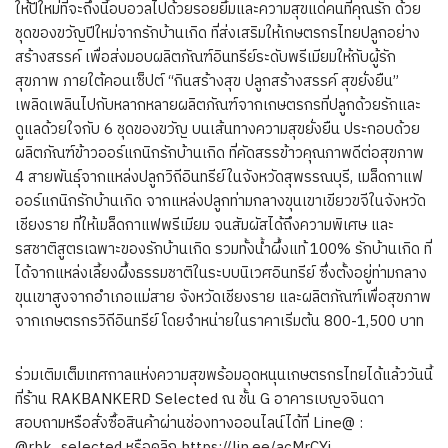
ให้ปีใหม่ที่จะถึงนี้อบอวลไปด้วยรอยยิ้มและความสุขแด่คนที่คุณรัก ด้วย
ชุดของขวัญปีใหม่จากรักบ้านเกิด ที่ส่งเสริมให้เกษตรกรไทยปลูกอย่าง
สร้างสรรค์ เพื่อส่งมอบผลิตภัณฑ์อินทรีย์ระดับพรีเมียมให้กับผู้รัก
สุขภาพ ภายใต้คอนเซ็ปต์ “กินสร้างสุข ปลูกสร้างสรรค์ สุขยั่งยืน”
เพลิดเพลินไปกับหลากหลายผลิตภัณฑ์จากเกษตรกรที่ปลูกด้วยรักและ
ดูแลด้วยใจกับ 6 ชุดของขวัญ บนเส้นทางความสุขยั่งยืน ประกอบด้วย
ผลิตภัณฑ์ข้าวออร์แกนิกรักบ้านเกิด ที่คัดสรรข้าวคุณภาพดีต่อสุขภาพ
4 สายพันธุ์จากแหล่งปลูกวิถีอินทรีย์ในจังหวัดสุพรรณบุรี, เมล็ดกาแฟ
ออร์แกนิกรักบ้านเกิด จากแหล่งปลูกท่ามกลางขุนเขาเขียวขจีในจังหวัด
เชียงราย ที่ให้เมล็ดกาแฟพรีเมียม จนสัมผัสได้ถึงความพิเศษ และ
รสชาติสูตรเฉพาะของรักบ้านเกิด รวมทั้งน้ำผึ้งแท้ 100% รักบ้านเกิด ที่
ได้จากแหล่งเลี้ยงผึ้งธรรมชาติในระบบนิเวศอินทรีย์ ซึ่งตั้งอยู่ท่ามกลาง
ขุนเขาสูงจากอำเภอแม่สาย จังหวัดเชียงราย และผลิตภัณฑ์เพื่อสุขภาพ
จากเกษตรกรวิถีอินทรีย์ โดยจำหน่ายในราคาเริ่มต้น 800-1,500 บาท
ร่วมเติมเต็มเทศกาลแห่งความสุขพร้อมอุดหนุนเกษตรกรไทยได้แล้ววันนี้
ที่ร้าน RAKBANKERD Selected ณ ชั้น G อาคารเบญจจินดา
สอบถามหรือสั่งซื้อสินค้าผ่านช่องทางออนไลน์ได้ที่ Line@ :
@rbk_selected หรือคลิก https://lin.ee/acMrCYi