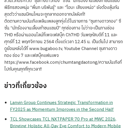
ส่วนเวทีประกวด “ชุมทางดาวทอง” ซีซั่น “นักร้องงานเลี้ยงท้าชนแชมป์”
พิธีกรสองหนุ่ม “พี่นก บริพันธุ์” และ “โอบะ เสียงเหน่อ” ยังต้องลุ้นกัน
สุดตัวว่าแชมป์คนไหนจะถูกลากออกจากบัลลังก์!!
ติดตามความบันเทิงเพลินเพลงลูกทุ่งได้ในรายการ “ชุมทางดาวทอง” ซี
ซั่น “นักร้องงานเลี้ยงท้าชนแชมป์” ทุกช่องทาง ไม่ว่าจะเป็นทางช่อง
7HD หรือผ่านออนไลน์ที่เพจเฟสบุ๊ค Ch7HD วันพฤหัสบดีที่ 11 และ
ศุกร์ที่ 12 พฤศจิกายน 2564 ตั้งแต่เวลา 12.45 น. เป็นต้นไป สามารถ
ดูย้อนหลังได้ที่ www.bugaboo.tv, Youtube Channel ชุมทางดาว
ทอง ช่อง 7 และเฟสบุ๊คแฟนเพจ
https://www.facebook.com/chumtangdaotong/ความบันเทิงที่
ไปกับคุณทุกที่ทุกเวลา!!
ข่าวที่เกี่ยวข้อง
Lanvin Group Continues Strategic Transformation in
FY2025 as Momentum Improves in the Second Half
TCL Showcases TCL NXTPAPER 70 Pro at MWC 2026,
Bringing Holistic All-Day Eye Comfort to Modern Mobile