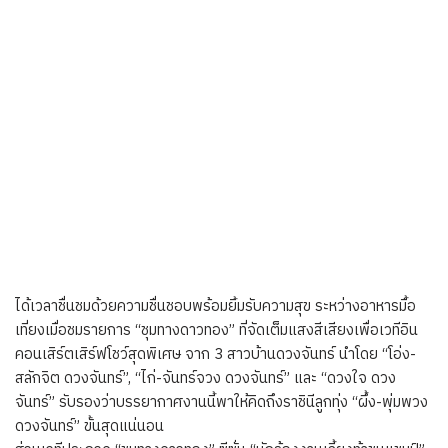
ได้เวลาชื่นชมด้วยความชื่นชอบพร้อมยิ้มรับความสุข ระหว่างอาหารมื้อ
เที่ยงเมื่อชมรายการ “ชุมทางดาวทอง” ที่จัดเต็มแสงสีเสียงเพื่อเวทีอิน
คอนเสิร์ตเสิร์ฟโชว์สุดพิเศษ จาก 3 สาวบ้านดวงจันทร์ นำโดย “โอ่ง-
สลักจิต ดวงจันทร์”, “ไก่-จันทร์จวง ดวงจันทร์” และ “ดวงใจ ดวง
จันทร์” รับรองว่าบรรยากาศงานนี้พาให้คิดถึงราชินีลูกทุ่ง “ผึ้ง-พุ่มพวง
ดวงจันทร์” ขั้นสุดแน่นอน