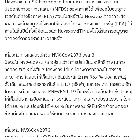
Novavax และ SK bioscience ได้ยื่นเอกสารต่อกระทรวงความ
ปลอดภัยทางอาหารและยา (MFDS) ของเกาหลีใต้ เพื่อขอใบอนุญาต
เวชภัณฑ์ทางชีวภาพ (BLA) ส่วนในสหรัฐนั้น Novavax คาดว่าจะส่ง
เอกสารฉบับสมบูรณ์ทั้งหมดให้แก่องค์การอาหารและยาสหรัฐ (FDA) ได้
ภายในสิ้นปีนี้ ทั้งนี้ ชื่อแบรนด์ NuvaxovidTM ยังไม่ได้รับการอนุญาต
จากองค์การอาหารและยาสหรัฐ
เกี่ยวกับการทดลองวัคซีน NVX-CoV2373 เฟส 3
ปัจจุบัน NVX-CoV2373 อยู่ระหว่างการประเมินประสิทธิภาพในการ
ทดลองเฟส 3 ทั้งสิ้น 2 โครงการ ได้แก่ โครงการทดลองในสหราช
อาณาจักรที่แสดงให้เห็นว่าวัคซีนมีประสิทธิภาพ 96.4% ต่อสายพันธุ์
ดั้งเดิม, 86.3% ต่อสายพันธุ์ B.1.1.7 (อัลฟา) และ 89.7% โดยรวม อีก
โครงการคือการทดลอง PREVENT-19 ในสหรัฐและเม็กซิโก ซึ่งปรากฏ
ให้เห็นอัตราการป้องกันอาการระดับปานกลางและระดับรุนแรงจากโรค
ได้ 100% และป้องกันได้ 90.4% ในภาพรวม วัคซีนดังกล่าวทนต่อผล
ข้างเคียงได้ดี และกระตุ้นให้เกิดการตอบสนองของแอนติบอดี
เกี่ยวกับ NVX-CoV2373