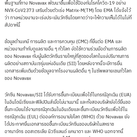
พื้นฐานที่ทาง Novavax พัฒนาขึ้นเพื่อใช้ป้องกันโรคโควิด-19 อย่าง
NVX-CoV2373 เสริมด้วยตัวเร่ง Matrix-M(TM) โดย EMA ได้แจ้งไว้
ว่า ทางหน่วยงานจะเร่งประเมินวัคซีนโดยคาดว่าจะให้ความเห็นได้ในไม่กี่
สัปดาห์นี้
ข้อมูลด้านเคมี การผลิต และการควบคุม (CMC) ที่ยื่นต่อ EMA และ
หน่วยงานกำกับดูแลรายอื่น ๆ ทั่วโลก งัดใช้ความร่วมมือด้านการผลิต
ของ Novavax กับผู้ผลิตวัคซีนรายใหญ่ที่สุดของโลกในแง่ปริมาณการ
ผลิตอย่างสถาบันเซรุ่มแห่งอินเดีย (SII) โดยหลังจากนี้จะมีการยื่น
เอกสารเพิ่มเติมด้วยข้อมูลจากโรงงานผลิตอื่น ๆ ในซัพพลายเชนทั่วโลก
ของ Novavax
วัคซีน Novavax/SII ได้รับการขึ้นทะเบียนเพื่อใช้ในกรณีฉุกเฉิน (EUA)
ในอินโดนีเซียและฟิลิปปินส์เมื่อไม่นานมานี้ และทั้งสองบริษัทยังได้ยื่นขอ
ขึ้นทะเบียนใช้งานกรณีฉุกเฉินในอินเดียและขึ้นทะเบียนวัคซีนเพื่อใช้ใน
กรณีฉุกเฉิน (EUL) ต่อองค์การอนามัยโลก (WHO) ด้วย Novavax ยัง
ได้ประกาศยื่นเอกสารขอขึ้นทะเบียนวัคซีนของบริษัทในสหราช
อาณาจักร ออสเตรเลีย นิวซีแลนด์ แคนาดา และ WHO นอกจากนี้