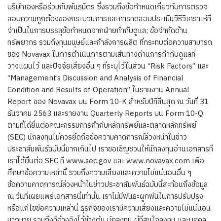
บริษัทเองหรือร่วมกับพันธมิตร ซึ่งรวมถึงข้อกำหนดเกี่ยวกับการตรวจ
สอบความถูกต้องของกระบวนการและการทดสอบประเมินวิธีวิเคราะห์ที่
จำเป็นในการบรรลุข้อกำหนดจากฝ่ายกำกับดูแล; ข้อจำกัดด้าน
ทรัพยากร รวมถึงทุนมนุษย์และกำลังการผลิต ที่กระทบต่อความสามารถ
ของ Novavax ในการดำเนินการตามเส้นทางด้านการกำกับดูแลที่
วางแผนไว้ และปัจจัยเสี่ยงอื่น ๆ ที่ระบุไว้ในส่วน “Risk Factors” และ
“Management’s Discussion and Analysis of Financial
Condition and Results of Operation” ในรายงาน Annual
Report ของ Novavax บน Form 10-K สำหรับปีที่สิ้นสุด ณ วันที่ 31
ธันวาคม 2563 และรายงาน Quarterly Reports บน Form 10-Q
ตามที่ได้ยื่นต่อคณะกรรมการกำกับหลักทรัพย์และตลาดหลักทรัพย์
(SEC) นักลงทุนไม่ควรยึดถือข้อความคาดการณ์ล่วงหน้าในข่าว
ประชาสัมพันธ์ฉบับนี้มากเกินไป เราขอเชิญชวนให้นักลงทุนอ่านเอกสารที่
เราได้ยื่นต่อ SEC ที่ www.sec.gov และ www.novavax.com เพื่อ
ศึกษาข้อความเหล่านี้ รวมถึงความเสี่ยงและความไม่แน่นอนอื่น ๆ
ข้อความคาดการณ์ล่วงหน้าในข่าวประชาสัมพันธ์ฉบับนี้สะท้อนถึงข้อมูล
ณ วันที่เผยแพร่เอกสารนี้เท่านั้น เราไม่มีพันธะผูกพันในการปรับปรุง
หรือแก้ไขข้อความเหล่านี้ ธุรกิจของเรามีความเสี่ยงและความไม่แน่นอน
มากมาย รวมถึงที่อ้างอิงไว้ข้างต้น นักลงทุน ผู้ที่สนใจลงทุน และบุคคล