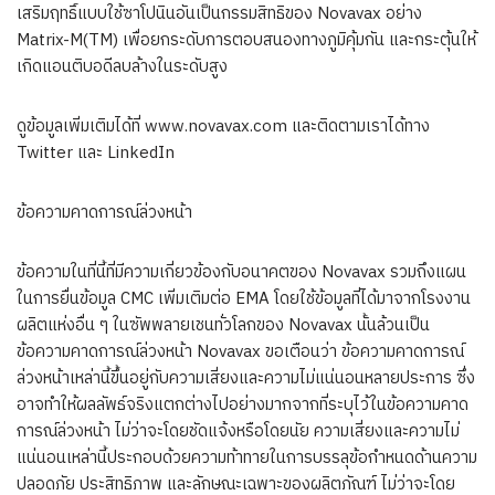
เสริมฤทธิ์แบบใช้ซาโปนินอันเป็นกรรมสิทธิของ Novavax อย่าง
Matrix-M(TM) เพื่อยกระดับการตอบสนองทางภูมิคุ้มกัน และกระตุ้นให้
เกิดแอนติบอดีลบล้างในระดับสูง
ดูข้อมูลเพิ่มเติมได้ที่ www.novavax.com และติดตามเราได้ทาง
Twitter และ LinkedIn
ข้อความคาดการณ์ล่วงหน้า
ข้อความในที่นี้ที่มีความเกี่ยวข้องกับอนาคตของ Novavax รวมถึงแผน
ในการยื่นข้อมูล CMC เพิ่มเติมต่อ EMA โดยใช้ข้อมูลที่ได้มาจากโรงงาน
ผลิตแห่งอื่น ๆ ในซัพพลายเชนทั่วโลกของ Novavax นั้นล้วนเป็น
ข้อความคาดการณ์ล่วงหน้า Novavax ขอเตือนว่า ข้อความคาดการณ์
ล่วงหน้าเหล่านี้ขึ้นอยู่กับความเสี่ยงและความไม่แน่นอนหลายประการ ซึ่ง
อาจทำให้ผลลัพธ์จริงแตกต่างไปอย่างมากจากที่ระบุไว้ในข้อความคาด
การณ์ล่วงหน้า ไม่ว่าจะโดยชัดแจ้งหรือโดยนัย ความเสี่ยงและความไม่
แน่นอนเหล่านี้ประกอบด้วยความท้าทายในการบรรลุข้อกำหนดด้านความ
ปลอดภัย ประสิทธิภาพ และลักษณะเฉพาะของผลิตภัณฑ์ ไม่ว่าจะโดย