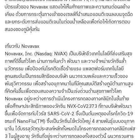
บัตรแล้วของ Novavax แสดงให้เห็นศักยภาพและความทนต่อผลข้าง
เคียง ด้วยการกระตุ้นทางเข้าของเซลล์ที่นำเสนอแอนติเจนลงบนจุดฉีด
และยกระดับการส่งแอนติเจนในต่อมน้ำเหลืองเพื่อก่อให้เกิดการตอบ
สนองของภูมิคุ้มกัน
เกี่ยวกับ Novavax
Novavax, Inc. (Nasdaq: NVAX) เป็นบริษัทชีวเทคโนโลยีที่ส่งเสริมสุข
ภาพที่ดีขึ้นทั่วโลก ผ่านการค้นคว้า พัฒนา และวางจำหน่ายวัคซีนล้ำ
นวัตกรรม เพื่อป้องกันโรคติดเชื้อร้ายแรง แพลตฟอร์มเทคโนโลยี
ลูกผสมอันเป็นกรรมสิทธิของบริษัท ผนวกรวมพลังและความเร็วของ
พันธุวิศวกรรม เพื่อสร้างอนุภาคนาโนที่มีคุณสมบัติสร้างภูมิต้านทานสูง
ที่คิดค้นขึ้นเพื่อตอบสนองความจำเป็นเร่งด่วนด้านสุขภาพทั่วโลก
Novavax อยู่ระหว่างการดำเนินโครงการทดลองทางคลินิกในขั้นท้าย
เพื่อศึกษาประสิทธิภาพของวัคซีน NVX-CoV2373 ที่ทางบริษัทพัฒนา
ขึ้นเพื่อจัดการกับไวรัส SARS-CoV-2 ซึ่งเป็นต้นเหตุของโรคโควิด-19
ขณะที่ NanoFlu(TM) ซึ่งเป็นวัคซีนไข้หวัดใหญ่ 4 สายพันธุ์แบบอนุภาค
นาโน ได้บรรลุวัตถุประสงค์หลักทั้งหมดในโครงการทดลองทางคลินิกเฟส
3 ในผู้สูงอายุ วัคซีนที่อยู่ระหว่างการทดลองทั้งสองตัวนี้ ผนวกรวมสาร