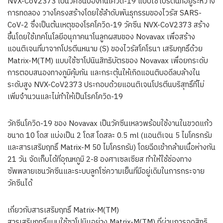
NVX-CoV2373 เป็นวัคซีนป้องกันโควิด-19 แบบใช้โปรตีนที่อยู่ระหว่าง
การทดลอง วางโครงสร้างโดยใช้ลำดับพันธุกรรมของไวรัส SARS-
CoV-2 ซึ่งเป็นต้นเหตุของโรคโควิด-19 วัคซีน NVX-CoV2373 สร้าง
ขึ้นโดยใช้เทคโนโลยีอนุภาคนาโนลูกผสมของ Novavax เพื่อสร้าง
แอนติเจนที่มาจากโปรตีนหนาม (S) ของไวรัสโคโรนา เสริมฤทธิ์ด้วย
Matrix-M(TM) แบบใช้ซาโปนินสิทธิบัตรของ Novavax เพื่อยกระดับ
การตอบสนองทางภูมิคุ้มกัน และกระตุ้นให้เกิดแอนติบอดีลบล้างใน
ระดับสูง NVX-CoV2373 ประกอบด้วยแอนติเจนโปรตีนบริสุทธิ์ที่ไม่
เพิ่มจำนวนและไม่ทำให้เป็นโรคโควิด-19
วัคซีนโควิด-19 ของ Novavax เป็นวัคซีนเหลวพร้อมใช้งานในขวดแก้ว
ขนาด 10 โดส แบ่งเป็น 2 โดส โดสละ 0.5 ml (แอนติเจน 5 ไมโครกรัม
และสารเสริมฤทธิ์ Matrix-M 50 ไมโครกรัม) โดยฉีดเข้ากล้ามเนื้อห่างกัน
21 วัน จัดเก็บได้ที่อุณหภูมิ 2-8 องศาเซลเซียส ทำให้ใช้ช่องทาง
ซัพพลายเชนวัคซีนและระบบลูกโซ่ความเย็นที่มีอยู่เดิมในการกระจาย
วัคซีนได้
เกี่ยวกับสารเสริมฤทธิ์ Matrix-M(TM)
สารเสริมฤทธิ์แบบใช้ซาโปนินอย่าง Matrix-M(TM) ที่ผ่านการจดสิทธิ