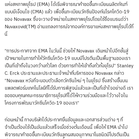
แห่งสหภาพยุโรป (EMA) ได้เริ่มพิจารณาคำขอขึ้นทะเบียนผลิตภัณฑ์
แบบมีเงื่อนไข (CMA) แล้ว เพื่อขึ้นทะเบียนวัคซีนป้องกันโรคโควิด-19
ของ Novavax ซึ่งจะวางจำหน่ายในสหภาพยุโรปโดยใช้ชื่อแบรนด์ว่า
Nuvaxovid(TM) อ่านแถลงการณ์จากองค์การยาแห่งสหภาพยุโรปได้ที่
นี่
“การประกาศจาก EMA ในวันนี้ ช่วยให้ Novavax เดินหน้าไปอีกขั้นสู่
เป้าหมายในการทำให้วัคซีนโควิด-19 แบบมีโปรตีนเป็นพื้นฐานของเรา
เป็นที่เข้าถึงในวงกว้างทั่วโลก ด้วยการทำให้เข้าถึงทั่วทั้งยุโรป” Stanley
C. Erck ประธานและประธานเจ้าหน้าที่บริหารของ Novavax กล่าว
“Novavax หวังที่จะมอบตัวเลือกวัคซีนใหม่ ๆ ในยุโรป ซึ่งสร้างขึ้นบน
แพลตฟอร์มเทคโนโลยีที่ได้รับการพิสูจน์แล้วและเป็นที่เข้าใจอย่างดี เรา
ขอขอบคุณคณะกรรมาธิการยุโรปที่ได้ให้ความร่วมมือและไว้วางใจใน
โครงการพัฒนาวัคซีนโควิด-19 ของเรา”
ก่อนหน้านี้ ทางบริษัทได้ประกาศยื่นข้อมูลและเอกสารส่วนต่าง ๆ ที่
จำเป็นต้องใช้เป็นอันแล้วเสร็จเมื่อช่วงต้นเดือนนี้ เพื่อให้ EMA นำไป
พิจารณาคำขอขึ้นทะเบียนวัคซีนลูกผสมอนุภาคนาโนชนิดมีโปรตีนเป็น