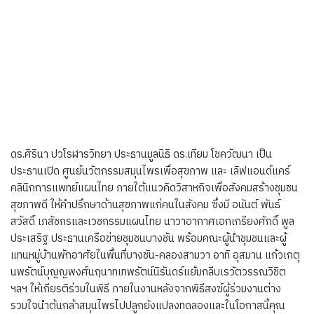
ดร.ศิรินา ปวโรฬารวิทยา ประธานมูลนิธิ ดร.เทียม โชควัฒนา เป็น
ประธานเปิด ศูนย์นวัตกรรมสมุนไพรเพื่อสุขภาพ และ เลิฟแอนด์แคร์
คลินิกการแพทย์แผนไทย ภายใต้แนวคิดวิสาหกิจเพื่อสังคมสร้างชุมชน
สุขภาพดี ให้คำปรึกษาด้านสุขภาพแก่คนในสังคม ซึ่งมี อนันต์ พันธ์
สวัสดิ์ เภสัชกรและเวชกรรมแผนไทย นาวาอากาศเอกเกรียงศักดิ์ พูล
ประเสริฐ ประธานเครือข่ายชุมชนบางชัน พร้อมคณะผู้นำชุมชนและผู้
แทนหมู่บ้านพักอาศัยในพื้นที่บางชัน-คลองสามวา อาทิ อุสมาน แก้วเกตุ
นพรัตน์บุญญพงศ์นฤนาทเทพรัตน์นิรันดร์แย้มกลีบเรวัตวรรณวิชิต
ฯลฯ ให้เกียรติร่วมในพิธี ภายในงานหลังจากพิธีสงฆ์ผู้ร่วมงานต่าง
รวมใจนำต้นกล้าสมุนไพรไปปลูกยังแปลงทดลองและในโอกาสนี้คุณ