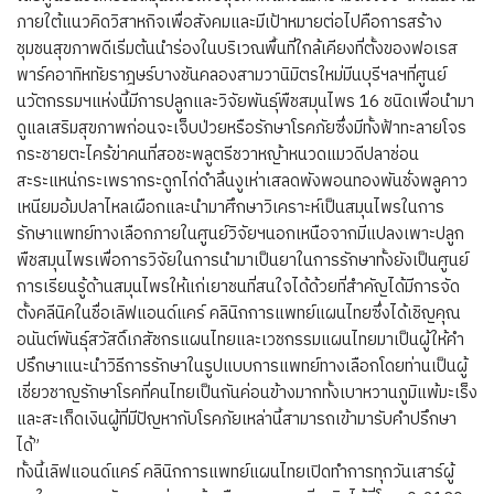
ภายใต้แนวคิดวิสาหกิจเพื่อสังคมและมีเป้าหมายต่อไปคือการสร้าง
ชุมชนสุขภาพดีเริ่มต้นนำร่องในบริเวณพื้นที่ใกล้เคียงที่ตั้งของฟอเรส
พาร์คอาทิหทัยราฎษร์บางชันคลองสามวานิมิตรใหม่มีนบุรีฯลฯที่ศูนย์
นวัตกรรมฯแห่งนี้มีการปลูกและวิจัยพันธุ์พืชสมุนไพร 16 ชนิดเพื่อนำมา
ดูแลเสริมสุขภาพก่อนจะเจ็บป่วยหรือรักษาโรคภัยซึ่งมีทั้งฟ้าทะลายโจร
กระชายตะไคร้ข่าคนที่สอชะพลูตรีชวาหญ้าหนวดแมวดีปลาช่อน
สะระแหน่กระเพรากระดูกไก่ดำลิ้นงูเห่าเสลดพังพอนทองพันชั่งพลูคาว
เหนียมอ้มปลาไหลเผือกและนำมาศึกษาวิเคราะห์เป็นสมุนไพรในการ
รักษาแพทย์ทางเลือกภายในศูนย์วิจัยฯนอกเหนือจากมีแปลงเพาะปลูก
พืชสมุนไพรเพื่อการวิจัยในการนำมาเป็นยาในการรักษาทั้งยังเป็นศูนย์
การเรียนรู้ด้านสมุนไพรให้แก่เยาชนที่สนใจได้ด้วยที่สำคัญได้มีการจัด
ตั้งคลีนิคในชื่อเลิฟแอนด์แคร์ คลินิกการแพทย์แผนไทยซึ่งได้เชิญคุณ
อนันต์พันธุ์สวัสดิ์เภสัชกรแผนไทยและเวชกรรมแผนไทยมาเป็นผู้ให้คำ
ปรึกษาแนะนำวิธีการรักษาในรูปแบบการแพทย์ทางเลือกโดยท่านเป็นผู้
เชี่ยวชาญรักษาโรคที่คนไทยเป็นกันค่อนข้างมากทั้งเบาหวานภูมิแพ้มะเร็ง
และสะเก็ดเงินผู้ที่มีปัญหากับโรคภัยเหล่านี้สามารถเข้ามารับคำปรึกษา
ได้”
ทั้งนี้เลิฟแอนด์แคร์ คลินิกการแพทย์แผนไทยเปิดทำการทุกวันเสาร์ผู้