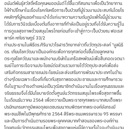
อนันต์พันธุ์สวัสดิ์หรือคุณหมออนันต์ได้ขึ้นเวทีสนทนาเพื่อเป็นวิทยาทาน
ให้คำปรึกษาในเรื่องโรคภัยหรือการเจ็บป่วยที่ผู้ร่วมงานประสบกันโดยโร
คหลักๆที่ผู้คนขอคำแนะนำได้แก่เบาหวานความดันภูมิแพ้ทั้งนี้ผู้ร่วมงาน
ได้รับการวินิจฉัยเบื้องต้นถึงอาการที่กำลังเป็นอยู่รวมถึงได้รับความรู้ใน
การดูแลสุขภาพด้วยสมุนไพรไทยก่อนที่จะเข้าสู่ภาวะเจ็บป่วยณ ฟอเรส
พาร์ค หทัยราษฎร์ 33/2
ท่านประธานในพิธีดร.ศิรินาปวโรฬารวิทยากล่าวถึงวัตถุประสงค์ “มูลนิธิ
ดร. เทียมโชควัฒนาเป็นองค์กรเพื่อการกุศลก่อตั้งขึ้นโดยลูกหลาน
ตระกูลโชควัฒนาและพนักงานบริษัทในเครือสหพัฒน์เพื่อสืบทอดเจตนา
รมย์ในการเจือจานประโยชน์ต่อส่วนรวมภายใต้วัตถุประสงค์เพื่อส่ง
เสริมกิจกรรมสาธารณประโยชน์และส่งเสริมการพัฒนาประเทศในด้าน
ต่างๆโดยเฉพาะเรื่องที่เกี่ยวกับสุขภาพของประชาชนและการศึกษารวม
ถึงในฐานะดำรงตำแหน่งเป็นวุฒิสมาชิกดำเนินงานในเรื่องคุณธรรมและ
จริยธรรมจึงได้มีนโยบายจัดตั้งศูนย์นวัตกรรมสมุนไพรเพื่อสุขภาพขึ้น
ในเดือนธันวาคม 2564 เพื่อถวายเป็นพระราชกุศลพระบาทสมเด็จพระ
ปรมิทนทรมหาภูมิพลอดุลยเดชบรมนาถบพิตรหากพระองค์ยังทรงมี
พระชนม์ชีพในปีพุทธศักราช 2564 สิริพระชนมพรรษารวม 95 พรรษา
และเป็นการดำเนินตามรอยพระยุคคคลบาทคำสอนของพระองค์ท่าน
โดยศูนย์นวัตกรรมสมุนไพรเพื่อสุขภาพแห่งนี้มีความตั้งใจจะดำเนินงาน