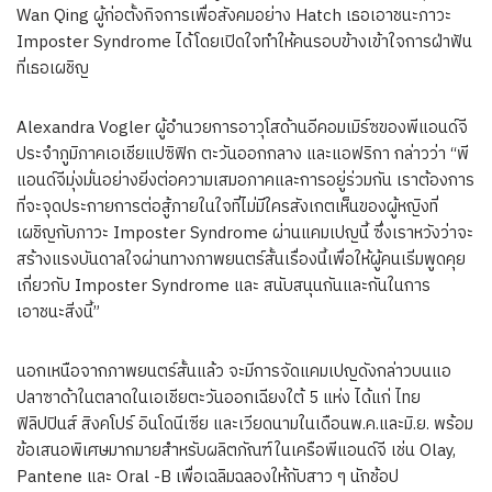
Wan Qing ผู้ก่อตั้งกิจการเพื่อสังคมอย่าง Hatch เธอเอาชนะภาวะ
Imposter Syndrome ได้โดยเปิดใจทำให้คนรอบข้างเข้าใจการฝ่าฟัน
ที่เธอเผชิญ
Alexandra Vogler ผู้อำนวยการอาวุโสด้านอีคอมเมิร์ซของพีแอนด์จี
ประจำภูมิภาคเอเชียแปซิฟิก ตะวันออกกลาง และแอฟริกา กล่าวว่า “พี
แอนด์จีมุ่งมั่นอย่างยิ่งต่อความเสมอภาคและการอยู่ร่วมกัน เราต้องการ
ที่จะจุดประกายการต่อสู้ภายในใจที่ไม่มีใครสังเกตเห็นของผู้หญิงที่
เผชิญกับภาวะ Imposter Syndrome ผ่านแคมเปญนี้ ซึ่งเราหวังว่าจะ
สร้างแรงบันดาลใจผ่านทางภาพยนตร์สั้นเรื่องนี้เพื่อให้ผู้คนเริ่มพูดคุย
เกี่ยวกับ Imposter Syndrome และ สนับสนุนกันและกันในการ
เอาชนะสิ่งนี้”
นอกเหนือจากภาพยนตร์สั้นแล้ว จะมีการจัดแคมเปญดังกล่าวบนแอ
ปลาซาด้าในตลาดในเอเชียตะวันออกเฉียงใต้ 5 แห่ง ได้แก่ ไทย
ฟิลิปปินส์ สิงคโปร์ อินโดนีเซีย และเวียดนามในเดือนพ.ค.และมิ.ย. พร้อม
ข้อเสนอพิเศษมากมายสำหรับผลิตภัณฑ์ในเครือพีแอนด์จี เช่น Olay,
Pantene และ Oral -B เพื่อเฉลิมฉลองให้กับสาว ๆ นักช้อป