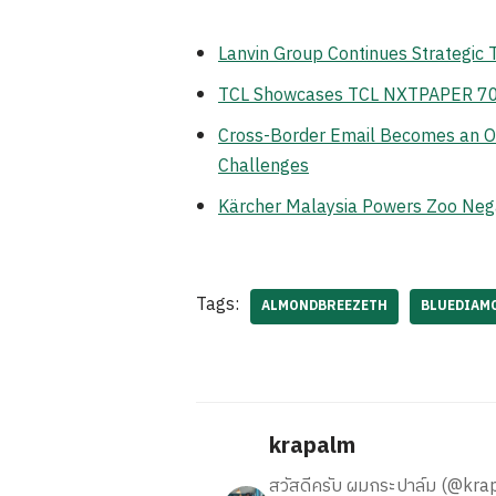
Lanvin Group Continues Strategic
TCL Showcases TCL NXTPAPER 70 Pr
Cross-Border Email Becomes an Op
Challenges
Kärcher Malaysia Powers Zoo Neg
Tags:
ALMONDBREEZETH
BLUEDIAM
krapalm
สวัสดีครับ ผมกระปาล์ม (@krapalm