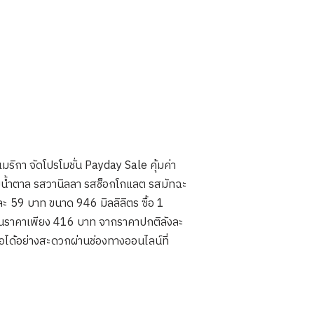
ิกา จัดโปรโมชั่น Payday Sale คุ้มค่า
เติมน้ำตาล รสวานิลลา รสช็อกโกแลต รสมัทฉะ
ะ 59 บาท ขนาด 946 มิลลิลิตร ซื้อ 1
 ในราคาเพียง 416 บาท จากราคาปกติลังละ
อได้อย่างสะดวกผ่านช่องทางออนไลน์ที่