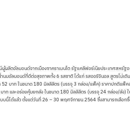
ผู้ผลิตอัลมอนด์จากเมืองซาคราเมนโต รัฐแคลิฟอร์เนียประเทศสหรัฐอเมร
น้ำนมอัลมอนด์ที่ดีต่อสุขภาพทั้ง 6 รสชาติ ได้แก่ รสออริจินอล สูตรไม่
คา 52 บาท ในขนาด 180 มิลลิลิตร (บรรจุ 3 กล่อง/แพ็ค) ราคาปกติแพ็คล
บาท และอร่อยคุ้มยกลัง ในขนาด 180 มิลลิลิตร (บรรจุ 24 กล่อง/ลัง)
ี้ได้แล้ว ตั้งแต่วันที่ 26 – 30 พฤศจิกายน 2564 ซึ่งสามารถเลือกซื้