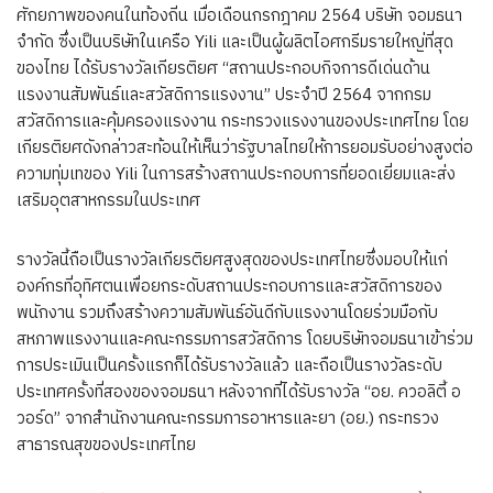
ศักยภาพของคนในท้องถิ่น เมื่อเดือนกรกฎาคม 2564 บริษัท จอมธนา
จำกัด ซึ่งเป็นบริษัทในเครือ Yili และเป็นผู้ผลิตไอศกรีมรายใหญ่ที่สุด
ของไทย ได้รับรางวัลเกียรติยศ “สถานประกอบกิจการดีเด่นด้าน
แรงงานสัมพันธ์และสวัสดิการแรงงาน” ประจำปี 2564 จากกรม
สวัสดิการและคุ้มครองแรงงาน กระทรวงแรงงานของประเทศไทย โดย
เกียรติยศดังกล่าวสะท้อนให้เห็นว่ารัฐบาลไทยให้การยอมรับอย่างสูงต่อ
ความทุ่มเทของ Yili ในการสร้างสถานประกอบการที่ยอดเยี่ยมและส่ง
เสริมอุตสาหกรรมในประเทศ
รางวัลนี้ถือเป็นรางวัลเกียรติยศสูงสุดของประเทศไทยซึ่งมอบให้แก่
องค์กรที่อุทิศตนเพื่อยกระดับสถานประกอบการและสวัสดิการของ
พนักงาน รวมถึงสร้างความสัมพันธ์อันดีกับแรงงานโดยร่วมมือกับ
สหภาพแรงงานและคณะกรรมการสวัสดิการ โดยบริษัทจอมธนาเข้าร่วม
การประเมินเป็นครั้งแรกก็ได้รับรางวัลแล้ว และถือเป็นรางวัลระดับ
ประเทศครั้งที่สองของจอมธนา หลังจากที่ได้รับรางวัล “อย. ควอลิตี้ อ
วอร์ด” จากสำนักงานคณะกรรมการอาหารและยา (อย.) กระทรวง
สาธารณสุขของประเทศไทย