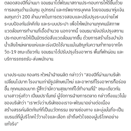
ตลอดสองปีที่ผ่านมา จอมธนาได้พัฒนาสถานประกอบการให้ดีขึ้นด้วย
การลงทุนด้านเงินทุน อุปกรณ์ และทรัพยากรบุคคล โดยจอมธนาทุ่มเงิน
ลงทุนกว่า 200 ล้านบาทในการตรวจสอบและปรับปรุงระบบจ่ายไฟ
ระบบป้องกันอัคคีภัย และระบบประปา เพื่อให้พนักงานทุกคนมีสภาพ
แวดล้อมการทำงานที่เอื้ออำนวย นอกจากนี้ จอมธนายังปรับปรุงสถาน
ประกอบการให้เป็นมิตรต่อสิ่งแวดล้อมมากขึ้น ด้วยการสร้างโรงบำบัด
น้ำเสียใหม่หลายแห่งและเร่งเปิดใช้งานแม้เผชิญกับความท้าทายจากโค
วิด-19 ขณะเดียวกัน จอมธนาได้ปรับปรุงโรงอาหาร พื้นที่พักผ่อน และ
บริการรถรถรับ-ส่งพนักงาน
นางประนอม ทองศร หัวหน้าฝ่ายผลิต กล่าวว่า “สองปีที่ผ่านมาบริษัท
เปลี่ยนไปมาก โรงงานเก่ามีรูปลักษณ์ใหม่ และอาหารที่โรงอาหารก็อร่อย
ขึ้น ทุกคนชอบมาก รู้สึกว่ามีความสุขมากที่ได้ทำงานที่นี่” ขณะเดียวกัน
นางสาวรุ่งทิวา เปี่ยมปราโมทย์ ผู้จัดการฝ่ายการตลาด กล่าวถึงแนวโน้ม
ของบริษัทว่า “เราหวังว่าบริษัทของเราจะพัฒนาอย่างต่อเนื่อง
สร้างสรรค์ผลิตภัณฑ์ที่เป็นนวัตกรรม ขยายช่องทาง และมุ่งมั่นที่จะเป็น
แบรนด์ที่ผู้บริโภคไว้วางใจและเลือก เข้าถึงหัวใจของผู้บริโภคอย่าง
แท้จริง”