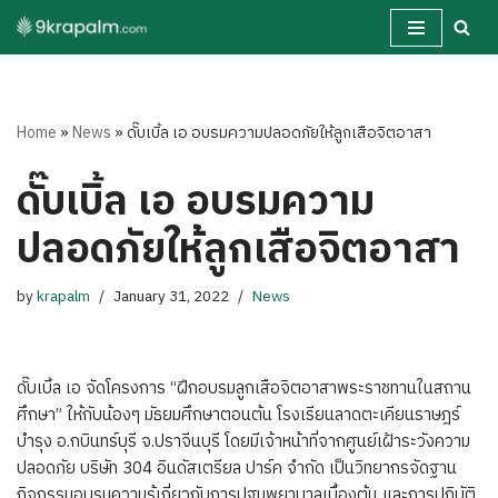
Skip
to
content
Home
»
News
»
ดั๊บเบิ้ล เอ อบรมความปลอดภัยให้ลูกเสือจิตอาสา
ดั๊บเบิ้ล เอ อบรมความ
ปลอดภัยให้ลูกเสือจิตอาสา
by
krapalm
January 31, 2022
News
ดั๊บเบิ้ล เอ จัดโครงการ “ฝึกอบรมลูกเสือจิตอาสาพระราชทานในสถาน
ศึกษา” ให้กับน้องๆ มัธยมศึกษาตอนต้น โรงเรียนลาดตะเคียนราษฎร์
บำรุง อ.กบินทร์บุรี จ.ปราจีนบุรี โดยมีเจ้าหน้าที่จากศูนย์เฝ้าระวังความ
ปลอดภัย บริษัท 304 อินดัสเตรียล ปาร์ค จำกัด เป็นวิทยากรจัดฐาน
กิจกรรมอบรมความรู้เกี่ยวกับการปฐมพยาบาลเบื้องต้น และการปฏิบัติ