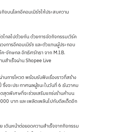
ธุรกิจบนโลกอีคอมเมิร์ซให้ประสบความ
ตไกลไปด้วยกัน ด้วยการจัดกิจกรรมเวิร์ค
ดในวงการอีคอมเมิร์ซ และตัวแทนผู้ประกอบ
จ๊ค-จักษกล อิทธิศรัทธา จาก M.I.B.
ามสำเร็จผ่าน Shopee Live
บผ่านการโหวต พร้อมรับฟังเรื่องราวที่สร้าง
้ ซึ่งจะประกาศผลผู้ชนะในวันที่ 6 ธันวาคม
สุดพิเศษที่จะช่วยเสริมแกร่งร้านค้าบน
 2,000 บาท และเพลิดเพลินไปกับดีลเด็ดอีก
ไทย เดินหน้าต่อยอดความสำเร็จจากกิจกรรม