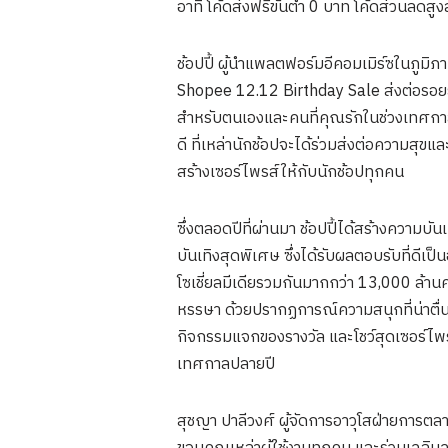
อาทิ โค้ดส่งฟรีขั้นต่ำ 0 บาท โค้ดส่วนลด
ช้อปปี้ ผู้นำแพลตฟอร์มอีคอมเมิร์ซในภูมิ
Shopee 12.12 Birthday Sale ส่งต่อรอยยิ
สำหรับตนเองและคนที่คุณรักในช่วงเทศกาล
ดี ที่เหล่านักช้อปจะได้ร่วมส่งต่อความสุขแ
สร้างเซอร์ไพรส์ให้กับนักช้อปทุกคน
ซึ่งตลอดปีที่ผ่านมา ช้อปปี้ได้สร้างความบ
บันเทิงสุดพิเศษ ซึ่งได้รับผลตอบรับที่ดีเป
โซเชี่ยลมีเดียรวมกันมากกว่า 13,000 ล้า
หรรษา ด้วยปรากฏการณ์ความสนุกที่น่าตื่นเต
กิจกรรมแจกของรางวัล และโชว์สุดเซอร์ไพร
เทศกาลปลายปี
สุชญา ปาลีวงศ์ ผู้จัดการอาวุโสฝ่ายการตล