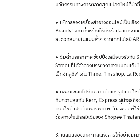
นวัตกรรมทางการตลาดสุดแปลกใหม่ที่น่าตื
● ให้การลองเครื่องสำอางออนไลน์เป็นเรื่
BeautyCam ที่จะช่วยให้นักช้อปสามารถทดลอง
สะดวกสบายในแบบล้ำๆ จากเทคโนโลยี AR
● ดื่มด่ำบรรยากาศช้อปปิ้งเสมือนจริงกับ
Street ที่ได้จำลองบรรยากาศถนนคนเดินในธ
เอ็กซ์คลูซีฟ เช่น Three, Tinzshop, La 
● เพลิดเพลินไปกับความบันเทิงรูปแบบใหม
ทีมความสุขกับ Kerry Express ผู้นำธุรกิจ
แบบใหม่ เปิดตัวเพลงพิเศษ “น้องชอบพี่ให้
ช่องทางโซเชียลมีเดียของ Shopee Thaila
3. เฉลิมฉลองเทศกาลแห่งการให้อย่างมี