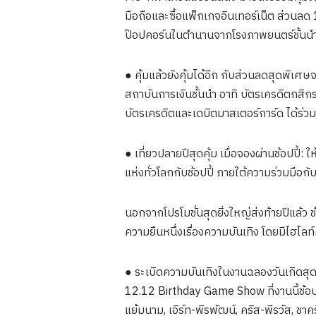
มือถือและซื้อแพ็กเกจอินเทอร์เน็ต ส่วนลด
ป๊อปคอร์นในตำนานจากโรงภาพยนตร์ชั้นนำ
● คุ้มแล้วยังคุ้มได้อีก กับส่วนลดสุดพิเ
สถาบันการเงินชั้นนำ อาทิ บัตรเครดิตกสิกรไ
บัตรเครดิตและเดบิตมาสเตอร์การ์ด ได้ร่
● เที่ยวปลายปีสุดคุ้ม เมื่อจองผ่านช้อปป
แห่งทั่วโลกกับช้อปปี้ ภายใต้ความร่วมมื
นอกจากโปรโมชั่นสุดยิ่งใหญ่ส่งท้ายปีแล้ว ช
ความยืนหนึ่งเรื่องความบันเทิง โดยมีไฮไลท์
● ระเบิดความบันเทิงในงานฉลองวันเกิดสุ
12.12 Birthday Game Show ที่งานนี้ช้อปป
แย้มนาม, เอิร์ท-พิรพัฒน์, คริส-พีรวัส,