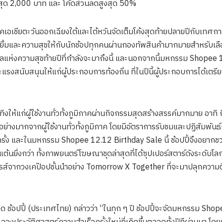
สูงสุด 2,000 บาท และ โค้ดส่วนลดสูงสุด 50%
ภาคเอเชียตะวันออกเฉียงใต้และไต้หวันจัดเต็มโค้งสุดท้ายปลายปีกับเท
้มและความสุขให้กับนักช้อปทุกคนผ่านกองทัพสินค้ามากมายสำหรับเลือก
แห่งความสุขท้ายปีที่กำลังจะมาถึงนี้ และนอกจากนี้มหกรรม Shopee 1
ละแรงสนับสนุนให้แก่ผู้ประกอบการท้องถิ่น ที่ในปีนี้ผู้ประกอบการได้เตรีย
ันเทิงให้แก่ผู้ใช้งานทั่วทั้งภูมิภาคผ่านกิจกรรมสุดสร้างสรรค์มากมาย 
็นอย่างมากจากผู้ใช้งานทั่วทั้งภูมิภาค โดยมีอัตราการรับชมและปฏิสัมพัน
นครั้ง และในมหกรรม Shopee 12.12 Birthday Sale นี้ ช้อปปี้จึงอยากช
้นยิ่งกว่า ทั้งภาพยนตร์โฆษณาชุดล่าสุดที่ได้ซุปเปอร์สตาร์ดังระดับโลก
ส์จากวงเคป๊อปชั้นนำอย่าง Tomorrow X Together ที่จะมาปลุกความตื่
าด ช้อปปี้ (ประเทศไทย) กล่าวว่า “ในทุก ๆ ปี ช้อปปี้จะจัดมหกรรม Sho