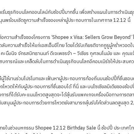
ริ่มธุรกิจบนโลกออนไลน์กับช้อปปี้มากขึ้น เพื่อสร้างแผนในการดำเนิน
สนุนพร้อมเชิดชูความสำเร็จของเหล่าผู้ประกอบการในเทศกาล 12.12 นี้
ต่อความสำเร็จของโครงการ ‘Shopee x Visa: Sellers Grow Beyond’ โ
ดลับความสำเร็จให้แก่เอสเอ็มอีไทย โดยได้รับเกียรติจากกูรูผู้คร่ำหวอ
 คะนึงนิจ จักรสมิทธานนท์ ดีเจเพชรจ้า – วิเชียร กุศลมโนมัย และ คุณแ
ะสบการณ์และเคล็ดลับในการดำเนินธุรกิจบนโลกอีคอมเมิร์ซให้ประสบคว
ี่ให้ผู้ใช้งานร่วมโปรโมทและเฟ้นหาผู้ประกอบการท้องถิ่นบนช้อปปี้ที่ชื่นชอ
ให้กับผู้ประกอบการที่ชื่นชอบได้ ที่นี่ และบนโซเชียลมีเดียของช้อปปี
ารที่ได้รับคะแนนโหวตสูงสุดจะได้ลุ้นรับแพคเกจเครื่องมือทางการตลาด
่วมสนับสนุนผู้ประกอบการด้วยการโหวตยังสามารถลุ้นรับโค้ดส่วนลดสูงสุด
คมไทยในช่วงมหกรรม Shopee 12.12 Birthday Sale นี้ ช้อปปี้ ประเทศ