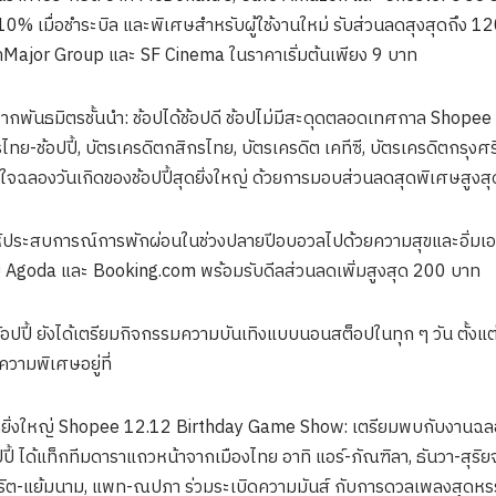
 10% เมื่อชำระบิล และพิเศษสำหรับผู้ใช้งานใหม่ รับส่วนลดสุงสุดถึง 1
Major Group และ SF Cinema ในราคาเริ่มต้นเพียง 9 บาท
ศษจากพันธมิตรชั้นนำ: ช้อปได้ช้อปดี ช้อปไม่มีสะดุดตลอดเทศกาล Shopee
ทย-ช้อปปี้, บัตรเครดิตกสิกรไทย, บัตรเครดิต เคทีซี, บัตรเครดิตกรุงศรี
วมใจฉลองวันเกิดของช้อปปี้สุดยิ่งใหญ่ ด้วยการมอบส่วนลดสุดพิเศษสู
ี้: ให้ประสบการณ์การพักผ่อนในช่วงปลายปีอบอวลไปด้วยความสุขและอิ่มเอ
อกับ Agoda และ Booking.com พร้อมรับดีลส่วนลดเพิ่มสูงสุด 200 บาท
้อปปี้ ยังได้เตรียมกิจกรรมความบันเทิงแบบนอนสต็อปในทุก ๆ วัน ตั้งแต่ว
ความพิเศษอยู่ที่
ดยิ่งใหญ่ Shopee 12.12 Birthday Game Show: เตรียมพบกับงานฉลอง
ี้ ได้แท็กทีมดาราแถวหน้าจากเมืองไทย อาทิ แอร์-ภัณฑิลา, ธันวา-สุร
 ชาคริต-แย้มนาม, แพท-ณปภา ร่วมระเบิดความมันส์ กับการดวลเพลงสุดห