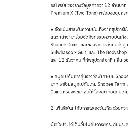
อร์ไพร์ส ของรางวัลมูลค่ากว่า 12 ล้านบ
Premium X (Two-Tone) พร้อมชุดอุปกรณ์ต
● อัดแน่นสารพันความบันเทิงจากซุปตาร์ชั้นนำ
แถวหน้าจะมาร่วมจัดกิจกรรมความบันเทิงแบ
Shopee Coins, และของรางวัลอีกคับคั่งม
Sulwhasoo x Gulf, และ The Bodyshop x
และ 12 ธันวาคม ที่ทัพซุปตาร์ อาทิ หยิ่น-ว
● สนุกไปกับการลุ้นรางวัลพิเศษบน Shopee
บาท พร้อมสนุกไปกับเกม Shopee Farm เฉพาะ
Coins หรือจะเขย่ากันให้โลกสะเทือนกับ
2. เพิ่มสีสันให้กับการฉลองวันเกิด ด้วยคว
นักช้อปจะได้เต็มอื่มไปกับการยกระดับประส