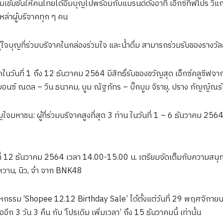
มเข้มข้นให้คนไทยได้อิ่มบุญไปพร้อมกับแบรนด์ดังอาทิ เอ็กซ์ทีฟโปร วีแ
เหล่าผู้บริจาคทุก ๆ คน
ผู้ใจบุญที่ร่วมบริจาคในกล่องร่วมใจ และน้ำดื่ม สามารถร่วมรับของรางวัลส
นวันที่ 1 ถึง 12 ธันวาคม 2564 มีสิทธิ์รับของขวัญสุด เอ็กซ์คลูซีฟจาก
บอนซ์ ณดล – วิน ธนาคม, บูม ณัฐภัทร – บิ๊กบูม จิรายุ, ปราง กัญญ์ณ
จมหาชน: ผู้ที่ร่วมบริจาคสูงที่สุด 3 ท่าน ในวันที่ 1 – 6 ธันวาคม 2564
วันที่ 12 ธันวาคม 2564 เวลา 14.00-15.00 น. เตรียมจัดเต็มกับความสน
หวาน, นิว, จ๋า จาก BNK48
หกรรม ‘Shopee 12.12 Birthday Sale’ ได้ตั้งแต่วันที่ 29 พฤศจิกายน ที
ก 3 วัน 3 คืน กับ ‘โปรเดิม เพิ่มเวลา’ ถึง 15 ธันวาคมนี้ เท่านั้น