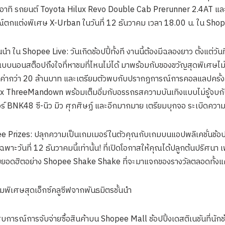
าท อาทิ รถยนต์ Toyota Hilux Revo Double Cab Prerunner 2.4AT และ
กแต่งพิเศษ X-Urban ในวันที่ 12 ธันวาคม เวลา 18.00 น. ใน Shope
 ใน Shopee Live: วันเกิดช้อปปี้ทั้งที งานนี้ต้องมีฉลองยาว ตั้งแต่วันท
บนอนสต็อปถึงใจที่หาชมที่ไหนไม่ได้ มาพร้อมกับของขวัญสุดพิเศษไม่ว่
ูลค่ากว่า 20 ล้านบาท และเตรียมตัวพบกับปรากฏการณ์การคอลแลปครั้ง
 ThreeMandown พร้อมเต็มอิ่มกับอรรถรสความบันเทิงแบบไม่รู้จบกั
อร์ BNK48 ซี-นิว มิว ศุภศิษฏ์ และอีกมากมาย เตรียมบุกจอ ระเบิดความมั
 Prizes: ปลุกความเป็นเกมเมอร์ในตัวคุณกับเกมบนแอปพลิเคชั่นช้อปปี้ 
วันที่ 12 ธันวาคมนี้เท่านั้น! ที่เปิดโอกาสให้คุณได้ปลูกต้นปริศนา เ
เกมยอดฮิตอย่าง Shopee Shake Shake ที่จะมาแจกของรางวัลตลอดทั้ง
ามพิเศษสุดเอ็กซ์คลูซีฟจากพันธมิตรชั้นนำ
บการณ์การจับจ่ายซื้อสินค้าบน Shopee Mall ช้อปปิ้งเดสติเนชันที่นักช