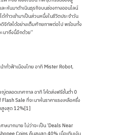
พาะอย่างยิ่งในปีนี้ ที่พฤติกรรมของผู้
ตัวและหันมาดำเนินธุรกิจบนช่องทางออนไลน์
ด้ก้าวเข้ามาเป็นส่วนหนึ่งในชีวิตประจำวัน
จิทัลได้อย่างเต็มศักยภาพต่อไป พร้อมทั้ง
มาถึงนี้อีกด้วย”
ำทั่วฟ้าเมืองไทย อาทิ Mister Robot,
งใหญ่ตลอดเทศกาล อาทิ โค้ดส่งฟรีขั้นต่ำ 0
Flash Sale ที่จะมาหั่นราคาแรงเหลือครึ่ง
นลดสูงสุด 12%[1]
พิเศษมากมาย ไม่ว่าจะเป็น ‘Deals Near
hopee Coins คืนสูงสุด 40% เมื่อเติมเงิน