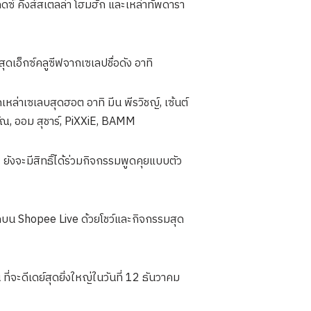
กดซ์ คิงส์สเตลล่า โฮมฮัก และเหล่าทัพดารา
ุดเอ็กซ์คลูซีฟจากเซเลปชื่อดัง อาทิ
เหล่าเซเลบสุดฮอต อาทิ มีน พีรวิชญ์, เซ้นต์
รัณ, ออม สุชาร์, PiXXiE, BAMM
 ยังจะมีสิทธิ์ได้ร่วมกิจกรรมพูดคุยแบบตัว
ุกบน Shopee Live ด้วยโชว์และกิจกรรมสุด
่จะดีเดย์สุดยิ่งใหญ่ในวันที่ 12 ธันวาคม