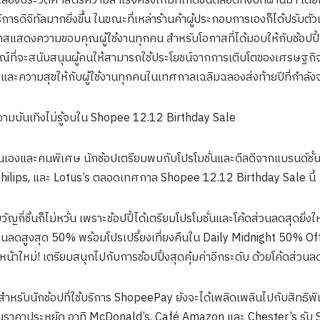
งประวัติศาสตร์ความสำเร็จครั้งใหม่ที่เกิดขึ้นตลอดทั้งปีทีผ่านมา โดยเฉ
การดิจิทัลมากยิ่งขึ้น ในขณะที่เหล่าร้านค้าผู้ประกอบการเองก็ได้ปรับ
โอกาสแสดงความขอบคุณผู้ใช้งานทุกคน สำหรับโอกาสที่ได้มอบให้กับช้อปปี้ไ
ณ์ที่จะสนับสนุนผู้คนให้สามารถใช้ประโยชน์จากการเติบโตของเศรษฐกิจดิ
และความสุขให้กับผู้ใช้งานทุกคนในเทศกาลเฉลิมฉลองส่งท้ายปีที่กำลังจะ
วามบันเทิงไม่รู้จบใน Shopee 12.12 Birthday Sale
เองและคนพิเศษ นักช้อปเตรียมพบกับโปรโมชั่นและดีลดีจากแบรนด์ชั้นน
Philips, และ Lotus’s ตลอดเทศกาล Shopee 12.12 Birthday Sale นี้
วัญกี่ชิ้นก็ไม่หวั่น เพราะช้อปปี้ได้เตรียมโปรโมชั่นและโค้ดส่วนลดสุดยิ่
วนลดสูงสุด 50% พร้อมโปรเปรี้ยงเที่ยงคืนใน Daily Midnight 50% Off 
ปหน้าใหม่! เตรียมสนุกไปกับการช้อปปิ้งสุดคุ้มค่าอีกระดับ ด้วยโค้ดส่ว
สำหรับนักช้อปที่ใช้บริการ ShopeePay ยังจะได้เพลิดเพลินไปกับสิทธิ
มในราคาประหยัด อาทิ McDonald’s, Café Amazon และ Chester’s รับ S