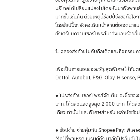
ขอบคุณเหล่าผู้ใช้งานทุกคน และร่วมเฉลิมฉลอ
บริโภคได้เปลี่ยนแปลงไปโดยหันมาพึ่งพาบริ
มากขึ้นเช่นกัน ด้วยเหตุนี้ช้อปปี้จึงขอถือ
โดยช้อปปี้จะยังคงเดินหน้าสานต่อเจตนารม
ยังเตรียมความเซอร์ไพรส์มาส่งมอบร้อยยิ้ม
1. ฉลองส่งท้ายไปกับดีลเด็ดและกิจกรรมค
เพื่อเป็นการมอบของขวัญสุดพิเศษให้กับตน
Dettol, Autobot, P&G, Olay, Hisense, 
● โปรส่งท้าย เซอร์ไพรส์จัดเต็ม: จะซื้อของข
บาท, โค้ดส่วนลดสูงสุด 2,000 บาท, โค้ดส่
เดียวเท่านั้น! และพิเศษสำหรับเหล่านักช้อ
● ช้อปง่าย จ่ายคุ้มกับ ShopeePay: พิเศษ
Me’ ที่พาเหรดแบรนด์ดัง มาอัดโปรอิ่มคุ้