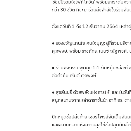
‘ช้อปปี้ร่วมใจไฟท์โควิด’ พร้อมยกระดับควา
กว่า 30 ชีวิต ที่จะมาร่วมส่งกำลังใจร่วมกับ
ตั้งแต่วันที่ 1 ถึง 12 ธันวาคม 2564 เหล่า
● ของขวัญแทนใจ คนใจบุญ: ผู้ที่ร่วมบริจาคใ
ศุภพงษ์, พร้อม ราชภัทร, เบนซ์ ณัฐพงศ์, 
● ร่วมกิจกรรมพูดคุย 1:1 กับหนุ่มหล่อขวัญใ
ต่อตัวกับ เซ้นต์ ศุภพงษ์
● สุขล้นปรี่ ด้วยพลังแห่งการให้: และใน
สนุกสนานจากเหล่าดาราชั้นนำ อาทิ อร, ตา
ปักหมุดช้อปส่งท้าย เซอร์ไพรส์จัดเต็มกับม
และขยายเวลาแห่งความสุขให้ช้อปสุดมันส์ต่ออี