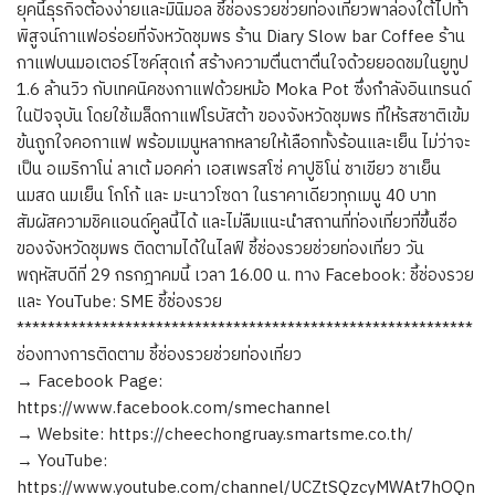
ยุคนี้ธุรกิจต้องง่ายและมินิมอล ชี้ช่องรวยช่วยท่องเที่ยวพาล่องใต้ไปท้า
พิสูจน์กาแฟอร่อยที่จังหวัดชุมพร ร้าน Diary Slow bar Coffee ร้าน
กาแฟบนมอเตอร์ไซค์สุดเก๋ สร้างความตื่นตาตื่นใจด้วยยอดชมในยูทูป
1.6 ล้านวิว กับเทคนิคชงกาแฟด้วยหม้อ Moka Pot ซึ่งกำลังอินเทรนด์
ในปัจจุบัน โดยใช้เมล็ดกาแฟโรบัสต้า ของจังหวัดชุมพร ที่ให้รสชาติเข้ม
ข้นถูกใจคอกาแฟ พร้อมเมนูหลากหลายให้เลือกทั้งร้อนและเย็น ไม่ว่าจะ
เป็น อเมริกาโน่ ลาเต้ มอคค่า เอสเพรสโซ่ คาปูชิโน่ ชาเขียว ชาเย็น
นมสด นมเย็น โกโก้ และ มะนาวโซดา ในราคาเดียวทุกเมนู 40 บาท
สัมผัสความชิคแอนด์คูลนี้ได้ และไม่ลืมแนะนำสถานที่ท่องเที่ยวที่ขึ้นชื่อ
ของจังหวัดชุมพร ติดตามได้ในไลฟ์ ชี้ช่องรวยช่วยท่องเที่ยว วัน
พฤหัสบดีที่ 29 กรกฎาคมนี้ เวลา 16.00 น. ทาง Facebook: ชี้ช่องรวย
และ YouTube: SME ชี้ช่องรวย
***********************************************************
ช่องทางการติดตาม ชี้ช่องรวยช่วยท่องเที่ยว
→ Facebook Page:
https://www.facebook.com/smechannel
→ Website: https://cheechongruay.smartsme.co.th/
→ YouTube:
https://www.youtube.com/channel/UCZtSQzcyMWAt7hOQn