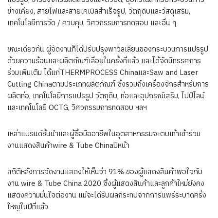
ข้างเคียง, สายไฟและสายเคเบิลสำเร็จรูป, วัตถุดิบและวัสดุเสริม,
เทคโนโลยีการวัด / ควบคุม, วิศวกรรมการทดสอบ และอื่น ๆ
ขณะเดียวกัน ผู้จัดงานก็ได้ปรับปรุงพาวิลเลียนของกระบวนการแปรรูป
ด้วยความร้อนและผลิตภัณฑ์เลื่อยในครั้งที่แล้ว และได้จัดนิทรรศการ
ร่วมเพิ่มเติม ได้แก่THERMPROCESS ChinaและSaw and Laser
Cutting Chinaตามประเภทผลิตภัณฑ์ ซึ่งรวมถึงเครื่องจักรสำหรับการ
ผลิตท่อ, เทคโนโลยีการแปรรูป วัตถุดิบ, ท่อและอุปกรณ์เสริม, ไปป์ไลน์
และเทคโนโลยี OCTG, วิศวกรรมการทดสอบ ฯลฯ
เหล่าแบรนด์ชั้นนำและผู้ซื้อมืออาชีพในอุตสาหกรรมจะตบเท้าเข้าร่วม
งานแสดงสินค้าwire & Tube Chinaปีหน้า
สถิติหลังการจัดงานแสดงให้เห็นว่า 91% ของผู้แสดงสินค้าพอใจกับ
งาน wire & Tube China 2020 ซึ่งผู้แสดงสินค้าและลูกค้าใหม่ยังคง
แสดงความมั่นใจต่องาน แม้จะได้รับผลกระทบจากการแพร่ระบาดครั้ง
ใหญ่ในปีที่แล้ว