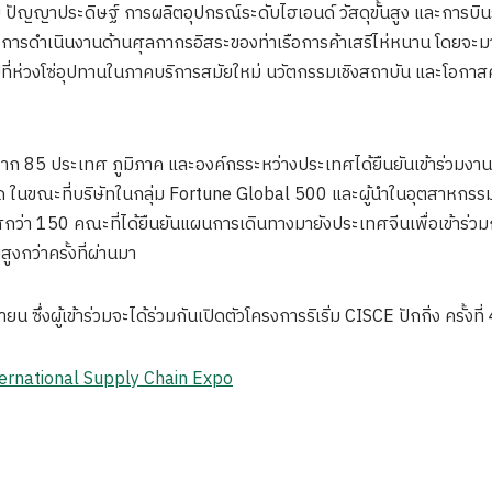
ม่ ปัญญาประดิษฐ์ การผลิตอุปกรณ์ระดับไฮเอนด์ วัสดุขั้นสูง และการบิน
งการดำเนินงานด้านศุลกากรอิสระของท่าเรือการค้าเสรีไห่หนาน โดยจะ
ปที่ห่วงโซ่อุปทานในภาคบริการสมัยใหม่ นวัตกรรมเชิงสถาบัน และโอกาสค
แทนจาก 85 ประเทศ ภูมิภาค และองค์กรระหว่างประเทศได้ยืนยันเข้าร่วมงา
มด ในขณะที่บริษัทในกลุ่ม Fortune Global 500 และผู้นำในอุตสาหกรรม
ศกว่า 150 คณะที่ได้ยืนยันแผนการเดินทางมายังประเทศจีนเพื่อเข้าร่ว
ูงกว่าครั้งที่ผ่านมา
นายน ซึ่งผู้เข้าร่วมจะได้ร่วมกันเปิดตัวโครงการริเริ่ม CISCE ปักกิ่ง ครั้งท
ternational Supply Chain Expo