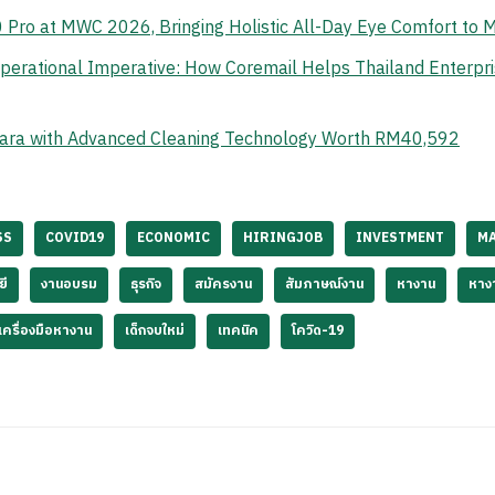
o at MWC 2026, Bringing Holistic All-Day Eye Comfort to M
erational Imperative: How Coremail Helps Thailand Enterpr
ara with Advanced Cleaning Technology Worth RM40,592
SS
COVID19
ECONOMIC
HIRINGJOB
INVESTMENT
M
ยี
งานอบรม
ธุรกิจ
สมัครงาน
สัมภาษณ์งาน
หางาน
หาง
เครื่องมือหางาน
เด็กจบใหม่
เทคนิค
โควิด-19