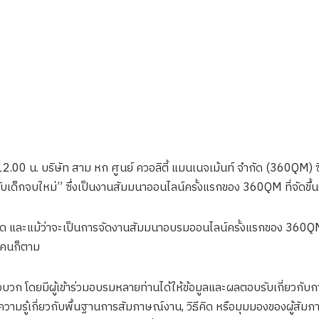
 12.00 น. บริษัท สาม หก ศูนย์ ควอลิตี้ แมนเนจเม้นท์ จำกัด (360QM) ซึ
เด็กจบใหม่” ซึ่งเป็นงานสัมมนาออนไลน์ครั้งแรกของ 360QM ที่จัดขึ
่อย่างใด และแม้ว่าจะเป็นการจัดงานสัมมนาอบรมออนไลน์ครั้งแรกของ 360Q
นคนก็ตาม
ก โดยมีผู้เข้าร่วมอบรมหลายท่านได้ให้ข้อมูลและผลตอบรับเกี่ยวกับการ
ความรู้เกี่ยวกับพื้นฐานการสัมภาษณ์งาน, วิธีคิด หรือมุมมองของผู้สั