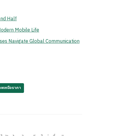
ond Half
odern Mobile Life
ises Navigate Global Communication
าพเหนือราคา