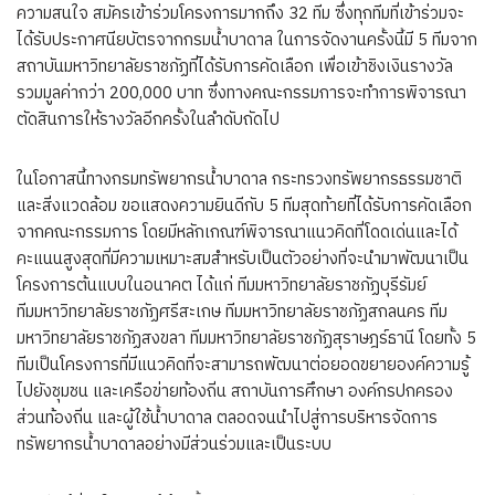
ความสนใจ สมัครเข้าร่วมโครงการมากถึง 32 ทีม ซึ่งทุกทีมที่เข้าร่วมจะ
ได้รับประกาศนียบัตรจากกรมน้ำบาดาล ในการจัดงานครั้งนี้มี 5 ทีมจาก
สถาบันมหาวิทยาลัยราชภัฏที่ได้รับการคัดเลือก เพื่อเข้าชิงเงินรางวัล
รวมมูลค่ากว่า 200,000 บาท ซึ่งทางคณะกรรมการจะทำการพิจารณา
ตัดสินการให้รางวัลอีกครั้งในลำดับถัดไป
ในโอกาสนี้ทางกรมทรัพยากรน้ำบาดาล กระทรวงทรัพยากรธรรมชาติ
และสิ่งแวดล้อม ขอแสดงความยินดีกับ 5 ทีมสุดท้ายที่ได้รับการคัดเลือก
จากคณะกรรมการ โดยมีหลักเกณฑ์พิจารณาแนวคิดที่โดดเด่นและได้
คะแนนสูงสุดที่มีความเหมาะสมสำหรับเป็นตัวอย่างที่จะนำมาพัฒนาเป็น
โครงการต้นแบบในอนาคต ได้แก่ ทีมมหาวิทยาลัยราชภัฏบุรีรัมย์
ทีมมหาวิทยาลัยราชภัฏศรีสะเกษ ทีมมหาวิทยาลัยราชภัฏสกลนคร ทีม
มหาวิทยาลัยราชภัฏสงขลา ทีมมหาวิทยาลัยราชภัฏสุราษฎร์ธานี โดยทั้ง 5
ทีมเป็นโครงการที่มีแนวคิดที่จะสามารถพัฒนาต่อยอดขยายองค์ความรู้
ไปยังชุมชน และเครือข่ายท้องถิ่น สถาบันการศึกษา องค์กรปกครอง
ส่วนท้องถิ่น และผู้ใช้น้ำบาดาล ตลอดจนนำไปสู่การบริหารจัดการ
ทรัพยากรน้ำบาดาลอย่างมีส่วนร่วมและเป็นระบบ