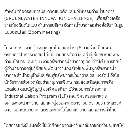
สำหรับ “กิจกรรมการประกวดแนวคิดและนวัตกรรมด้านน้ำบาดาล
(GROUNDWATER INNOVATION CHALLENGE)”เพื่อสร้างเครือ
ข่ายท้องถิ่นต้นแบบ ด้านการบริหารจัดการน้ำบาดาลอย่างยั่งยืน” ในรูป
แบบออนไลน์ (Zoom Meeting)
ได้รับเกียรติจากผู้ทรงคุณวุฒิในสาขาต่างๆ 5 ท่านร่วมเป็นคณะ
กรรมการในการตัดสิน ได้แก่ นายสิทธิศักดิ์ มั่นอยู่ ผู้เชี่ยวชาญเฉพาะ
ด้านนโยบายและแผน (งานทรัพยากรน้ำบาดาล) ดร. ทัศนีย์ เนตรทัศน์
ผู้อำนวยการกลุ่มวิจัยและพัฒนางานอนุรักษ์และฟื้นฟูทรัพยากรน้ำ
บาดาล สำนักอนุรักษ์และฟื้นฟูทรัพยากรน้ำบาดาล ดร. นงรัตน์ อิสโร
นักวิชาการสิ่งแวดล้อมชำนาญการพิเศษ กรมส่งเสริมคุณภาพสิ่ง
แวดล้อม ดร.ณัฐวิญญ์ ชวเลิศพรศิยา ผู้อำนวยการโครงการ
Industrial Liaison Program (ILP) คณะวิศวกรรมศาสตร์
จุฬาลงกรณ์มหาวิทยาลัย และผู้ช่วยศาสตราจารย์ ดร. มยุรี ศรีกุลวงศ์
อาจารย์คณะวิทยาศาสตร์และเทคโนโลยี มหาวิทยาลัยหอการค้าไทย
โดยการแข่งขันในครั้งนี้มีนักศึกษาจากมหาวิทยาลัยราชภัฏทั่วประเทศให้