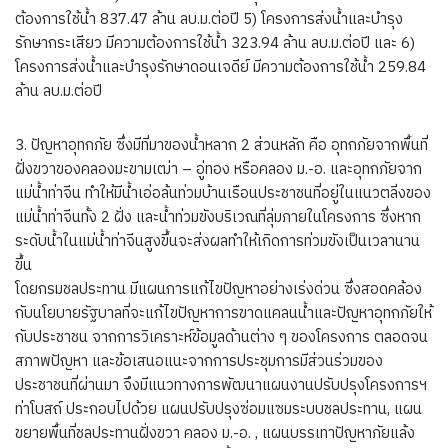
ต้องการใช้น้ำ 837.47 ล้าน ลบ.ม.ต่อปี 5) โครงการส่งน้ำและบำรุง
รักษากระเสียว มีความต้องการใช้น้ำ 323.94 ล้าน ลบ.ม.ต่อปี และ 6)
โครงการส่งน้ำและบำรุงรักษาดอนเจดีย์ มีความต้องการใช้น้ำ 259.84
ล้าน ลบ.ม.ต่อปี
3. ปัญหาอุทกภัย ซึ่งมีที่มาของน้ำหลาก 2 ส่วนหลัก คือ อุทกภัยจากพื้นที่
ฝั่งขวาของคลองมะขามเฒ่า – อู่ทอง หรือคลอง ม.-อ. และอุทกภัยจาก
แม่น้ำท่าจีน ทำให้มีน้ำเอ่อล้นท่วมบ้านเรือนประชาชนที่อยู่ในแนวตลิ่งของ
แม่น้ำท่าจีนทั้ง 2 ฝั่ง และน้ำท่วมขังบริเวณที่ลุ่มภายในโครงการ ซึ่งหาก
ระดับน้ำในแม่น้ำท่าจีนสูงขึ้นจะส่งผลทำให้เกิดการท่วมขังเป็นเวลานาน
ขึ้น
โดยกรมชลประทาน มีแผนการแก้ไขปัญหาอย่างเร่งด่วน ซึ่งสอดคล้อง
กับนโยบายรัฐบาลที่จะแก้ไขปัญหาการขาดแคลนน้ำและปัญหาอุทกภัยให้
กับประชาชน จากการวิเคราะห์ข้อมูลด้านต่าง ๆ ของโครงการ ตลอดจน
สภาพปัญหา และข้อเสนอแนะจากการประชุมการมีส่วนร่วมของ
ประชาชนที่ผ่านมา จึงมีแนวทางการพัฒนาแผนงานปรับปรุงโครงการฯ
ท่าโบสถ์ ประกอบไปด้วย แผนปรับปรุงซ่อมแซมระบบชลประทาน, แผน
ขยายพื้นที่ชลประทานฝั่งขวา คลอง ม.-อ. , แผนบรรเทาปัญหาภัยแล้ง