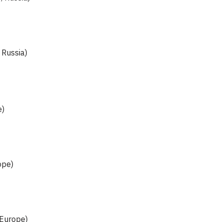
 Russia)
e)
ope)
 Europe)