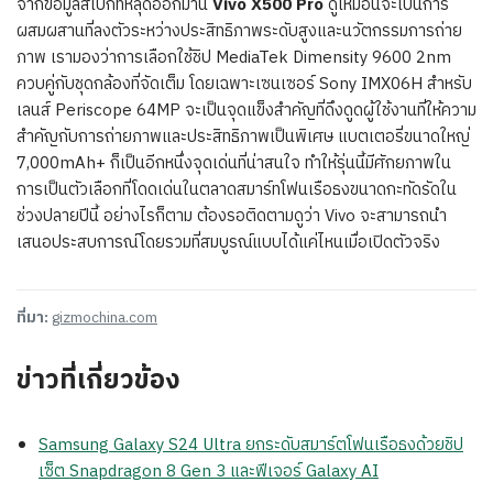
จากข้อมูลสเปกที่หลุดออกมานี้
Vivo X500 Pro
ดูเหมือนจะเป็นการ
ผสมผสานที่ลงตัวระหว่างประสิทธิภาพระดับสูงและนวัตกรรมการถ่าย
ภาพ เรามองว่าการเลือกใช้ชิป MediaTek Dimensity 9600 2nm
ควบคู่กับชุดกล้องที่จัดเต็ม โดยเฉพาะเซนเซอร์ Sony IMX06H สำหรับ
เลนส์ Periscope 64MP จะเป็นจุดแข็งสำคัญที่ดึงดูดผู้ใช้งานที่ให้ความ
สำคัญกับการถ่ายภาพและประสิทธิภาพเป็นพิเศษ แบตเตอรี่ขนาดใหญ่
7,000mAh+ ก็เป็นอีกหนึ่งจุดเด่นที่น่าสนใจ ทำให้รุ่นนี้มีศักยภาพใน
การเป็นตัวเลือกที่โดดเด่นในตลาดสมาร์ทโฟนเรือธงขนาดกะทัดรัดใน
ช่วงปลายปีนี้ อย่างไรก็ตาม ต้องรอติดตามดูว่า Vivo จะสามารถนำ
เสนอประสบการณ์โดยรวมที่สมบูรณ์แบบได้แค่ไหนเมื่อเปิดตัวจริง
ที่มา:
gizmochina.com
ข่าวที่เกี่ยวข้อง
Samsung Galaxy S24 Ultra ยกระดับสมาร์ตโฟนเรือธงด้วยชิป
เซ็ต Snapdragon 8 Gen 3 และฟีเจอร์ Galaxy AI