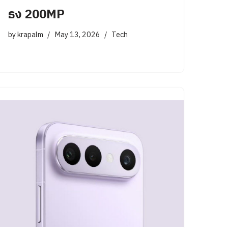
ธง 200MP
by
krapalm
May 13, 2026
Tech