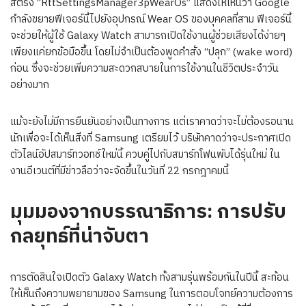
สตริง “RttSettingsManager3pWearOs” แสดงให้เห็นว่า Google
กำลังขยายฟีเจอร์นี้ไปยังอุปกรณ์ Wear OS ของบุคคลที่สาม ฟีเจอร์นี้
จะช่วยให้ผู้ใช้ Galaxy Watch สามารถเปิดใช้งานผู้ช่วยเสียงได้ง่ายๆ
เพียงแค่ยกข้อมือขึ้น โดยไม่จำเป็นต้องพูดคำสั่ง “ปลุก” (wake word)
ก่อน ซึ่งจะช่วยเพิ่มความสะดวกสบายในการใช้งานในชีวิตประจำวัน
อย่างมาก
แม้จะยังไม่มีการยืนยันอย่างเป็นทางการ แต่เราคาดว่าจะไม่ต้องรอนาน
นักเพื่อจะได้เห็นสิ่งที่ Samsung เตรียมไว้ บริษัทคาดว่าจะประกาศเปิด
ตัวไลน์อัปสมาร์ทวอทช์ใหม่นี้ ควบคู่ไปกับสมาร์ทโฟนพับได้รุ่นใหม่ ใน
งานอีเวนต์ที่มีข่าวลือว่าจะจัดขึ้นในวันที่ 22 กรกฎาคมนี้
มุมมองจากบรรณาธิการ: การปรับ
กลยุทธ์ที่น่าจับตา
การตัดสินใจเปิดตัว Galaxy Watch ทั้งสามรุ่นพร้อมกันในปีนี้ สะท้อน
ให้เห็นถึงความพยายามของ Samsung ในการตอบโจทย์ความต้องการ