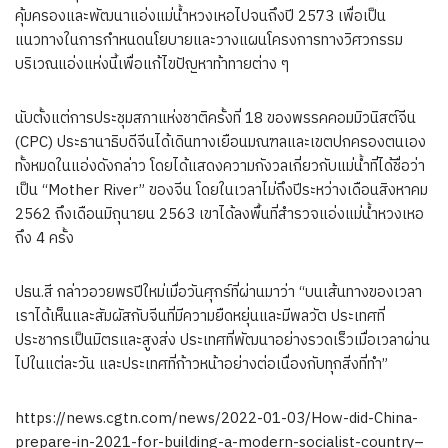
คุ้มครองและพัฒนาแอ่งแม่น้ำหวงเหอไปจนถึงปี 2573 เพื่อเป็น
แนวทางในการกำหนดนโยบายและวางแผนโครงการทางวิศวกรรม
บริเวณแอ่งแห่งนี้เพื่อแก้ไขปัญหาท้าทายต่าง ๆ
นับตั้งแต่การประชุมสภาแห่งชาติครั้งที่ 18 ของพรรคคอมมิวนิสต์จีน
(CPC) ประธานาธิบดีจีนได้เดินทางเยือนมณฑลและเขตปกครองตนเอง
ทั้งหมดในแอ่งดังกล่าว โดยได้แสดงความกังวลเกี่ยวกับแม่น้ำที่ได้ชื่อว่า
เป็น “Mother River” ของจีน โดยในเวลาไม่ถึงปีระหว่างเดือนสิงหาคม
2562 ถึงเดือนมิถุนายน 2563 เขาได้ลงพื้นที่สำรวจแอ่งแม่น้ำหวงเหอ
ถึง 4 ครั้ง
ปธน.สี กล่าวอวยพรปีใหม่เมื่อวันศุกร์ที่ผ่านมาว่า “บนเส้นทางของเวลา
เราได้เห็นและสัมผัสกับจีนที่มีความยืดหยุ่นและมีพลวัต ประเทศที่
ประชากรเป็นมิตรและสูงส่ง ประเทศที่พัฒนาอย่างรวดเร็วเมื่อเวลาผ่าน
ไปในแต่ละวัน และประเทศที่ก้าวหน้าอย่างต่อเนื่องกับทุกสิ่งที่ทำ”
https://news.cgtn.com/news/2022-01-03/How-did-China-
prepare-in-2021-for-building-a-modern-socialist-country–