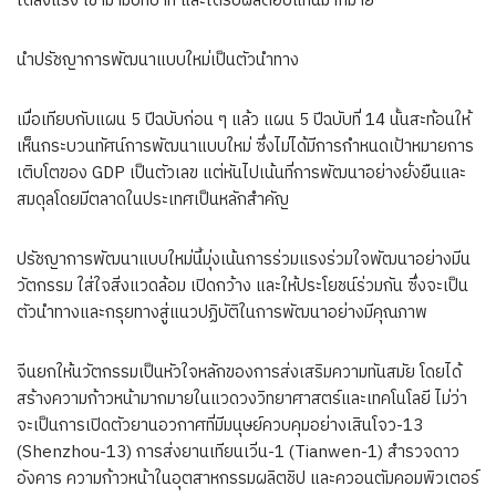
ได้ลงแรง เข้ามามีบทบาท และได้รับผลตอบแทนมากมาย”
นำปรัชญาการพัฒนาแบบใหม่เป็นตัวนำทาง
เมื่อเทียบกับแผน 5 ปีฉบับก่อน ๆ แล้ว แผน 5 ปีฉบับที่ 14 นั้นสะท้อนให้
เห็นกระบวนทัศน์การพัฒนาแบบใหม่ ซึ่งไม่ได้มีการกำหนดเป้าหมายการ
เติบโตของ GDP เป็นตัวเลข แต่หันไปเน้นที่การพัฒนาอย่างยั่งยืนและ
สมดุลโดยมีตลาดในประเทศเป็นหลักสำคัญ
ปรัชญาการพัฒนาแบบใหม่นี้มุ่งเน้นการร่วมแรงร่วมใจพัฒนาอย่างมีน
วัตกรรม ใส่ใจสิ่งแวดล้อม เปิดกว้าง และให้ประโยชน์ร่วมกัน ซึ่งจะเป็น
ตัวนำทางและกรุยทางสู่แนวปฏิบัติในการพัฒนาอย่างมีคุณภาพ
จีนยกให้นวัตกรรมเป็นหัวใจหลักของการส่งเสริมความทันสมัย โดยได้
สร้างความก้าวหน้ามากมายในแวดวงวิทยาศาสตร์และเทคโนโลยี ไม่ว่า
จะเป็นการเปิดตัวยานอวกาศที่มีมนุษย์ควบคุมอย่างเสินโจว-13
(Shenzhou-13) การส่งยานเทียนเวิ่น-1 (Tianwen-1) สำรวจดาว
อังคาร ความก้าวหน้าในอุตสาหกรรมผลิตชิป และควอนตัมคอมพิวเตอร์