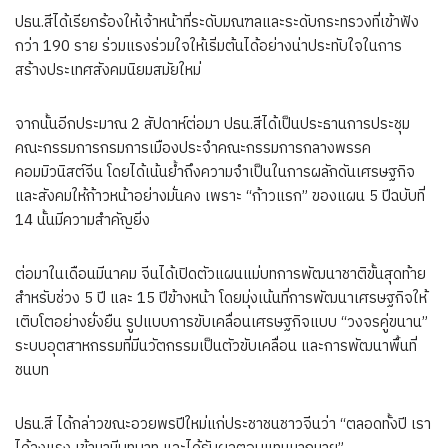
ปธน.สีได้เรียกร้องให้เจ้าหน้าที่ระดับมณฑลและระดับกระทรวงที่เข้าฟัง
กว่า 190 ราย ร่วมแรงร่วมใจให้เริ่มต้นได้อย่างน่าประทับใจในการ
สร้างประเทศสังคมนิยมสมัยใหม่
จากนั้นอีกประมาณ 2 สัปดาห์ต่อมา ปธน.สีได้เป็นประธานการประชุม
คณะกรรมการกรมการเมืองประจำคณะกรรมการกลางพรรค
คอมมิวนิสต์จีน โดยได้เน้นย้ำถึงความจำเป็นในการผลักดันเศรษฐกิจ
และสังคมให้ก้าวหน้าอย่างมั่นคง เพราะ “ก้าวแรก” ของแผน 5 ปีฉบับที่
14 นั้นมีความสำคัญยิ่ง
ต่อมาในเดือนมีนาคม จีนได้เปิดตัวแผนแม่บทการพัฒนาชาติขั้นสุดท้าย
สำหรับช่วง 5 ปี และ 15 ปีข้างหน้า โดยมุ่งเน้นที่การพัฒนาเศรษฐกิจให้
เติบโตอย่างยั่งยืน รูปแบบการขับเคลื่อนเศรษฐกิจแบบ “วงจรคู่ขนาน”
ระบบอุตสาหกรรมที่มีนวัตกรรมเป็นตัวขับเคลื่อน และการพัฒนาพื้นที่
ชนบท
ปธน.สี ได้กล่าวขณะอวยพรปีใหม่แก่ประชาชนชาวจีนว่า “ตลอดทั้งปี เรา