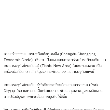
การสร้างวงกลมเศรษฐกิจเฉิงตู-ฉงชิ่ง (Chengdu-Chongqing
Economic Circle) ได้กลายเป็นแผนยุทธศาสตร์ระดับชาติของจีน และ
เขตเศรษฐกิจใหม่เทียนฝู่ (Tianfu New Area) ในมณฑลเสฉวน เป็น
เครื่องมือที่มีบทบาทสำคัญต่อการพัฒนาวงกลมเศรษฐกิจแห่งนี้
เขตเศรษฐกิจใหม่เทียนฝู่กำลังเร่งสร้างเมืองสวนสาธารณะ (Park
City) ยุคใหม่ และกลายเป็นต้นแบบการพัฒนาคุณภาพสูงของจีนผ่าน
การปรับปรุงสภาพแวดล้อมทางธุรกิจให้ดีขึ้น