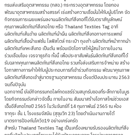
กรมส่งเสริมอุตสาหกรรม (กสอ.) กระทรวงอุตสาหกรรม โดยกอง
พัฒนาอุตสาหกรรมสร้างสรรค์ เร่งสร้างความเชื่อมั่นให้กับผู้บริโภค จัด
กิจกรรมการเผยแพร่ผลงานผลิตภัณฑ์สิ่งทอที่ได้รับตราสัญลักษณ์
คุณภาพผลิตภัณฑ์สิ่งทอไทย หรือ Thailand Textiles Tag อาทิ
ผลิตภัณฑ์เส้นด้าย ผลิตภัณฑ์ผ้าผืน ผลิตภัณฑ์สิ่งทอทางการแพทย์
ผลิตภัณฑ์เสื้อผ้าแฟชั่น ไลฟ์สไตล์ กระเป๋า ถุงเท้า ผลิตภัณฑ์หน้ากากผ้า
ผลิตภัณฑ์เคหะสิ่งทอ เป็นต้น พร้อมเปิดโอกาสให้ผู้สนใจภายในงาน
ร่วมเชื่อมโยง เจรจาธุรกิจ ทั้งนี้ เพื่อประชาสัมพันธ์ผลิตภัณฑ์สิ่งทอที่ได้
รับฉลากคุณภาพผลิตภัณฑ์สิ่งทอไทย รวมทั้งส่งเสริมการจำหน่าย สร้าง
โอกาสทางการค้าให้กับผู้ประกอบการที่เข้าร่วมกิจกรรม พัฒนาคุณภาพ
ผลิตภัณฑ์สิ่งทอเข้าสู่มาตรฐานอุตสาหกรรม ตั้งแต่ปีงบประมาณ 2563
จนถึงปัจุบัน
นอกจากนี้ ยังมีกิจกรรมกดไลค์กดแชร์ร่วมสนุกรับของที่ระลึกภายในบูธ
โดยกิจกรรมดังกล่าวจัดขึ้น ภายในงาน สัมมนาสร้างโอกาสใหม่ช่วยเอส
เอ็มอีสิ่งทอไทยปี 2565 ในวันจันทร์ที่ 14 กุมภาพันธ์ 2565 ณ ห้อง
ซากุระ ชั้น L โรงแรมจัสมิน (สุขุมวิท 23) โดยดำเนินงานภายใต้
มาตรการป้องกันโควิด19 อย่างเคร่งครัด
สำหรับ Thailand Textiles Tag เป็นเครื่องหมายรับรองผลิตภัณฑ์สิ่ง